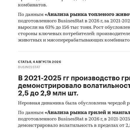
Категори
комбинатов.
минераль
Промышл
По данным
«Анализа рынка топленого живо
Россия
подготовленного BusinesStat в 2026 г, за 2021-20
выросли на 63% до 156 тыс тонн. Рост обусловле
стороны ключевых потребителей: производител
животных и мясоперерабатывающих комбинато
СТАТЬЯ, 4 АВГУСТА 2026
BUSINESSTAT
В 2021-2025 гг производство гр
демонстрировало волатильность
2,5 до 2,9 млн шт.
Неровная динамика была обусловлена чередой 
По данным
«Анализа рынка грилей и мангал
подготовленного BusinesStat в 2026 г, в 2021-202
демонстрировало волатильность в пределах от 2,5