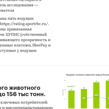
латежных сценариев в
ель исследования —
вы СМИ
ователя
ональные и федеральные СМИ
аны пять ведущих
йдерские источники
ps://rating.sportrbc.ru/.
аны привязанная
иализированные аналитические порталы
лек ЦУПИС (собственный
чивающего прозрачность и
:
бильные платежи, SberPay и
оступные у ведущих
нетное исследование. Поиск и анализ информации
ичных источников, проведение расчетов. Статисти
итика
ноз ГидМаркет. Современные статистические мет
нозирования с поправкой на мнение экспертов.
ого животного
тражает мнение авторов и не является инвестици
о 156 тыс тонн.
дацией
 ключевых потребителей:
х и мясоперерабатывающих