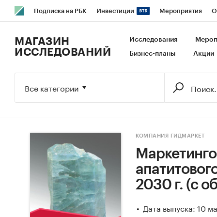
Подписка на РБК
Инвестиции
Мероприятия
О
РБК Образование
РБК Курсы
РБК Life
Тренды
В
МАГАЗИН
Исследования
Мероп
ИССЛЕДОВАНИЙ
Бизнес-планы
Акции
Исследования
Кредитные рейтинги
Франшизы
Га
Экономика
Бизнес
Технологии и медиа
Финансы
Все категории
КОМПАНИЯ ГИДМАРКЕТ
Маркетинго
апатитового
2030 г. (с 
Дата выпуска: 10 м