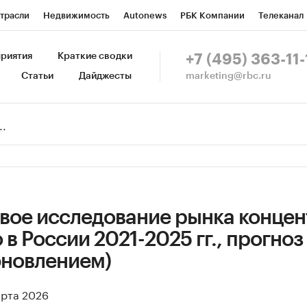
трасли
Недвижимость
Autonews
РБК Компании
Телеканал
изионеры
Национальные проекты
Город
Стиль
Крипто
Р
риятия
Краткие сводки
+7 (495) 363-11-
marketing@rbc.ru
Статьи
Дайджесты
зета
Спецпроекты СПб
Конференции СПб
Спецпроекты
Пр
Рынок наличной валюты
вое исследование рынка концен
 в России 2021-2025 гг., прогноз
обновлением)
арта 2026