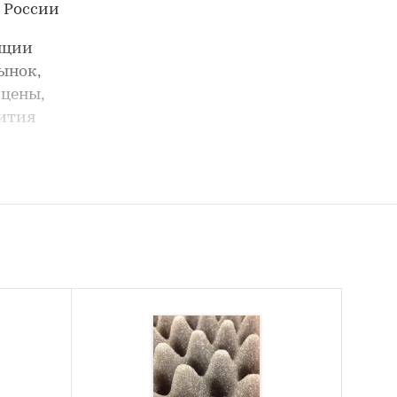
 России
нции
ынок,
 цены,
вития
у в
ых его
ового