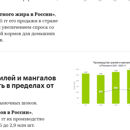
и:
Промышленность
/
Добыча полезных ископаемых
/
Добыча
ного сырья
енность
/
Производство минеральной продукции
тного жира в России»
,
25 гг его продажи в стране
н увеличением спроса со
ей кормов для домашних
в.
илей и мангалов
 в пределах от
рыночных шоков.
ов в России»
,
5 гг их производство
 до 2,9 млн шт.