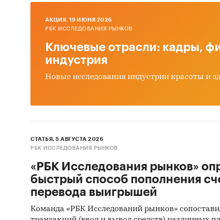
Оцен
ры
AКЦИЯ, 19 ИЮНЯ 2026
РБК ИССЛЕДОВАНИЯ РЫНКОВ
Дина
Ключевые отрасли: кадры, фи
апат
индустрия
Прог
Новые исследования индустрии красоты и з
Выво
Источн
Базы
СТАТЬЯ, 5 АВГУСТА 2026
Данн
РБК ИССЛЕДОВАНИЯ РЫНКОВ
Откр
«РБК Исследования рынков» оп
быстрый способ пополнения сч
Офиц
перевода выигрышей
Отче
Команда «РБК Исследований рынков» сопостави
Сайт