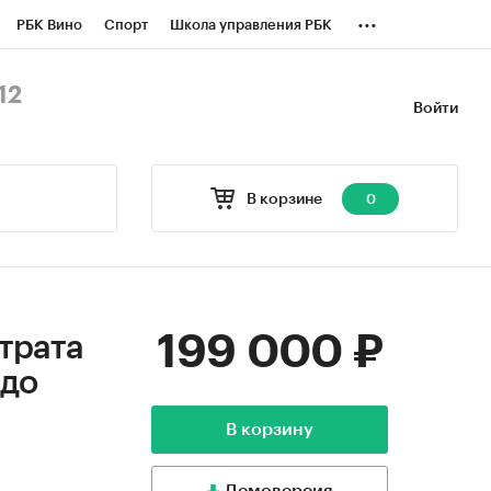
...
РБК Вино
Спорт
Школа управления РБК
БК Бизнес-среда
Дискуссионный клуб
12
Войти
оверка контрагентов
Политика
В корзине
0
199 000 ₽
трата
 до
В корзину