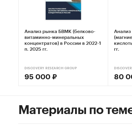
STEP
апат
Опис
Выяв
Анализ рынка БВМК (белково-
Анализ
витаминно-минеральных
(магни
Оцен
концентратов) в России в 2022-1
кислоты
конц
п. 2025 гг.
гг.
Сост
DISCOVERY RESEARCH GROUP
DISCOVER
Основн
95 000 ₽
80 0
Обзо
Конк
Анал
Материалы по тем
Анал
Цено