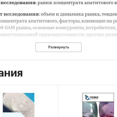
 исследования:
рынок концентрата апатитового в
т исследования:
объем и динамика рынка, тенде
онцентрата апатитового, факторы, влияющие на р
-SAM рынка, основные конкуренты, потребители,
инвестиционной привлекательности, прогноз раз
Развернуть
рынка концентрата апатитового выполнен по рынк
без выделения его сегментов или изучения отдельн
ов.
ания
сследования:
анализ и прогноз развития рынка
рата апатитового в России
 исследования:
ка объема и динамики рынка концентрата апатит