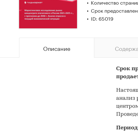
Количество страни
Срок предоставлен
ID: 65019
Описание
Содерж
Срок п
продае
Настоящ
анализ 
центром
Проведе
Период