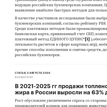
транзакций (ввод и вывод средств) различных п
ведущих российских букмекерских компаниях. Ц
Архи
выявление наиболее быстрых методов для польз
Реги
В качестве участников исследования были выбр
Инса
букмекерских компаний, согласно рейтингу РБК htt
Среди платежных методов были проанализиров
Спец
банковская карта, привязанный счет СБП, коше
платежный метод ЕДИНОГО ЦУПИС*
[1]
),обеспе
Методы
легальность расчетов в сфере азартных игр), мо
прочие способы пополнения и снятия средств, д
Каби
российских букмекеров.
разл
анал
Прог
СТАТЬЯ, 5 АВГУСТА 2026
BUSINESSTAT
прог
В 2021-2025 гг продажи топлен
Отчет о
жира в России выросли на 63% д
рекомен
Рост обусловлен увеличением спроса со стороны
производителей кормов для домашних животны