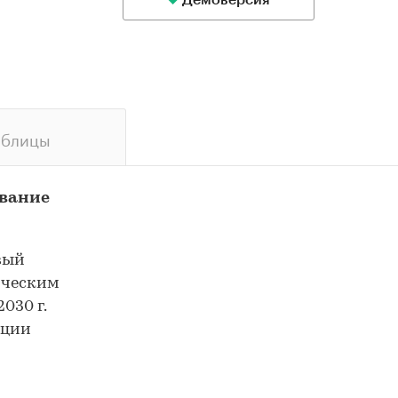
Демоверсия
аблицы
ование
вый
ическим
030 г.
ации