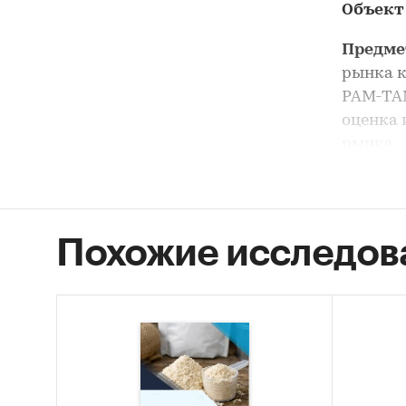
Объект
Предме
рынка к
PAM-TAM
оценка 
рынка
Анализ 
целом, 
сегмент
Похожие исследов
Цель и
концент
Задачи
Оцен