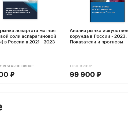
-анализ факторов, влияющих на рынок концентра
итового
ание основных конкурентов
ление текущих тенденций и перспектив развития
 рынка аспартата магния
Анализ рынка искусстве
евой соли аспарагиновой
корунда в России - 2023.
ка факторов инвестиционной привлекательности
) в России в 2021 - 2023
Показатели и прогнозы
ентрата апатитового
авление прогноза развития рынка до 2030 г.
Y RESEARCH GROUP
TEBIZ GROUP
ые блоки исследования:
00 ₽
99 900 ₽
р российского рынка концентрата апатитового
урентный анализ на рынке концентрата апатито
из производства концентрата апатитового
е
из потребления концентрата апатитового
вой анализ