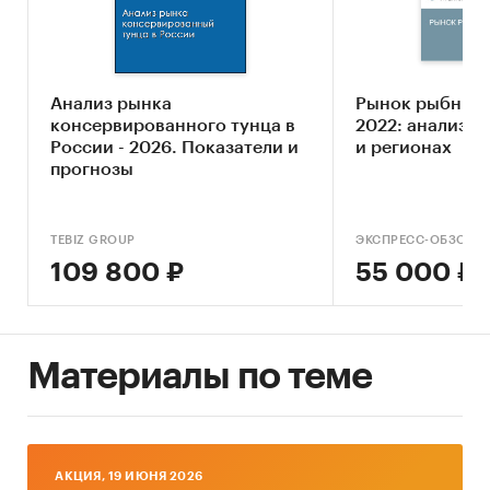
привлекательности рынка рыбных
консервов
Составление прогноза развития рынка до
2030 г.
Анализ рынка
Рынок рыбных 
консервированного тунца в
2022: анализ с
Основные блоки исследования:
России - 2026. Показатели и
и регионах
прогнозы
Обзор российского рынка рыбных
консервов
Конкурентный анализ на рынке рыбных
TEBIZ GROUP
ЭКСПРЕСС-ОБЗОР
консервов
109 800 ₽
55 000 ₽
Анализ производства рыбных консервов
Анализ потребления рыбных консервов
Материалы по теме
Ценовой анализ
Оценка факторов инвестиционной
привлекательности рынка
Динамика и прогноз внешнеторговых
AКЦИЯ, 19 ИЮНЯ 2026