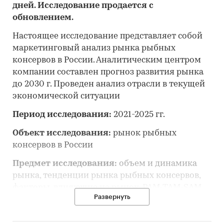
дней. Исследование продается с
обновлением.
Настоящее исследование представляет собой
маркетинговый анализ рынка рыбных
консервов в России. Аналитическим центром
компании составлен прогноз развития рынка
до 2030 г. Проведен анализ отрасли в текущей
экономической ситуации
Период исследования:
2021-2025 гг.
Объект исследования:
рынок рыбных
консервов в России
Предмет исследования:
объем и динамика
рынка, тенденции рынка рыбных консервов,
факторы, влияющие на рынок, PAM-TAM-SAM
Развернуть
рынка, основные конкуренты, потребители,
цены, оценка инвестиционной
привлекательности, прогноз развития рынка