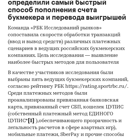
определили самый быстрый
способ пополнения счета
Прогноз ГидМаркет. Современные
букмекера и перевода выигрышей
статистические методы прогнозирования с
поправкой на мнение экспертов.
Команда «РБК Исследований рынков»
сопоставила скорости обработки транзакций
Отчет отражает мнение авторов и не является
(ввод и вывод средств) различных платежных
инвестиционной рекомендацией
сценариев в ведущих российских букмекерских
Категории:
Потребительские товары
/
...
/
компаниях. Цель исследования — выявление
Консервы
/
Рыбные консервы
наиболее быстрых методов для пользователя
Россия
В качестве участников исследования были
выбраны пять ведущих букмекерских компаний,
согласно рейтингу РБК https://rating.sportrbc.ru/.
Среди платежных методов были
проанализированы привязанная банковская
карта, привязанный счет СБП, кошелек ЦУПИС
(собственный платежный метод ЕДИНОГО
ЦУПИС*
[1]
),обеспечивающего прозрачность и
легальность расчетов в сфере азартных игр),
мобильные платежи, SberPay и прочие способы