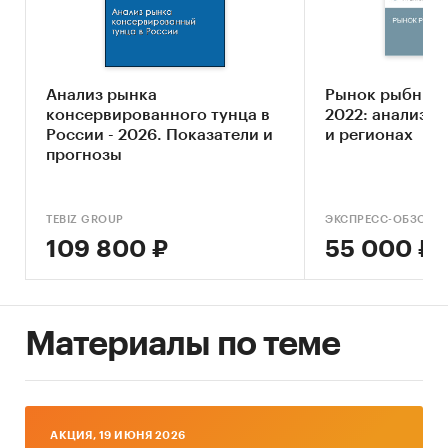
2030 г.
Основные блоки исследования:
Анализ рынка
Рынок рыбных 
Ключевые компоненты рынка рыбных
консервированного тунца в
2022: анализ с
пресервов
России - 2026. Показатели и
и регионах
прогнозы
Экономические характеристики рынка
Влияние макросреды
TEBIZ GROUP
ЭКСПРЕСС-ОБЗОР
Оценка степени конкуренции
109 800 ₽
55 000 ₽
Прогнозы отрасли
Методология прогнозирования
Источники информации:
Материалы по теме
Базы данных государственных органов
статистики
Данные Федеральной налоговой службы
AКЦИЯ, 19 ИЮНЯ 2026