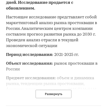
дней. Исследование продается с
обновлением.
Настоящее исследование представляет собой
маркетинговый анализ рынка простокваши в
России. Аналитическим центром компании
составлен прогноз развития рынка до 2030 г.
Проведен анализ отрасли в текущей
экономической ситуации
Период исследования:
2021-2025 гг.
Объект исследования:
рынок простокваши в
России
Предмет исследования:
объем и динамика
рынка, тенденции рынка простокваши,
факторы, влияющие на рынок, PAM-TAM-SAM
Развернуть
рынка, основные конкуренты, потребители,
цены, оценка инвестиционной
привлекательности, прогноз развития рынка