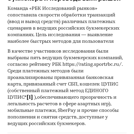
Инсайдерские источники
Команда «РБК Исследований рынков»
Специализированные аналитические
сопоставила скорости обработки транзакций
порталы
(ввод и вывод средств) различных платежных
сценариев в ведущих российских букмекерских
Методы:
компаниях. Цель исследования — выявление
Кабинетное исследование. Поиск и анализ
наиболее быстрых методов для пользователя
информации из различных источников,
В качестве участников исследования были
проведение расчетов. Статистика и
выбраны пять ведущих букмекерских компаний,
аналитика
согласно рейтингу РБК https://rating.sportrbc.ru/.
Среди платежных методов были
Прогноз ГидМаркет. Современные
проанализированы привязанная банковская
статистические методы прогнозирования с
карта, привязанный счет СБП, кошелек ЦУПИС
поправкой на мнение экспертов.
(собственный платежный метод ЕДИНОГО
ЦУПИС*
[1]
),обеспечивающего прозрачность и
Отчет отражает мнение авторов и не является
легальность расчетов в сфере азартных игр),
инвестиционной рекомендацией
мобильные платежи, SberPay и прочие способы
Категории:
Потребительские товары
/
...
/
пополнения и снятия средств, доступные у
Кисломолочные продукты
/
Простокваша
ведущих российских букмекеров.
Промышленность
/
...
/
Кисломолочные