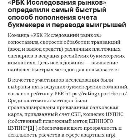
«РБК Исследования рынков»
информации из различных источников,
определили самый быстрый
проведение расчетов. Статистика и
способ пополнения счета
аналитика
букмекера и перевода выигрышей
Прогноз ГидМаркет. Современные
Команда «РБК Исследований рынков»
статистические методы прогнозирования с
сопоставила скорости обработки транзакций
поправкой на мнение экспертов.
(ввод и вывод средств) различных платежных
Отчет отражает мнение авторов и не является
сценариев в ведущих российских букмекерских
инвестиционной рекомендацией
компаниях. Цель исследования — выявление
наиболее быстрых методов для пользователя
Категории:
Потребительские услуги
/
В качестве участников исследования были
Перевозки
/
Железнодорожный транспорт
выбраны пять ведущих букмекерских компаний,
Транспорт и логистика
согласно рейтингу РБК https://rating.sportrbc.ru/.
Россия
Среди платежных методов были
проанализированы привязанная банковская
карта, привязанный счет СБП, кошелек ЦУПИС
(собственный платежный метод ЕДИНОГО
ЦУПИС*
[1]
),обеспечивающего прозрачность и
легальность расчетов в сфере азартных игр),