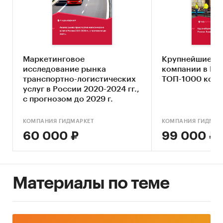
Оценка текущих тенденций и перспектив
развития рынка
Анализ влияния кризисов на отрасль
Составление прогноза развития рынка до
Маркетинговое
2030 г.
Крупнейшие ло
исследование рынка
компании в Рос
Основные блоки исследования:
транспортно-логистических
ТОП-1000 ком
услуг в России 2020-2024 гг.,
Ключевые компоненты рынка
с прогнозом до 2029 г.
железнодорожных грузоперевозок
КОМПАНИЯ ГИДМАРКЕТ
КОМПАНИЯ ГИДМАР
Влияние макросреды
60 000 ₽
99 000 ₽
Оценка степени конкуренции
Прогнозы отрасли
Методология прогнозирования
Материалы по теме
Источники информации:
Базы данных государственных органов