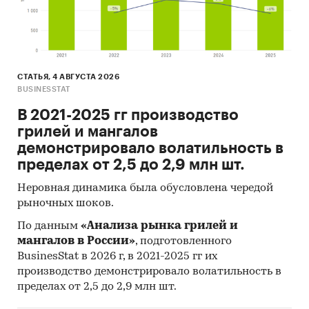
(CHINA) CO., LTD, CRYSTAL BOHEMIA A.S.,
WENZHOU HUISHUNDA INDUSTRIAL TRADE CO.,
LTD, HEJIAN CHUANGXIN TRADE CO., LTD,
CRYSTALEX CZ S.R.O., TURKIYE SISE VE CAM
FABRIKALARI A.S., XIANNING HUIMEIDA
СТАТЬЯ, 4 АВГУСТА 2026
BUSINESSTAT
INDUSTRY & TRADE CO., LTD, BORMIOLI ROCCO
S.P.A., SHULOPAL (GUANGZHOU) CO., LTD,
В 2021-2025 гг производство
DONGNING HENGFENG TRADE CO., LTD,
грилей и мангалов
CANGZHOU YINGPENG TRADING CO., LTD,
демонстрировало волатильность в
GOLDEN AURORA TRADING LTD, YIWU YOUDA IMP
пределах от 2,5 до 2,9 млн шт.
& EXP CO., LTD, ZWIESEL KRISTALLGLAS AG,
Неровная динамика была обусловлена чередой
STOLZLE LAUSITZ GMBH, GUANGZHOU GARBO
рыночных шоков.
INTERNATIONAL TRADING CO., LTD, MERCURY
По данным
«Анализа рынка грилей и
DISTRIBUTION S.A., YUNNAN FLY TEA CO., LTD,
мангалов в России»
, подготовленного
NEW BUDS TRADE CO., LTD, ZIEHER KG, RONA A.S.,
BusinesStat в 2026 г, в 2021-2025 гг их
SKLOSERVIS S.R.О.
производство демонстрировало волатильность в
В разделе `Экспорт` рассмотрены российские
пределах от 2,5 до 2,9 млн шт.
экспортеры: