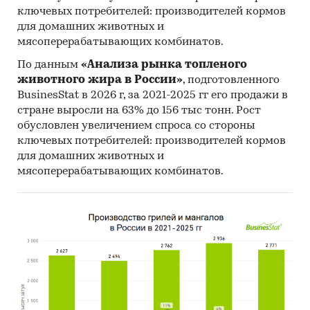
- high-priced (высоко-ценовой сегмент).
ключевых потребителей: производителей кормов
для домашних животных и
В разделе `Импорт` рассмотрены бренды:
мясоперерабатывающих комбинатов.
KITCHEN, LUMINARC, KUCHENLAND, IKEA,
BOHEMIA, BORCAM, HOMECLUB, ARCOROC,
По данным
«Анализа рынка топленого
PYREX, PASABAHCE, WHITE LILY, ФОКУС, CHEF &
животного жира в России»
, подготовленного
BusinesStat в 2026 г, за 2021-2025 гг его продажи в
SOMMELIER, SPIEGELAU, MALLONY, STOLZLE
стране выросли на 63% до 156 тыс тонн. Рост
LAUZITZ, AGNESS, BESTTEA, ZWIESEL GLAS,
обусловлен увеличением спроса со стороны
BORK, RONA, BORMIOLI ROCCO, BACCARAT,
ключевых потребителей: производителей кормов
YUNNAN, VILLEROY & BOCH, ЗАБАВА, WHITE
для домашних животных и
FOX, FISSMAN, CRISTAL D'ARQUES, RIEDEL
мясоперерабатывающих комбинатов.
В разделе `Импорт` рассмотрены зарубежные
поставщики:
ARC FRANCE S.A.S., NINGBO B&B
INTERNATIONAL TRADING CO., LTD, UNION
SOURCE CO., LTD, ARC MIDDLE EAST LLC, LARGO
TRADING LLC, NINGBO HOME-DOLLAR IMP & EXP
CORP, JIANGSU YUEFENG TECHNOLOGY CO., LTD,
SISECAM INS SAN VE TIC A.S., ARC GLASSWARE