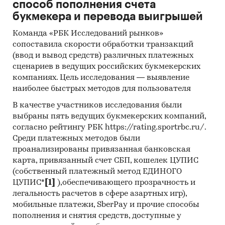
упаковки напитков и пищевых продуктов
способ пополнения счета
- Прочие стеклянные емкости объемом более
букмекера и перевода выигрышей
0,25 л для хранения, транспортировки или
Команда «РБК Исследований рынков»
упаковки напитков и пищевых продуктов
сопоставила скорости обработки транзакций
- Прочие стеклянные емкости объемом менее
(ввод и вывод средств) различных платежных
0,25 л для хранения, транспортировки или
сценариев в ведущих российских букмекерских
упаковки напитков и пищевых продуктов
компаниях. Цель исследования — выявление
- Столовая и кухонная посуда из
наиболее быстрых методов для пользователя
стеклокерамики
В качестве участников исследования были
- Столовые и кухонные сосуды на ножке для
выбраны пять ведущих букмекерских компаний,
питья, кроме изготовленных из
согласно рейтингу РБК https://rating.sportrbc.ru/.
стеклокерамики, из свинцового хрусталя
Среди платежных методов были
- Прочие столовые и кухонные сосуды на
проанализированы привязанная банковская
ножке для питья, кроме изготовленных из
карта, привязанный счет СБП, кошелек ЦУПИС
стеклокерамики
(собственный платежный метод ЕДИНОГО
- Прочие столовые и кухонные сосуды для
ЦУПИС*
[1]
),обеспечивающего прозрачность и
питья, кроме изготовленных из
легальность расчетов в сфере азартных игр),
мобильные платежи, SberPay и прочие способы
стеклокерамики, из свинцового хрусталя
пополнения и снятия средств, доступные у
- Прочие столовые и кухонные сосуды для