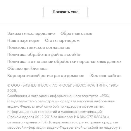
ООО `РУСДЖАМ СТЕКЛОТАРА ХОЛДИНГ`, ООО
`КРАСНОЕ ЭХО`, ООО `ТОРГОВЫЙ ДОМ `ГЛАСС
Показать еще
ДЕКОР`, АО `ГЛАНИТ`, ООО `ПОСУДА`, АО
`КАВМИНСТЕКЛО`, ООО `СТЕКОЛЬНАЯ
КОМПАНИЯ `ГЕЛИОС`, ООО `ЭКСКЛЮЗИВ
Заказать исследование
Обратная связь
АЛКО`, ООО `ХЕЙЛВУД`, ООО `ЮСТК`, ООО
Наши партнеры
Стать партнером
`ОПЫТНЫЙ СТЕКОЛЬНЫЙ ЗАВОД`, ООО
Пользовательское соглашение
`ПАРТНЁР`, ООО `ЛУЧ`, АО `БАЛАХНИНСКОЕ
Политика обработки файлов cookie
СТЕКЛО`, ООО `ЭП РЕДМЕТТЕХ`, ООО
Политика в отношении обработки персональных данных
`ТОРГОВО-ПРОМЫШЛЕННАЯ ГРУППА `ГЛАСС
Облако для бизнеса
ДЕКОР`, ООО `РОДНИК И К`, ООО `ЧСЗ-
Корпоративный регистратор доменов
Хостинг сайтов
ЛИПЕЦК`, ООО `МОБИЛГРУПП`, ООО `СТЕЛЛАР
© ООО «БИЗНЕСПРЕСС», АО «РОСБИЗНЕСКОНСАЛТИНГ», 1995-
ГЛАСС`
2026.
Сообщения и материалы информационного агентства «РБК»
Выдержки из исследования:
(свидетельство о регистрации средства массовой информации
выдано Федеральной службой по надзору в сфере связи,
- На российском рынке стеклянной посуды в
информационных технологий и массовых коммуникаций
последние годы нет выраженного тренда.
(Роскомнадзор) 09.12.2015 за номером ИА №ФС77-63848) и
- В структуре рынка стеклянной посуды в 2023
сетевого издания «РБК» (свидетельство о регистрации средства
массовой информации выдано Федеральной службой по надзору в
г. внутреннее производство превышало объем