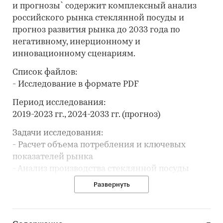
и прогнозы` содержит комплексный анализ
российского рынка стеклянной посуды и
прогноз развития рынка до 2033 года по
негативному, инерционному и
инновационному сценариям.
Список файлов:
- Исследование в формате PDF
Период исследования:
2019-2023 гг., 2024-2033 гг. (прогноз)
Задачи исследования:
- Расчет объема потребления и ключевых
показателей рынка
- Анализ производства стеклянной посуды
- Составление рейтинга производителей
Развернуть
- Анализ цен производителей стеклянной
посуды
- Обзор розничной торговли: розничных