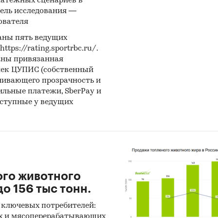
латежных сценариев в
ель исследования —
ователя
аны пять ведущих
ps://rating.sportrbc.ru/.
аны привязанная
лек ЦУПИС (собственный
чивающего прозрачность и
бильные платежи, SberPay и
оступные у ведущих
ого животного
о 156 тыс тонн.
 ключевых потребителей:
х и мясоперерабатывающих