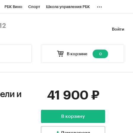
...
РБК Вино
Спорт
Школа управления РБК
БК Бизнес-среда
Дискуссионный клуб
12
Войти
оверка контрагентов
Политика
В корзине
0
41 900 ₽
ели и
В корзину