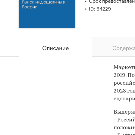
Срок предоставлени
ID: 64229
Описание
Содерж
Маркети
2019. П
российс
2023 го
сценари
Выдержк
- Росси
положи