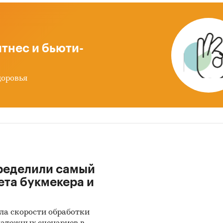
тнес и бьюти-
доровья
ределили самый
ета букмекера и
ла скорости обработки