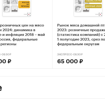
ООО `АСКОР`, ООО `КРИВЕЦ-ПТИЦА`, ООО `РУСКОМ
ОРОЗОВСКАЯ ПТИЦЕФАБРИКА`, ООО`ПЕНЗАМОЛИ
игроков ВЭД:
 исследовании представлена информация об учас
 розничных цен на мясо
Рынок мяса домашней п
бъемами поставок:
и 2024: динамика в
2023: розничные продаж
е и инфляция 2018 – май
(статистика компаний) с 
нг ведущих российских экспортеров и зарубежны
Россия, федеральные
1 полугодие 2023, срез п
телей
, регионы
федеральным округам
ы измерения:
С-ОБЗОР
ЭКСПРЕСС-ОБЗОР
твенные показатели в отчете рассчитаны в тоннах
00 ₽
65 000 ₽
тные - в долларах
ия исследования:
еральные округа и регионы РФ, страны мира
е
и:
Потребительские товары
/
...
/
Птица
/
Индейка
хозяйство
/
Птицеводство
/
Индейка
енность
/
...
/
Птица
/
Индейка