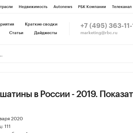
трасли
Недвижимость
Autonews
РБК Компании
Телеканал
изионеры
Национальные проекты
Город
Стиль
Крипто
Р
риятия
Краткие сводки
+7 (495) 363-11-
marketing@rbc.ru
Статьи
Дайджесты
зета
Спецпроекты СПб
Конференции СПб
Спецпроекты
Пр
Рынок наличной валюты
атины в России - 2019. Показат
нваря 2020
: 111