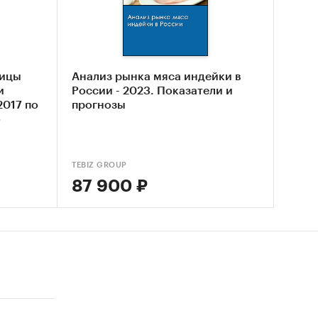
-АГРО`,
НВЕСТ`
тниках
тицы
Анализ рынка мяса индейки в
и
России - 2023. Показатели и
2017 по
прогнозы
х
о
TEBIZ GROUP
,
87 900 ₽