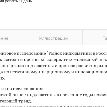
я работы: 1 день
ание
Иллюстрации
Т
нговое исследование `Рынок индюшатины в Росси
оказатели и прогнозы` содержит комплексный ана
кого рынка индюшатины и прогноз развития рын
да по негативному, инерционному и инновационно
ю.
и из исследования:
йский рынок индюшатины в последние годы пока
тельный тренд.