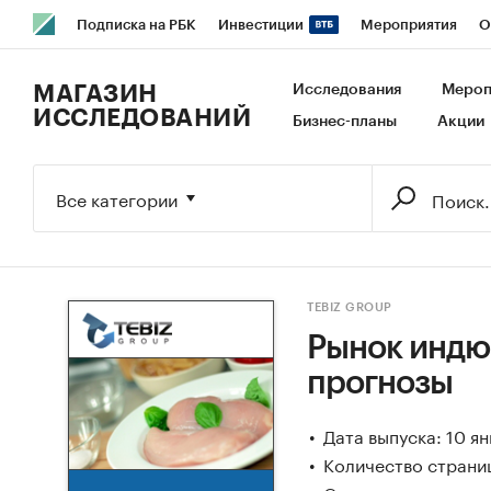
Подписка на РБК
Инвестиции
Мероприятия
О
РБК Образование
РБК Курсы
РБК Life
Тренды
В
МАГАЗИН
Исследования
Мероп
ИССЛЕДОВАНИЙ
Бизнес-планы
Акции
Исследования
Кредитные рейтинги
Франшизы
Га
Экономика
Бизнес
Технологии и медиа
Финансы
Все категории
TEBIZ GROUP
Рынок индюш
прогнозы
Дата выпуска: 10 я
Количество страниц