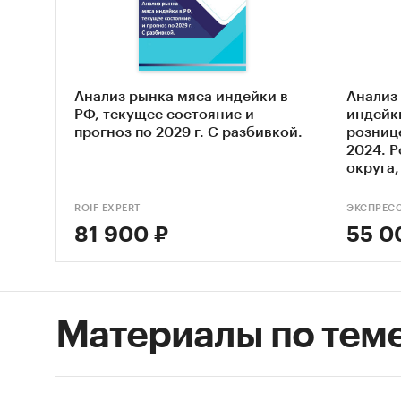
АГРО`, 
ООО `М
Данные 
Также в
Анализ рынка мяса индейки в
Анализ
ВЭД с о
РФ, текущее состояние и
индейк
прогноз по 2029 г. С разбивкой.
розниц
- Рейти
2024. 
покупа
округа
Единиц
ROIF EXPERT
ЭКСПРЕС
Количес
81 900 ₽
55 0
стоимос
Географ
РФ, фед
Материалы по тем
Категори
Сельское 
Промышл