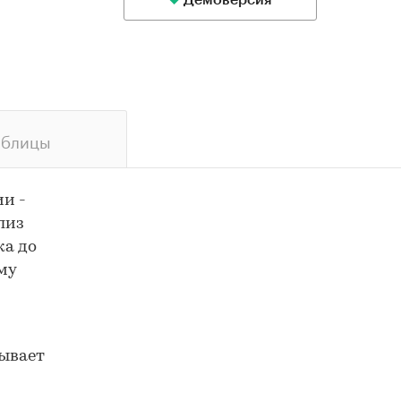
Демоверсия
аблицы
и -
лиз
ка до
му
зывает