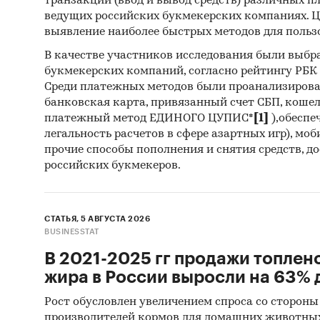
транзакций (ввод и вывод средств) различных п
ведущих российских букмекерских компаниях. Ц
выявление наиболее быстрых методов для польз
В качестве участников исследования были выбр
букмекерских компаний, согласно рейтингу РБК htt
Среди платежных методов были проанализиров
банковская карта, привязанный счет СБП, коше
платежный метод ЕДИНОГО ЦУПИС*
[1]
),обеспе
легальность расчетов в сфере азартных игр), мо
прочие способы пополнения и снятия средств, д
российских букмекеров.
СТАТЬЯ, 5 АВГУСТА 2026
BUSINESSTAT
В 2021-2025 гг продажи топлен
жира в России выросли на 63% д
Рост обусловлен увеличением спроса со стороны
производителей кормов для домашних животны