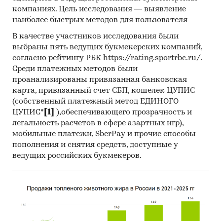
компаниях. Цель исследования — выявление
9. Результаты ценовых мониторингов.
наиболее быстрых методов для пользователя
10. Материалы и базы данных статистики ООН
В качестве участников исследования были
выбраны пять ведущих букмекерских компаний,
(United Nations Statistics Division: Commodity
согласно рейтингу РБК https://rating.sportrbc.ru/.
Trade Statistics, Industrial Commodity Statistics,
Среди платежных методов были
Food and Agriculture Organization и др.).
проанализированы привязанная банковская
11. Материалы Международного Валютного
карта, привязанный счет СБП, кошелек ЦУПИС
Фонда (International Monetary Fund).
(собственный платежный метод ЕДИНОГО
ЦУПИС*
[1]
),обеспечивающего прозрачность и
12. Материалы Всемирного банка (World Bank).
легальность расчетов в сфере азартных игр),
мобильные платежи, SberPay и прочие способы
13. Материалы ВТО (World Trade Organization).
пополнения и снятия средств, доступные у
ведущих российских букмекеров.
14. Материалы Организации экономического
сотрудничества и развития (Organization for
Economic Cooperation and Development).
15. Материалы International Trade Centre.
16. Материалы Index Mundi.