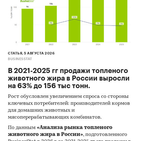
17. Результаты исследований DISCOVERY
Research Group.
Объем и структура выборки
Процедура контент-анализа документов не
предполагает расчета объема выборочной
СТАТЬЯ, 5 АВГУСТА 2026
совокупности. Обработке и анализу подлежат
BUSINESSTAT
все доступные исследователю документы.
В 2021-2025 гг продажи топленого
К отчету прилагается обработанная и
животного жира в России выросли
пригодная к дальнейшему использованию база
на 63% до 156 тыс тонн.
данных с подробной информацией об импорте
в Россию и экспорте из России строительных
Рост обусловлен увеличением спроса со стороны
ключевых потребителей: производителей кормов
герметиков. База включает в себя большое
для домашних животных и
число различных показателей:
мясоперерабатывающих комбинатов.
1. Категория продукта
По данным
«Анализа рынка топленого
животного жира в России»
, подготовленного
2. Группа продукта