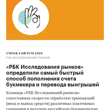
1. Базы данных Федеральной Таможенной
службы РФ, ФСГС РФ (Росстат).
2. Материалы DataMonitor, EuroMonitor,
Eurostat.
3. Печатные и электронные деловые и
специализированные издания, аналитические
обзоры.
СТАТЬЯ, 5 АВГУСТА 2026
4. Ресурсы сети Интернет в России и мире.
РБК ИССЛЕДОВАНИЯ РЫНКОВ
5. Экспертные опросы.
«РБК Исследования рынков»
определили самый быстрый
6. Материалы участников отечественного и
способ пополнения счета
мирового рынков.
букмекера и перевода выигрышей
7. Результаты исследований маркетинговых и
Команда «РБК Исследований рынков»
консалтинговых агентств.
сопоставила скорости обработки транзакций
8. Материалы отраслевых учреждений и базы
(ввод и вывод средств) различных платежных
сценариев в ведущих российских букмекерских
данных.