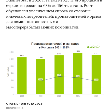
BusinesStat в 2026 г, за 2021-2025 гг его продажи в
3. Производитель
стране выросли на 63% до 156 тыс тонн. Рост
обусловлен увеличением спроса со стороны
4. Год импорта/экспорта
ключевых потребителей: производителей кормов
для домашних животных и
5. Месяц импорта/экспорта
мясоперерабатывающих комбинатов.
6. Компании получатели и отправители товара
7. Страны получатели, отправители и
производители товара
8. Объем импорта и экспорта в натуральном
выражении
9. Объем импорта и экспорта в стоимостном
выражении
Содержащиеся в базе данных сведения
позволят Вам самостоятельно выполнить
любые требующиеся запросы, которые не
включены в отчет.
СТАТЬЯ, 4 АВГУСТА 2026
BUSINESSTAT