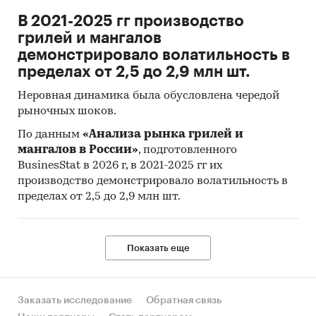
Резюме:
В 2021-2025 гг производство
Маркетинговое агентство DISCOVERY Research
грилей и мангалов
Group завершило исследование рынка
демонстрировало волатильность в
строительных герметиков мелкой фасовки в
пределах от 2,5 до 2,9 млн шт.
России.
Неровная динамика была обусловлена чередой
В стоимостном выражении объем рынка
рыночных шоков.
строительных герметиков мелкой фасовки в
По данным
«Анализа рынка грилей и
России в 2018 г. составил $ 53 521 тыс. В
мангалов в России»
, подготовленного
структуре рынка строительных герметиков
BusinesStat в 2026 г, в 2021-2025 гг их
мелкой фасовки в России по типу материала в
производство демонстрировало волатильность в
2018 г. основная доля приходится на
пределах от 2,5 до 2,9 млн шт.
силиконовые герметики.
Объем производства герметиков мелкой
Показать еще
фасовки в России в 2018 г. составил $ 13 639 тыс.
Ключевыми производителями силиконовых
герметиков мелкой фасовки в России являются
Заказать исследование
Обратная связь
ООО ПУТЕХПРОФ, ООО ПЕНТА-91.