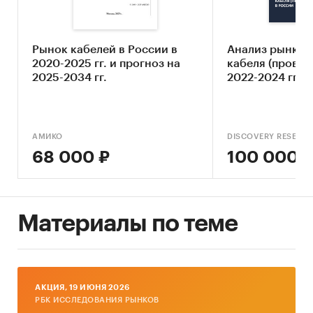
***** (Владивосток);
***** (Благовещенск).
Рынок кабелей в России в
Анализ рынка 
Учитывая активное продвижение, широкую
2020-2025 гг. и прогноз на
кабеля (провод
представленность компании в *****, а также
2025-2034 гг.
2022-2024 гг.
сопоставимые цены – проект может
рассчитывать на существенную долю рынка.
Финансовые показатели проекта
АМИКО
DISCOVERY RESEAR
68 000 ₽
100 000 
Показатель
Ед.
Значение
изм.
тыс.
Необходимые инвестиции
руб.
*****
Материалы по теме
тыс.
NPV
руб.
*****
IRR годовая
%
*****%
AКЦИЯ, 19 ИЮНЯ 2026
РБК ИССЛЕДОВАНИЯ РЫНКОВ
Срок окупаемости
мес.
*****