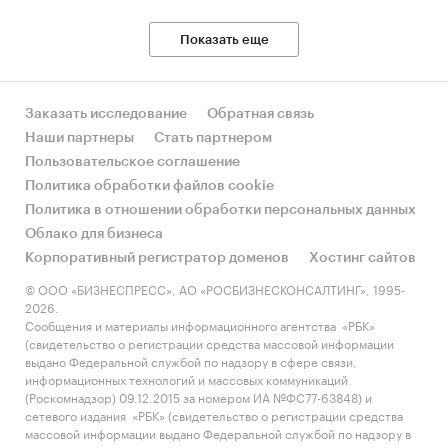
Объем финансирования
Показать еще
Газпромом программ
газификации, млрд руб.
Заказать исследование
Обратная связь
Уровень газификации
Наши партнеры
Стать партнером
природным газом*, в т. ч.:
Пользовательское соглашение
города и поселки
Политика обработки файлов cookie
городского типа
Политика в отношении обработки персональных данных
Облако для бизнеса
сельская местность
Корпоративный регистратор доменов
Хостинг сайтов
* Расчет выполнен от объема жилого фонда,
© ООО «БИЗНЕСПРЕСС», АО «РОСБИЗНЕСКОНСАЛТИНГ», 1995-
фиксированного по состоянию на 2005 г.
2026.
Сообщения и материалы информационного агентства «РБК»
Источник: «Справочник. Газпром в цифрах
(свидетельство о регистрации средства массовой информации
выдано Федеральной службой по надзору в сфере связи,
2014-2018»
информационных технологий и массовых коммуникаций
(Роскомнадзор) 09.12.2015 за номером ИА №ФС77-63848) и
***
сетевого издания «РБК» (свидетельство о регистрации средства
массовой информации выдано Федеральной службой по надзору в
График 1.