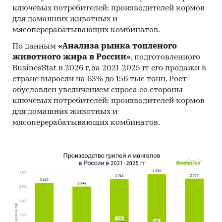
ключевых потребителей: производителей кормов
Таблица 1. Газораспределение и газификация в
для домашних животных и
России
мясоперерабатывающих комбинатов.
2014
2015
2016
2017
2018
По данным
«Анализа рынка топленого
животного жира в России»
, подготовленного
Протяженность
BusinesStat в 2026 г, за 2021-2025 гг его продажи в
наружных газопроводов,
стране выросли на 63% до 156 тыс тонн. Рост
обслуживаемых
обусловлен увеличением спроса со стороны
дочерними и
ключевых потребителей: производителей кормов
зависимыми
для домашних животных и
газораспределительными
мясоперерабатывающих комбинатов.
организациями (ГРО)
Газпрома, тыс. км
Транспортировка
природного газа по
газораспределительным
системам,
обслуживаемым
дочерними и