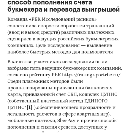
способ пополнения счета
режиме, однако, в случае необходимости,
букмекера и перевода выигрышей
подачу газа можно перекрыть и вручную.
Команда «РБК Исследований рынков»
***
сопоставила скорости обработки транзакций
Периодичность заправки газгольдера зависит
(ввод и вывод средств) различных платежных
от его объема и интенсивности потребления
сценариев в ведущих российских букмекерских
компаниях. Цель исследования — выявление
газа. В среднем газгольдер заправляют 1-3 раза
наиболее быстрых методов для пользователя
в год. Чем более вместительный резервуар для
хранения СУГ используется, тем реже его
В качестве участников исследования были
нужно заправлять.
выбраны пять ведущих букмекерских компаний,
согласно рейтингу РБК https://rating.sportrbc.ru/.
Для бесперебойного газоснабжения заправку
Среди платежных методов были
газгольдера рекомендуется производить
проанализированы привязанная банковская
заблаговременно, когда количество СУГ в
карта, привязанный счет СБП, кошелек ЦУПИС
резервуаре составляет 15-25 % от общего
(собственный платежный метод ЕДИНОГО
объема, не дожидаясь прекращения его
ЦУПИС*
[1]
),обеспечивающего прозрачность и
подачи.
легальность расчетов в сфере азартных игр),
мобильные платежи, SberPay и прочие способы
По федеральным нормам и правилам в области
пополнения и снятия средств, доступные у
промышленной безопасности заполнение