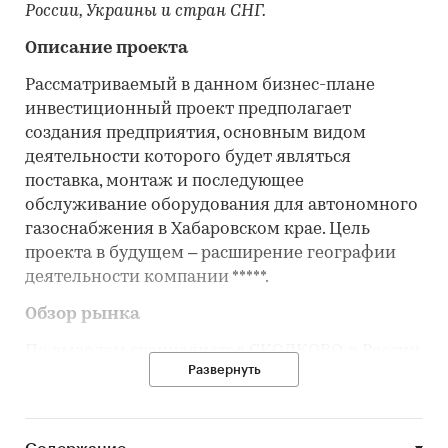
России, Украины и стран СНГ.
Описание проекта
Рассматриваемый в данном бизнес-плане
инвестиционный проект предполагает
создания предприятия, основным видом
деятельности которого будет являться
поставка, монтаж и последующее
обслуживание оборудования для автономного
газоснабжения в Хабаровском крае. Цель
проекта в будущем – расширение географии
деятельности компании *****.
Обзор рынка
По выводам специалистов СКОЛКОВО, в России
Развернуть
существует значительный потенциал
использования автономной газификации за
счет СУГ и СПГ. По подсчетам ИНЭИ РАН, для
потребителей с объемами годового