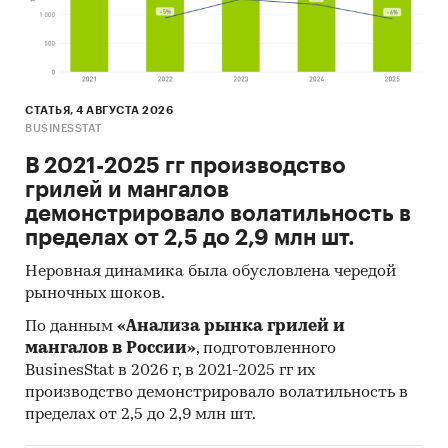
зависимыми ГРО
Газпрома, млрд м 3
Потребители,
обслуживаемые
СТАТЬЯ, 4 АВГУСТА 2026
дочерними и
BUSINESSTAT
зависимыми ГРО
В 2021-2025 гг производство
Газпрома (природный
грилей и мангалов
газ), в т. ч.:
демонстрировало волатильность в
пределах от 2,5 до 2,9 млн шт.
квартиры и частные
домовладения, млн ед.
Неровная динамика была обусловлена чередой
рыночных шоков.
промышленные объекты,
тыс. ед.
По данным
«Анализа рынка грилей и
мангалов в России»
, подготовленного
сельскохозяйственные
BusinesStat в 2026 г, в 2021-2025 гг их
объекты, тыс. ед.
производство демонстрировало волатильность в
пределах от 2,5 до 2,9 млн шт.
коммунально-бытовые
объекты, тыс. ед.