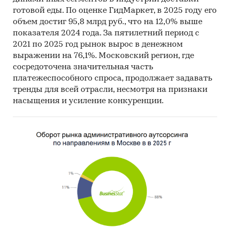
Методы:
готовой еды. По оценке ГидМаркет, в 2025 году его
Кабинетное исследование. Поиск и анализ
объем достиг 95,8 млрд руб., что на 12,0% выше
информации из различных источников,
показателя 2024 года. За пятилетний период с
проведение расчетов. Статистика и
2021 по 2025 год рынок вырос в денежном
выражении на 76,1%. Московский регион, где
аналитика
сосредоточена значительная часть
Прогноз ГидМаркет. Современные
платежеспособного спроса, продолжает задавать
статистические методы прогнозирования с
тренды для всей отрасли, несмотря на признаки
поправкой на мнение экспертов.
насыщения и усиление конкуренции.
Отчет отражает мнение авторов и не является
инвестиционной рекомендацией
Категории:
Потребительские услуги
/
Банковские, финансовые услуги
/
Лизинг
Транспорт и логистика
/
Железнодорожный
транспорт
Россия
/
Центральный федеральный округ
/
Москва
Россия
/
Центральный федеральный округ
/
Московская область