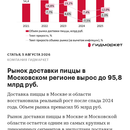
Базы данных государственных органов
статистики
Данные налоговой службы РФ
Официальные интернет-порталы правовой
информации
Открытые источники (сайты, порталы)
СТАТЬЯ, 5 АВГУСТА 2026
КОМПАНИЯ ГИДМАРКЕТ
Отчетность эмитентов
Рынок доставки пиццы в
Сайты компаний
Московском регионе вырос до 95,8
Архивы СМИ
млрд руб.
Региональные и федеральные СМИ
Доставка пиццы в Москве и области
восстановила реальный рост после спада 2024
Инсайдерские источники
года. Объем рынка превысил 95 млрд руб.
Специализированные аналитические
Рынок доставки пиццы в Москве и Московской
порталы
области остается одним из самых крупных и
динамичных сегментов в индустрии доставки