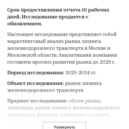
Срок предоставления отчета 10 рабочих
дней. Исследование продается с
обновлением.
Настоящее исследование представляет собой
маркетинговый анализ рынка лизинга
железнодорожного транспорта в Москве и
Московской области. Аналитиками компании
составлен прогноз развития рынка до 2029 г.
Период исследования:
2020-2024 гг.
Объект исследования:
рынок лизинга
железнодорожного транспорта
Предмет исследования:
объем рынка,
тенденции рынка лизинга железнодорожного
транспорта, факторы, влияющие на рынок,
основные конкуренты, потребительские цены,
Развернуть
отраслевые финансово-экономические