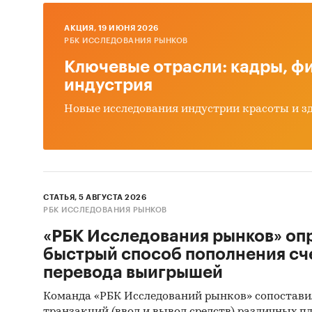
Выво
AКЦИЯ, 19 ИЮНЯ 2026
РБК ИССЛЕДОВАНИЯ РЫНКОВ
Источн
Ключевые отрасли: кадры, фи
Базы
индустрия
Данн
Новые исследования индустрии красоты и з
Офиц
Откр
Отче
СТАТЬЯ, 5 АВГУСТА 2026
Сайт
РБК ИССЛЕДОВАНИЯ РЫНКОВ
Архи
«РБК Исследования рынков» оп
Реги
быстрый способ пополнения сч
перевода выигрышей
Инса
Команда «РБК Исследований рынков» сопостави
Спец