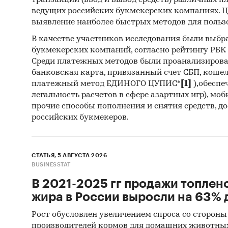
транзакций (ввод и вывод средств) различных п
ведущих российских букмекерских компаниях. Ц
Методы
выявление наиболее быстрых методов для польз
Каби
В качестве участников исследования были выбр
разл
букмекерских компаний, согласно рейтингу РБК htt
анал
Среди платежных методов были проанализиров
банковская карта, привязанный счет СБП, коше
Прог
платежный метод ЕДИНОГО ЦУПИС*
[1]
),обеспе
прог
легальность расчетов в сфере азартных игр), мо
прочие способы пополнения и снятия средств, д
Отчет о
российских букмекеров.
рекоме
Категори
СТАТЬЯ, 5 АВГУСТА 2026
недвижи
BUSINESSTAT
Россия
В 2021-2025 гг продажи топлен
жира в России выросли на 63% д
Рост обусловлен увеличением спроса со стороны
производителей кормов для домашних животны