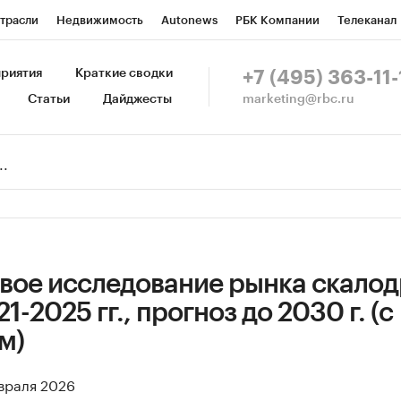
трасли
Недвижимость
Autonews
РБК Компании
Телеканал
изионеры
Национальные проекты
Город
Стиль
Крипто
Р
риятия
Краткие сводки
+7 (495) 363-11-
marketing@rbc.ru
Статьи
Дайджесты
зета
Спецпроекты СПб
Конференции СПб
Спецпроекты
Пр
Рынок наличной валюты
вое исследование рынка скало
1-2025 гг., прогноз до 2030 г. (с
м)
евраля 2026