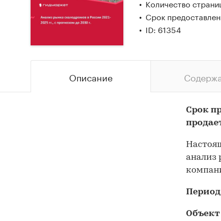
Количество страни
Срок предоставлен
ID: 61354
Описание
Содерж
Срок п
продае
Настоящ
анализ 
компани
Период
Объект