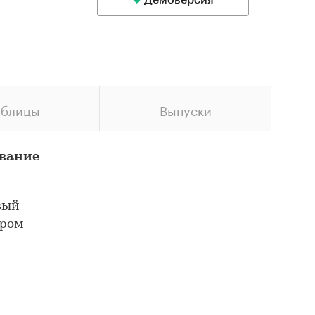
Демоверсия
аблицы
Выпуски
ование
вый
тром