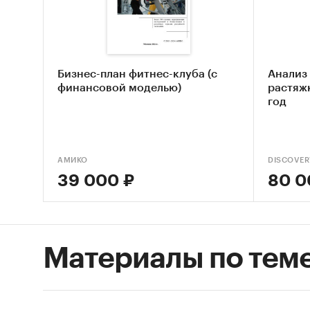
Оцен
Анал
деят
Бизнес-план фитнес-клуба (с
Анализ 
Оцен
финансовой моделью)
растяжк
скал
год
Сост
Основн
АМИКО
DISCOVER
39 000 ₽
80 0
Обзо
Конк
Анал
Материалы по тем
Оцен
ры
Прог