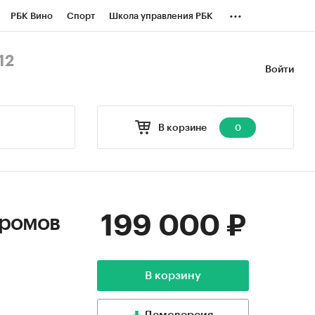
...
РБК Вино
Спорт
Школа управления РБК
БК Бизнес-среда
Дискуссионный клуб
12
Войти
оверка контрагентов
Политика
В корзине
0
199 000 ₽
дромов
В корзину