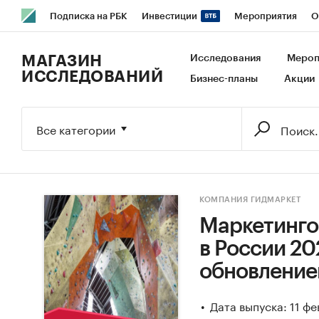
Подписка на РБК
Инвестиции
Мероприятия
О
РБК Образование
РБК Курсы
РБК Life
Тренды
В
МАГАЗИН
Исследования
Мероп
ИССЛЕДОВАНИЙ
Бизнес-планы
Акции
Исследования
Кредитные рейтинги
Франшизы
Га
Экономика
Бизнес
Технологии и медиа
Финансы
Все категории
КОМПАНИЯ ГИДМАРКЕТ
Маркетинго
в России 202
обновление
Дата выпуска: 11 ф