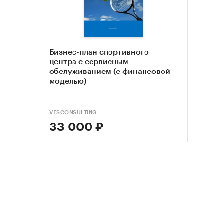
нка
ской
о
Бизнес-план спортивного
 рынка
центра с сервисным
обслуживанием (с финансовой
моделью)
VTSCONSULTING
33 000 ₽
сии