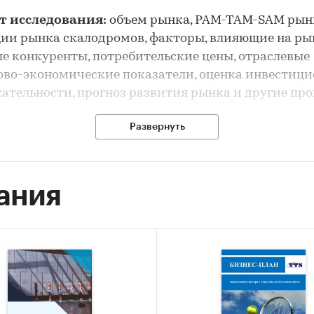
т исследования:
объем рынка, PAM-TAM-SAM рын
ии рынка скалодромов, факторы, влияющие на ры
е конкуренты, потребительские цены, отраслевые
во-экономические показатели, оценка инвестиц
ательности, прогноз развития рынка и другие пр
рынка скалодромов выполнен по рынку в целом, бе
Развернуть
я отдельных его сегментов
сследования:
анализ и прогноз развития рынка
ания
одромов
 исследования:
ка объема рынка скалодромов
-анализ факторов, влияющих на рынок скалодром
ание основных конкурентов