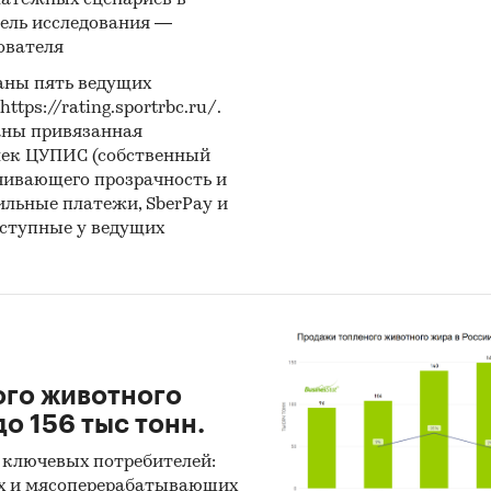
латежных сценариев в
ель исследования —
:
ователя
нетное исследование. Поиск и анализ информации
аны пять ведущих
ичных источников, проведение расчетов. Статисти
ps://rating.sportrbc.ru/.
итика
аны привязанная
лек ЦУПИС (собственный
ноз ГидМаркет. Современные статистические мет
чивающего прозрачность и
нозирования с поправкой на мнение экспертов.
бильные платежи, SberPay и
оступные у ведущих
тражает мнение авторов и не является инвестици
ндацией
и:
Строительство и недвижимость
/
...
/
Коммерческая
мость
/
Спортивные комплексы
ого животного
о 156 тыс тонн.
 ключевых потребителей:
х и мясоперерабатывающих