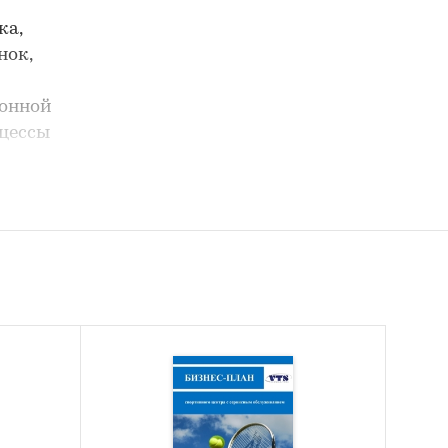
ка,
нок,
ионной
оцессы
з
ов