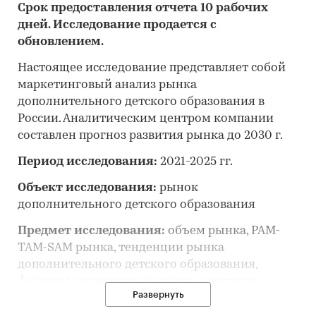
Срок предоставления отчета 10 рабочих
дней. Исследование продается с
обновлением.
Настоящее исследование представляет собой
маркетинговый анализ рынка
дополнительного детского образования в
России. Аналитическим центром компании
составлен прогноз развития рынка до 2030 г.
Период исследования:
2021-2025 гг.
Объект исследования:
рынок
дополнительного детского образования
Предмет исследования:
объем рынка, PAM-
TAM-SAM рынка, тенденции рынка
дополнительного детского образования,
факторы, влияющие на рынок, основные
Развернуть
конкуренты, потребительские цены,
отраслевые финансово-экономические