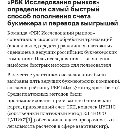
Сайты компаний
«РБК Исследования рынков»
определили самый быстрый
Архивы СМИ
способ пополнения счета
Региональные и федеральные СМИ
букмекера и перевода выигрышей
Инсайдерские источники
Команда «РБК Исследований рынков»
сопоставила скорости обработки транзакций
Специализированные аналитические
(ввод и вывод средств) различных платежных
порталы
сценариев в ведущих российских букмекерских
Методы:
компаниях. Цель исследования — выявление
наиболее быстрых методов для пользователя
Кабинетное исследование. Поиск и анализ
В качестве участников исследования были
информации из различных источников,
выбраны пять ведущих букмекерских компаний,
проведение расчетов. Статистика и
согласно рейтингу РБК https://rating.sportrbc.ru/.
аналитика
Среди платежных методов были
Прогноз ГидМаркет. Современные
проанализированы привязанная банковская
статистические методы прогнозирования с
карта, привязанный счет СБП, кошелек ЦУПИС
(собственный платежный метод ЕДИНОГО
поправкой на мнение экспертов.
ЦУПИС*
[1]
),обеспечивающего прозрачность и
Отчет отражает мнение авторов и не является
легальность расчетов в сфере азартных игр),