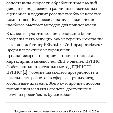
сопоставила скорости обработки транзакций
совокупности. Обработке и анализу подлежат
(ввод и вывод средств) различных платежных
все доступные исследователю документы.
сценариев в ведущих российских букмекерских
Категории:
Потребительские товары
/
...
/
компаниях. Цель исследования — выявление
Напитки
/
Алкогольные напитки
наиболее быстрых методов для пользователя
Россия
В качестве участников исследования были
выбраны пять ведущих букмекерских компаний,
согласно рейтингу РБК https://rating.sportrbc.ru/.
Среди платежных методов были
проанализированы привязанная банковская
карта, привязанный счет СБП, кошелек ЦУПИС
(собственный платежный метод ЕДИНОГО
ЦУПИС*
[1]
),обеспечивающего прозрачность и
легальность расчетов в сфере азартных игр),
мобильные платежи, SberPay и прочие способы
пополнения и снятия средств, доступные у
ведущих российских букмекеров.