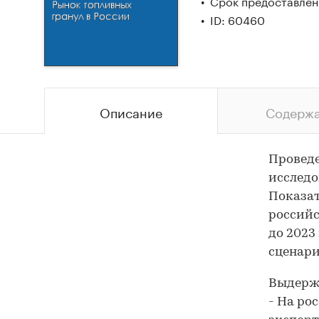
Срок предоставлени
ID: 60460
Описание
Содерж
Провед
исследо
Показат
российс
до 2023
сценари
Выдержк
- На ро