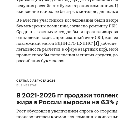
транзакций (ввод и вывод средств) различных п
ведущих российских букмекерских компаниях. Ц
выявление наиболее быстрых методов для польз
В качестве участников исследования были выбр
букмекерских компаний, согласно рейтингу РБК htt
Среди платежных методов были проанализиров
банковская карта, привязанный счет СБП, коше
платежный метод ЕДИНОГО ЦУПИС*
[1]
),обеспе
легальность расчетов в сфере азартных игр), мо
прочие способы пополнения и снятия средств, д
российских букмекеров.
СТАТЬЯ, 5 АВГУСТА 2026
BUSINESSTAT
В 2021-2025 гг продажи топлен
жира в России выросли на 63% д
Рост обусловлен увеличением спроса со стороны
производителей кормов для домашних животны