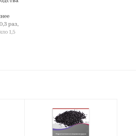
водства
ннее
,3 раз,
ло 1,5
пает
лям
ОМ` ,
О