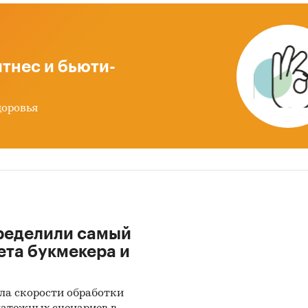
тнес и бьюти-
доровья
ределили самый
ета букмекера и
ла скорости обработки