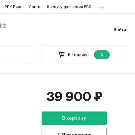
...
РБК Вино
Спорт
Школа управления РБК
БК Бизнес-среда
Дискуссионный клуб
12
Войти
оверка контрагентов
Политика
В корзине
0
39 900 ₽
В корзину