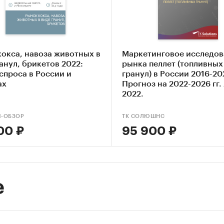
ИЙ ФАНЕРНЫЙ КОМБИНАТ`, ООО `ДОЦ ПЛЮС`, ОО
ОО `ИКЕА ИНДАСТРИ ТИХВИН`, ООО `ИНЖЕНЕРНЫ
, ООО `СТРОИТЕЛЬНАЯ КОМПАНИЯ РУСЬ`
ы измерения:
кокса, навоза животных в
Маркетинговое исследов
твенные показатели в отчете рассчитаны в тоннах
анул, брикетов 2022:
рынка пеллет (топливных
спроса в России и
гранул) в России 2016-202
тные - в долларах
ах
Прогноз на 2022-2026 гг.
2022.
ия исследования:
еральные округа и регионы РФ, страны мира
С-ОБЗОР
ТК СОЛЮШНС
00 ₽
95 900 ₽
и:
Промышленность
/
Деревообработка
/
Топливные гранулы
е