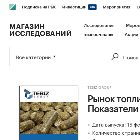
Подписка на РБК
Инвестиции
Мероприятия
О
РБК Образование
РБК Курсы
РБК Life
Тренды
В
МАГАЗИН
Исследования
Мероп
ИССЛЕДОВАНИЙ
Бизнес-планы
Акции
Исследования
Кредитные рейтинги
Франшизы
Га
Экономика
Бизнес
Технологии и медиа
Финансы
Все категории
TEBIZ GROUP
Рынок топли
Показатели
Дата выпуска: 15 ф
Количество страниц