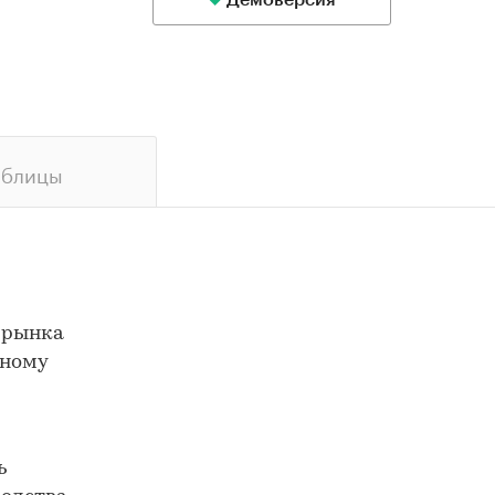
Демоверсия
аблицы
 рынка
нному
ь