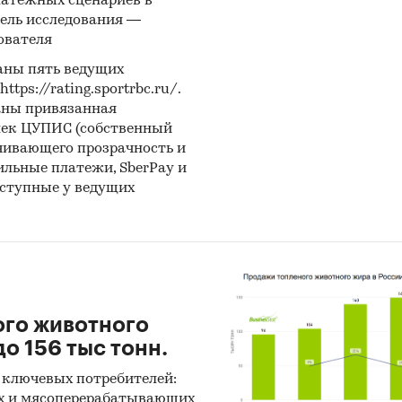
латежных сценариев в
ель исследования —
ователя
аны пять ведущих
ps://rating.sportrbc.ru/.
аны привязанная
лек ЦУПИС (собственный
чивающего прозрачность и
бильные платежи, SberPay и
оступные у ведущих
ого животного
о 156 тыс тонн.
 ключевых потребителей:
х и мясоперерабатывающих