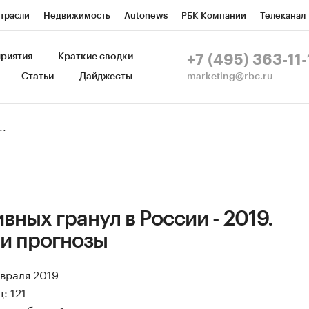
трасли
Недвижимость
Autonews
РБК Компании
Телеканал
изионеры
Национальные проекты
Город
Стиль
Крипто
Р
риятия
Краткие сводки
+7 (495) 363-11-
marketing@rbc.ru
Статьи
Дайджесты
зета
Спецпроекты СПб
Конференции СПб
Спецпроекты
Пр
Рынок наличной валюты
вных гранул в России - 2019.
 и прогнозы
евраля 2019
: 121