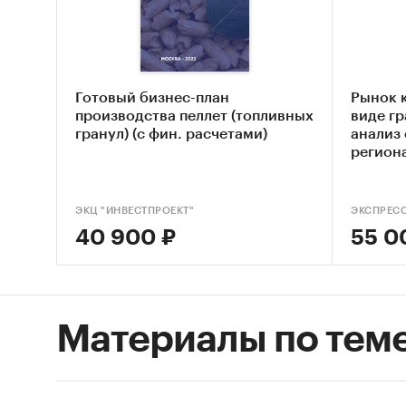
`ВЯТСК
ДА`, О
ЦЕНТР`
Единиц
Готовый бизнес-план
Рынок 
Количес
производства пеллет (топливных
виде гр
гранул) (с фин. расчетами)
анализ 
стоимос
регион
Географ
РФ, фед
ЭКЦ "ИНВЕСТПРОЕКТ"
ЭКСПРЕС
40 900 ₽
55 0
Категори
Россия
Материалы по тем