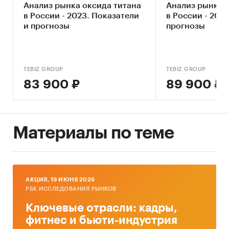
Анализ рынка оксида титана
Анализ рынка 
в России - 2023. Показатели
в России - 202
Категории:
Промышленность
/
...
/
и прогнозы
прогнозы
Механическая обработка металла
/
Оксидирование
Россия
TEBIZ GROUP
TEBIZ GROUP
83 900 ₽
89 900 ₽
Материалы по теме
AКЦИЯ, 19 ИЮНЯ 2026
РБК ИССЛЕДОВАНИЯ РЫНКОВ
Ключевые отрасли: кадры,
фитнес и бьюти-индустрия