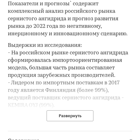
Показатели и прогнозы` содержит
комплексный анализ российского рынка
сернистого ангидрида и прогноз развития
рынка до 2022 года по негативному,
инерционному и инновационному сценарию.
Выдержки из исследования:
- На российском рынке сернистого ангидрида
сформировалась импортоориентированная
модель, большая часть рынка составляет
продукция зарубежных производителей.
- Лидером по импортным поставкам в 2017
году является Финляндия (более 99%),
ведущий поставщик сернистого ангидрида -
KEMIRA OYJ (99%).
- Большую часть продукции российских
Развернуть
экспортеров покупает Беларусь (более 45%),
крупнейший покупатель - CPI GEORGIA LTD
(43,2%).