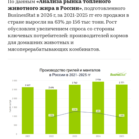
По данным
«Анализа рынка топленого
Research Group.
животного жира в России»
, подготовленного
BusinesStat в 2026 г, за 2021-2025 гг его продажи в
Объем и структура выборки
стране выросли на 63% до 156 тыс тонн. Рост
Процедура контент-анализа документов не
обусловлен увеличением спроса со стороны
ключевых потребителей: производителей кормов
предполагает расчета объема выборочной
для домашних животных и
совокупности. Обработке и анализу подлежат
мясоперерабатывающих комбинатов.
все доступные исследователю документы.
Резюме:
Маркетинговое агентство DISCOVERY Research
Group завершило исследование рынка
фильтрата полигонов твердых коммунальных
отходов и жидких промышленных и
коммунальных отходов в России.
В 2016 г. было вывезено 268,8 млн. м3 отходов,
что на 4,8% меньше показателя 2015 г. В 2017 г.
объем вывезенных твердых коммунальных
отходов в России составил 274,4 млн. м3, что на