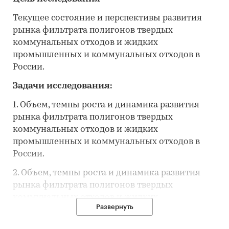
Текущее состояние и перспективы развития
рынка фильтрата полигонов твердых
коммунальных отходов и жидких
промышленных и коммунальных отходов в
России.
Задачи исследования:
1. Объем, темпы роста и динамика развития
рынка фильтрата полигонов твердых
коммунальных отходов и жидких
промышленных и коммунальных отходов в
России.
2. Объем, темпы роста и динамика развития
рынка фильтрата полигонов твердых
коммунальных отходов и жидких
Развернуть
промышленных и коммунальных отходов в
Москве и Московской области.