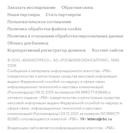
тяжелых металлов, а также содержат
Заказать исследование
Обратная связь
обширный перечень опасных органических
Наши партнеры
Стать партнером
соединений.
Пользовательское соглашение
Политика обработки файлов cookie
Объем рынка вывезенных за год твердых
Политика в отношении обработки персональных данных
коммунальных отходов на объекты,
Облако для бизнеса
используемые для обработки отходов, в
Корпоративный регистратор доменов
Хостинг сайтов
Москве и Московской области в 2017 г. составил
© ООО «БИЗНЕСПРЕСС», АО «РОСБИЗНЕСКОНСАЛТИНГ», 1995-
7,6 млн. м3, что на 39,03% больше показателя
2026.
2016 г.
Сообщения и материалы информационного агентства «РБК»
(свидетельство о регистрации средства массовой информации
Такой значительный темп прироста рынка
выдано Федеральной службой по надзору в сфере связи,
можно объяснить ростом интереса к теме
информационных технологий и массовых коммуникаций
(Роскомнадзор) 09.12.2015 за номером ИА №ФС77-63848) и
обработки отходов, экологичной обстановке в
сетевого издания «РБК» (свидетельство о регистрации средства
регионе и влиянием совершенствующихся
массовой информации выдано Федеральной службой по надзору в
законодательных инициатив.
сфере связи, информационных технологий и массовых
коммуникаций (Роскомнадзор) 03.12.2021 за номером ЭЛ №ФС77-
В России нет официальной статистики по типу
82385) сопровождаются пометкой «РБК».
letters@rbc.ru
18+
ТКО, вывозимых и хранящихся на полигонах.
Владельцем сайта является информационное агентство «РБК».
Отсутствие таких данных приводит к тому, что