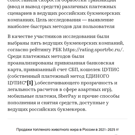
сопоставила скорости обработки транзакций
службы РФ, ФСГС РФ (Росстат).
(ввод и вывод средств) различных платежных
сценариев в ведущих российских букмекерских
2. Материалы DataMonitor, EuroMonitor,
компаниях. Цель исследования — выявление
Eurostat.
наиболее быстрых методов для пользователя
3. Печатные и электронные деловые и
В качестве участников исследования были
специализированные издания, аналитические
выбраны пять ведущих букмекерских компаний,
обзоры.
согласно рейтингу РБК https://rating.sportrbc.ru/.
Среди платежных методов были
4. Ресурсы сети Интернет в России и мире.
проанализированы привязанная банковская
5. Экспертные опросы.
карта, привязанный счет СБП, кошелек ЦУПИС
(собственный платежный метод ЕДИНОГО
6. Материалы участников отечественного и
ЦУПИС*
[1]
),обеспечивающего прозрачность и
мирового рынков.
легальность расчетов в сфере азартных игр),
мобильные платежи, SberPay и прочие способы
7. Результаты исследований маркетинговых и
пополнения и снятия средств, доступные у
консалтинговых агентств.
ведущих российских букмекеров.
8. Материалы отраслевых учреждений и базы
данных.