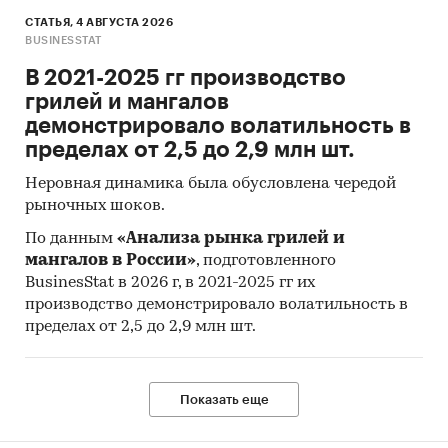
2,11% больше показателя 2016 г.
СТАТЬЯ, 4 АВГУСТА 2026
BUSINESSTAT
В 2017 г. объем рынка вывезенных за год
В 2021-2025 гг производство
твердых коммунальных отходов на объекты,
грилей и мангалов
используемые для обработки отходов, в России
демонстрировало волатильность в
составил 27,9 млн. м3, что на 16,74% больше
пределах от 2,5 до 2,9 млн шт.
показателя 2016 г.
Неровная динамика была обусловлена чередой
В структуре рынка вывезенных за год твердых
рыночных шоков.
коммунальных отходов на объекты,
используемые для обработки отходов, в России
По данным
«Анализа рынка грилей и
мангалов в России»
, подготовленного
по федеральным округам в 2017 г. основную
BusinesStat в 2026 г, в 2021-2025 гг их
долю занимает Центральный ФО – 45,4%.
производство демонстрировало волатильность в
Одной из главных проблем в эксплуатации и
пределах от 2,5 до 2,9 млн шт.
пост-эксплуатации полигонов являются
фильтрационные воды (фильтрат) и
поверхностные стоки, которые обладают
Показать еще
повышенными концентрациями загрязнений
органического и минерального характера,