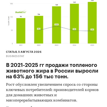
9. Результаты ценовых мониторингов.
10. Материалы и базы данных статистики ООН
(United Nations Statistics Division: Commodity
Trade Statistics, Industrial Commodity Statistics,
Food and Agriculture Organization и др.).
11. Материалы Международного Валютного
Фонда (International Monetary Fund).
12. Материалы Всемирного банка (World Bank).
СТАТЬЯ, 5 АВГУСТА 2026
BUSINESSTAT
13. Материалы ВТО (World Trade Organization).
В 2021-2025 гг продажи топленого
14. Материалы Организации экономического
животного жира в России выросли
сотрудничества и развития (Organization for
на 63% до 156 тыс тонн.
Economic Cooperation and Development).
Рост обусловлен увеличением спроса со стороны
15. Материалы International Trade Centre.
ключевых потребителей: производителей кормов
для домашних животных и
16. Материалы Index Mundi.
мясоперерабатывающих комбинатов.
17. Результаты исследований DISCOVERY