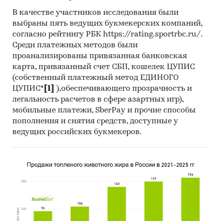
руб. За тот же период по Сибирскому
В качестве участников исследования были
федеральному округу состоялось
***
выбраны пять ведущих букмекерских компаний,
тендерных торгов по поставкам технических
согласно рейтингу РБК https://rating.sportrbc.ru/.
Среди платежных методов были
газов. Общий объем тендерных закупок, по
проанализированы привязанная банковская
максимальным ценам, составил
***
руб.
карта, привязанный счет СБП, кошелек ЦУПИС
Целевая аудитория:
крупнейшими
(собственный платежный метод ЕДИНОГО
потребителями технических газов и газовых
ЦУПИС*
[1]
),обеспечивающего прозрачность и
легальность расчетов в сфере азартных игр),
смесей являются – металлургия (
***
%) и
мобильные платежи, SberPay и прочие способы
химическая промышленность (
***
%). Кроме
пополнения и снятия средств, доступные у
того, газы применяются в машиностроении
ведущих российских букмекеров.
(
***
%), в пищевой отрасли (
***
%), в науке и
образовании (
***
%), а также в медицине и
фармацевтике (
***
%) и в других областях.
Основные потребители:
основными
компаниями-потребителями технических
газов в Кемеровской области и прилегающих
субъектах федерации являются: КАО «Азот», ПО