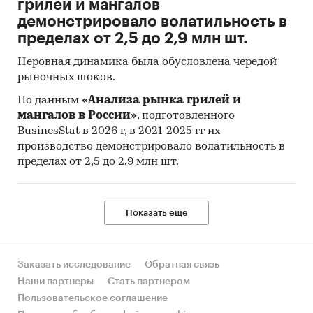
грилей и мангалов
демонстрировало волатильность в
Срок окупаемости
мес.
50
пределах от 2,5 до 2,9 млн шт.
Дисконтированный срок
мес.
Неровная динамика была обусловлена чередой
окупаемости
76
рыночных шоков.
По данным
«Анализа рынка грилей и
Терминальная стоимость компании
мангалов в России»
, подготовленного
BusinesStat в 2026 г, в 2021-2025 гг их
(Модель Гордона):
производство демонстрировало волатильность в
Показатель
Ед.
Значение
пределах от 2,5 до 2,9 млн шт.
изм.
Итоговая стоимость компании
тыс.
***
Показать еще
(методом дисконтирования
руб.
денежных потоков)
Заказать исследование
Обратная связь
Наши партнеры
Стать партнером
Пользовательское соглашение