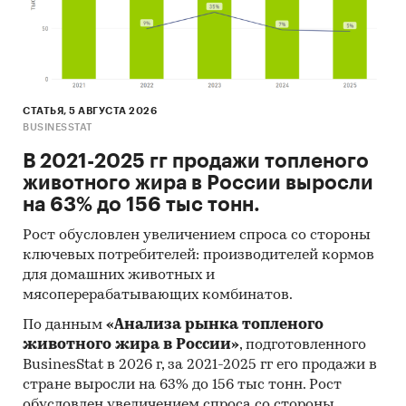
«Кокс», АО «СИБЭР», АО «Механический завод»,
ООО «Химпром», предприятия «Сибирской
генерирующей компании», а так же
предприятия Кузбасского отделения Западно-
Сибирской железной дороги, АО «Разрез
СТАТЬЯ, 5 АВГУСТА 2026
«Черниговец», ОАО «Кузбассразрезуголь», АО
BUSINESSTAT
«СУЭК», завод «Красный Октябрь» в г. Ленинск-
В 2021-2025 гг продажи топленого
Кузнецкий, Яйский нефтеперерабатывающий
животного жира в России выросли
завод, завод «Анжеромаш» и другие.
на 63% до 156 тыс тонн.
Конкурентное окружение:
на рынке
Рост обусловлен увеличением спроса со стороны
технических газов Кемеровской области
ключевых потребителей: производителей кормов
конкуренцию данной компании составляют:
для домашних животных и
ООО "ИНЕРТИЗАЦИЯ"
мясоперерабатывающих комбинатов.
ООО "АЗОТ СЕРВИС"
По данным
«Анализа рынка топленого
животного жира в России»
, подготовленного
ООО "ТЕХГАЗ"
BusinesStat в 2026 г, за 2021-2025 гг его продажи в
ООО "ОКСИНИТ ПЛЮС"
стране выросли на 63% до 156 тыс тонн. Рост
обусловлен увеличением спроса со стороны