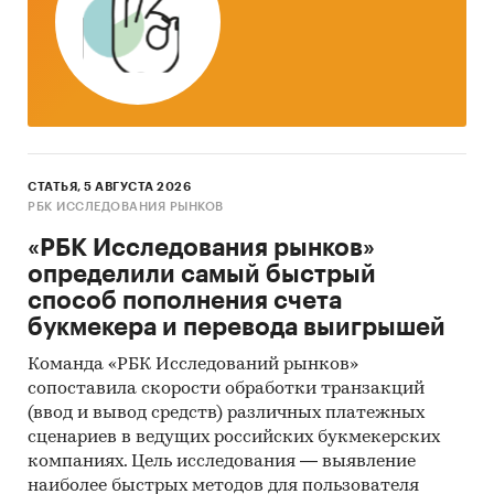
производства сжиженных технических газов
по итогам 2016 г. его доля составила 97%.
Динамика рынка промышленных газов
Кемеровской области во многом схожа с
динамикой рынка Сибирского федерального
округа, как по структуре, так и по сложившемся
СТАТЬЯ, 5 АВГУСТА 2026
тенденциям.
РБК ИССЛЕДОВАНИЯ РЫНКОВ
Объем рынка технических газов Кемеровской
«РБК Исследования рынков»
области в денежном выражении в 2016 году
определили самый быстрый
составил: по азоту –
***
руб., по кислороду –
***
способ пополнения счета
руб., по аргону –
***
руб., по СПБТ –
***
руб., по
букмекера и перевода выигрышей
диоксиду углерода –
***
руб., по ацетилену –
***
Команда «РБК Исследований рынков»
руб.
сопоставила скорости обработки транзакций
За период 2014-2018 гг. в Кемеровской области
(ввод и вывод средств) различных платежных
сценариев в ведущих российских букмекерских
состоялось 309 тендерных торгов по поставкам
компаниях. Цель исследования — выявление
технических газов. Общий объем тендерных
наиболее быстрых методов для пользователя
закупок, по максимальным ценам, составил
***