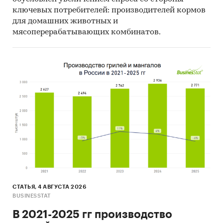
ООО "ПРОМГАЗСЕРВИС"
ключевых потребителей: производителей кормов
для домашних животных и
ООО "М-Газ"
мясоперерабатывающих комбинатов.
ООО "ЗАПСИБСАНТЕХГАЗ"
ООО "НПК "ЭТТ"
ООО "НЕОТОН ХОЛДИНГ"
Финансовые показатели проекта:
Показатели для компании
Ед.
Значение
изм.
Необходимые инвестиции
тыс.
руб.
***
СТАТЬЯ, 4 АВГУСТА 2026
NPV
тыс.
BUSINESSTAT
руб.
***
В 2021-2025 гг производство
IRR
%
***