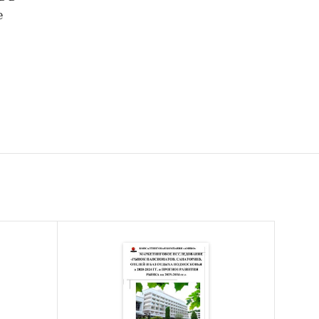
е
округам
м, по
 по
023 и
4 и
ние
ублях,