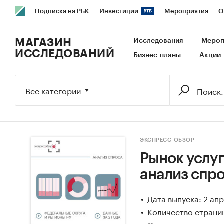
Подписка на РБК
Инвестиции
Мероприятия
О
РБК Образование
РБК Курсы
РБК Life
Тренды
В
МАГАЗИН
Исследования
Мероп
ИССЛЕДОВАНИЙ
Бизнес-планы
Акции
Исследования
Кредитные рейтинги
Франшизы
Га
Экономика
Бизнес
Технологии и медиа
Финансы
Все категории
ЭКСПРЕСС-ОБЗОР
Рынок услуг
анализ спро
Дата выпуска: 2 ап
Количество страниц