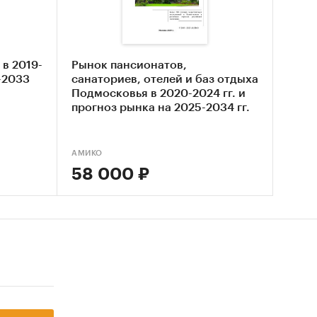
едушевых
ющие
 в 2019-
Рынок пансионатов,
4-2033
санаториев, отелей и баз отдыха
Подмосковья в 2020-2024 гг. и
прогноз рынка на 2025-2034 гг.
за 2024
ем
АМИКО
ые
58 000 ₽
зяйств
низкий,
,
нам