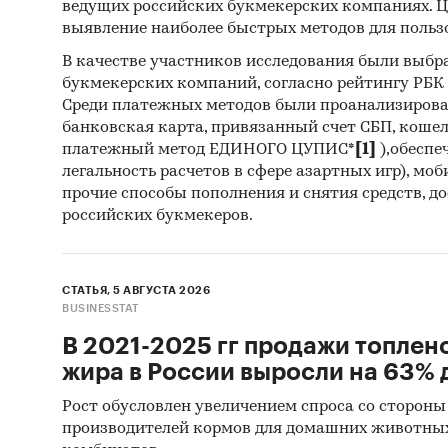
ведущих российских букмекерских компаниях. Ц
выявление наиболее быстрых методов для польз
Эта инф
В качестве участников исследования были выбр
вам нуж
букмекерских компаний, согласно рейтингу РБК htt
Среди платежных методов были проанализиров
банковская карта, привязанный счет СБП, коше
платежный метод ЕДИНОГО ЦУПИС*
[1]
),обеспе
Оцен
легальность расчетов в сфере азартных игр), мо
разв
прочие способы пополнения и снятия средств, д
российских букмекеров.
реги
поку
спро
СТАТЬЯ, 5 АВГУСТА 2026
перс
BUSINESSTAT
Подг
В 2021-2025 гг продажи топлен
Обос
жира в России выросли на 63% д
парт
Рост обусловлен увеличением спроса со стороны
Опти
производителей кормов для домашних животны
Выяв