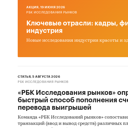
кото
AКЦИЯ, 19 ИЮНЯ 2026
РБК ИССЛЕДОВАНИЯ РЫНКОВ
расх
2024
Ключевые отрасли: кадры, фи
кажд
индустрия
Как 
Новые исследования индустрии красоты и з
2023
сред
пери
стои
СТАТЬЯ, 5 АВГУСТА 2026
Помимо 
РБК ИССЛЕДОВАНИЯ РЫНКОВ
федера
«РБК Исследования рынков» оп
закраше
быстрый способ пополнения сч
(привед
перевода выигрышей
официал
Команда «РБК Исследований рынков» сопостави
домохоз
транзакций (ввод и вывод средств) различных п