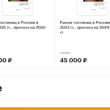
анный на основе численности населения и средн
в.
тая каждый отчет, вы получаете ответы на следу
остиниц в России в
Рынок гостиниц в России
:
25 гг., прогноз на 2025-
2023 гг., прогноз на 202
.
гг.
ько потребители-физические лица тратят в
Исследование содержит данные по объему спроса 
23 гг.: приведены расходы на душу населения и объ
АМИКО
ичного рынка в регионах России (приведены данн
00 ₽
45 000 ₽
ко по тем регионам, по которым в официальной
истике представлены данные по расходам домохо
огам одновременно 2-х лет, 2023 и 2024 гг.)
о это или мало?
Каждому значению спроса
е
ветствует характеристика интенсивности спроса (
 среднего, средний, выше среднего, высокий спрос)
рая получена на основе сравнения спроса по регио
ии (приведены данные только по тем регионам, по