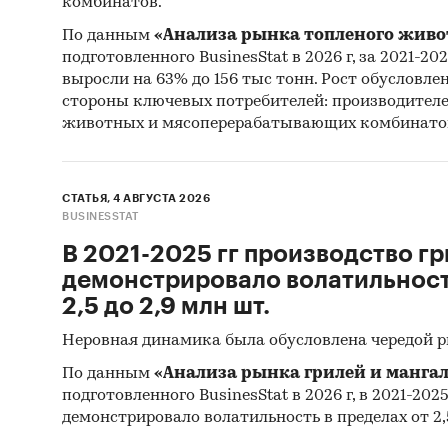
комбинатов.
там 
По данным
«Анализа рынка топленого живо
акти
подготовленного BusinesStat в 2026 г, за 2021-20
выросли на 63% до 156 тыс тонн. Рост обусловле
Спла
стороны ключевых потребителей: производител
лока
животных и мясоперерабатывающих комбинато
рекл
реги
поку
СТАТЬЯ, 4 АВГУСТА 2026
BUSINESSTAT
Разв
В 2021-2025 гг производство гр
перс
демонстрировало волатильность
или 
2,5 до 2,9 млн шт.
Оцен
поте
Неровная динамика была обусловлена чередой 
запу
По данным
«Анализа рынка грилей и мангал
кажд
подготовленного BusinesStat в 2026 г, в 2021-202
сокр
демонстрировало волатильность в пределах от 2,5