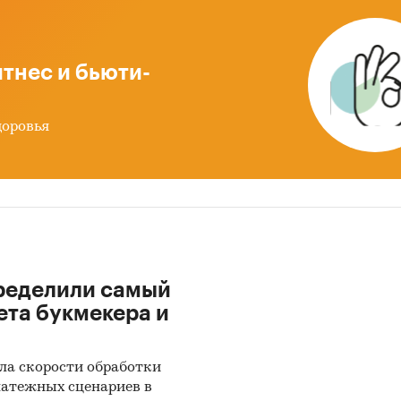
рым в официальной статистике представлены дан
одам домохозяйств по итогам одновременно 2-х лет
 гг.). Указаны также диапазоны интенсивности спр
тнес и бьюти-
ой группе.
изменился спрос в 2024 году?
Помимо данных за 
доровья
гг, в отчете приведены темпы прироста рынка и
недушевых расходов в 2024 году. Для повышения т
од анализа может быть расширен. В этом случае
мость отчета будет пересчитана.
количественных данных в каждом разделе отчета
льным округом приведены картограммы. Каждый 
ределили самый
н цветом, соответствующим интенсивности спрос
ета букмекера и
ены данные только по тем регионам, по которым в
ьной статистике представлены данные по расхо
ла скорости обработки
яйств по итогам одновременно 2-х лет, 2023 и 2024 
латежных сценариев в