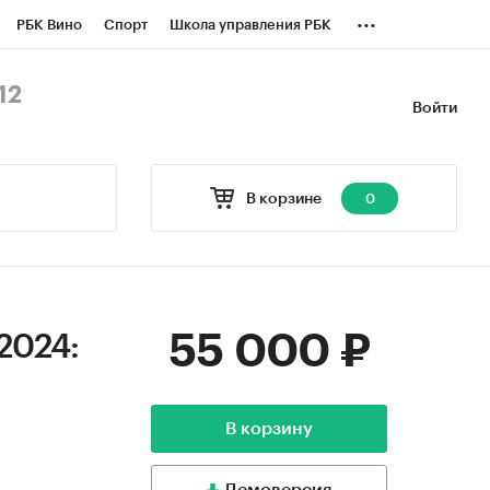
...
РБК Вино
Спорт
Школа управления РБК
БК Бизнес-среда
Дискуссионный клуб
12
Войти
оверка контрагентов
Политика
В корзине
0
55 000 ₽
2024:
В корзину