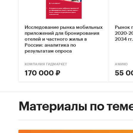
рассчит
расходо
Приобре
Исследование рынка мобильных
Рынок г
вопросы
приложений для бронирования
2020-20
отелей и частного жилья в
2034 гг
Скол
России: аналитика по
результатам опроса
год?
пользователей (с обновлением)
и 20
КОМПАНИЯ ГИДМАРКЕТ
АМИКО
розн
170 000 ₽
55 0
толь
стат
по ит
Мног
Материалы по тем
соот
ниже
кото
Росс