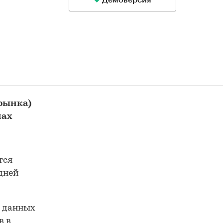
Демоверсия
 рынка)
нах
тся
 дней
е данных
в в