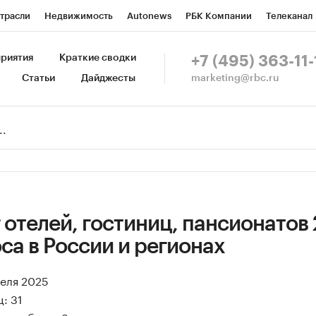
трасли
Недвижимость
Autonews
РБК Компании
Телеканал
изионеры
Национальные проекты
Город
Стиль
Крипто
Р
риятия
Краткие сводки
+7 (495) 363-11-
marketing@rbc.ru
Статьи
Дайджесты
зета
Спецпроекты СПб
Конференции СПб
Спецпроекты
Пр
Рынок наличной валюты
 отелей, гостиниц, пансионатов 
са в России и регионах
реля 2025
: 31