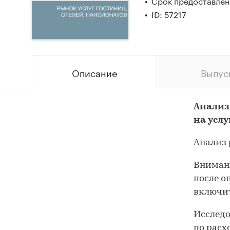
Срок предоставлени
ID: 57217
Описание
Выпус
Анализ
на усл
Анализ 
Внимани
после о
включит
Исследо
по расх