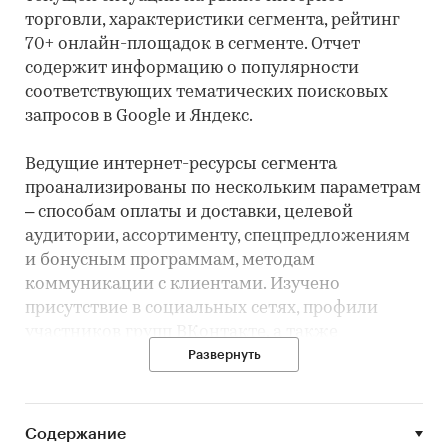
торговли, характеристики сегмента, рейтинг
70+ онлайн-площадок в сегменте. Отчет
содержит информацию о популярности
соответствующих тематических поисковых
запросов в Google и Яндекс.
Ведущие интернет-ресурсы сегмента
проанализированы по нескольким параметрам
– способам оплаты и доставки, целевой
аудитории, ассортименту, спецпредложениям
и бонусным программам, методам
коммуникации с клиентами. Изучено
присутствие в социальных сетях, профили
участников групп ВКонтакте, а также
характеристики мобильных приложений
Развернуть
игроков.
Профили интернет-ресурсов содержат
Содержание