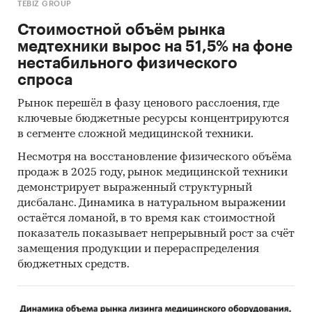
TEBIZ GROUP
привлекательности рынка
Стоимостной объём рынка
Прогноз развития рынка лизинга
медтехники вырос на 51,5% на фоне
медицинского оборудования до 2030 г.
нестабильного физического
Выводы по исследованию
спроса
Источники информации:
Рынок перешёл в фазу ценового расслоения, где
ключевые бюджетные ресурсы концентрируются
Базы данных государственных органов
в сегменте сложной медицинской техники.
статистики
Несмотря на восстановление физического объёма
Данные налоговой службы РФ
продаж в 2025 году, рынок медицинской техники
демонстрирует выраженный структурный
Официальные интернет-порталы правовой
дисбаланс. Динамика в натуральном выражении
информации
остаётся ломаной, в то время как стоимостной
Открытые источники (сайты, порталы)
показатель показывает непрерывный рост за счёт
замещения продукции и перераспределения
Отчетность эмитентов
бюджетных средств.
Сайты компаний
Архивы СМИ