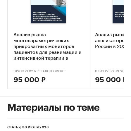
развития рынка
Анализ отраслевых показателей финансово-
экономической деятельности
Оценка факторов инвестиционной
Анализ рынка
Анализ рынка к
привлекательности рынка лизинга
многопараметрических
аппликаторов и
медицинского оборудования
прикроватных мониторов
России в 2022-2
пациентов для реанимации и
Составление прогноза развития рынка до
интенсивной терапии в
2030 г.
России в 2022 - 2025 гг.
DISCOVERY RESEARCH GROUP
DISCOVERY RESEAR
Основные блоки исследования:
95 000 ₽
95 000 ₽
Обзор российского рынка лизинга
медицинского оборудования
Конкурентный анализ на рынке лизинга
Материалы по теме
медицинского оборудования в России
Анализ потребления
СТАТЬЯ, 30 ИЮЛЯ 2026
Оценка факторов инвестиционной