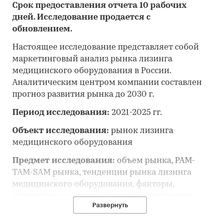
Срок предоставления отчета 10 рабочих
дней. Исследование продается с
обновлением.
Настоящее исследование представляет собой
маркетинговый анализ рынка лизинга
медицинского оборудования в России.
Аналитическим центром компании составлен
прогноз развития рынка до 2030 г.
Период исследования:
2021-2025 гг.
Объект исследования:
рынок лизинга
медицинского оборудования
Предмет исследования:
объем рынка, PAM-
TAM-SAM рынка, тенденции рынка лизинга
медицинского оборудования, факторы,
влияющие на рынок, основные конкуренты,
Развернуть
потребительские цены, отраслевые
финансово-экономические показатели, оценка