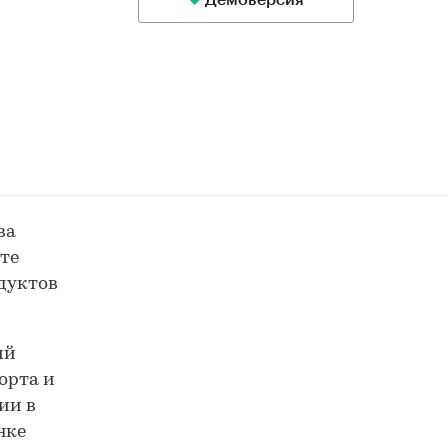
Демоверсия
ва
ете
дуктов
ий
орта и
ии в
нке