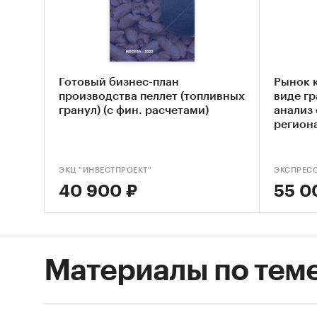
Проа
Пров
Выяв
Готовый бизнес-план
Рынок 
производства пеллет (топливных
виде гр
гранул) (с фин. расчетами)
анализ 
Методы
регион
Сбор
ЭКЦ "ИНВЕСТПРОЕКТ"
ЭКСПРЕС
Феде
40 900 ₽
55 0
ФТС)
Анал
росс
Материалы по тем
Сбор
элек