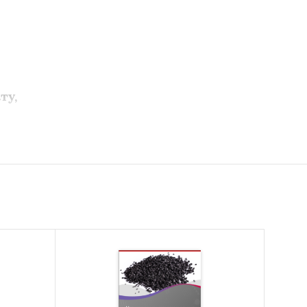
ту,
пеллет.
ллет;