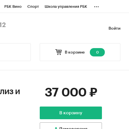
...
РБК Вино
Спорт
Школа управления РБК
БК Бизнес-среда
Дискуссионный клуб
12
Войти
оверка контрагентов
Политика
В корзине
0
37 000 ₽
лиз и
В корзину