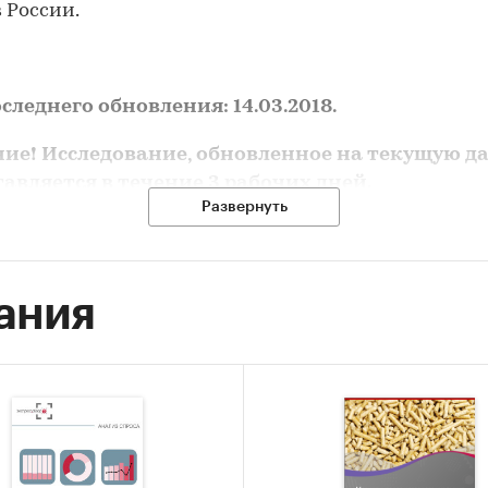
в России.
следнего обновления: 14.03.2018.
ие! Исследование, обновленное на текущую да
авляется в течение 3 рабочих дней.
Развернуть
сследования
ания
состояния и прогноз развития российского рынка 
 исследования:
нализировать объем и структуру производства пе