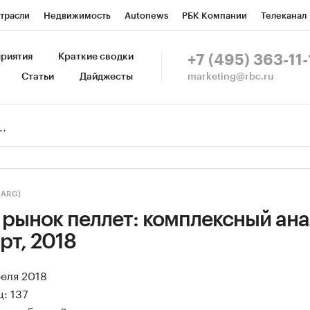
трасли
Недвижимость
Autonews
РБК Компании
Телеканал
изионеры
Национальные проекты
Город
Стиль
Крипто
Р
риятия
Краткие сводки
+7 (495) 363-11-
marketing@rbc.ru
Статьи
Дайджесты
зета
Спецпроекты СПб
Конференции СПб
Спецпроекты
Пр
Рынок наличной валюты
(ARG)
рынок пеллет: комплексный ана
рт, 2018
реля 2018
: 137