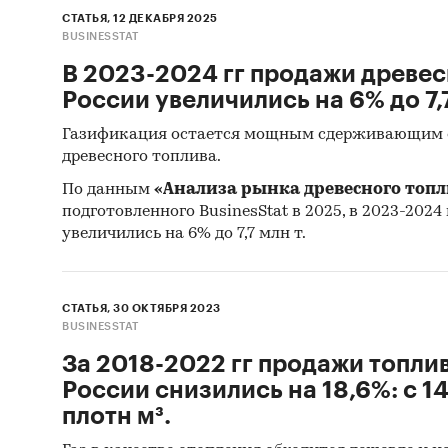
СТАТЬЯ, 12 ДЕКАБРЯ 2025
Продук
BUSINESSTAT
В 2023-2024 гг продажи древес
Произво
России увеличились на 6% до 7,7
пелл
Газификация остается мощным сдерживающим 
древесного топлива.
Импорт 
По данным
«Анализа рынка древесного топл
топл
подготовленного BusinesStat в 2025, в 2023-2024 
увеличились на 6% до 7,7 млн т.
Цены пр
пелл
СТАТЬЯ, 30 ОКТЯБРЯ 2023
отхо
BUSINESSTAT
щепа
За 2018-2022 гг продажи топли
России снизились на 18,6%: с 14
Категори
плотн м³.