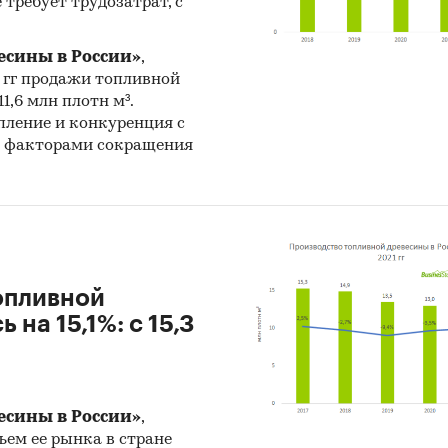
 требует трудозатрат, с
есины в России»
,
2 гг продажи топливной
11,6 млн плотн м³.
пление и конкуренция с
 факторами сокращения
топливной
на 15,1%: с 15,3
есины в России»
,
ъем ее рынка в стране