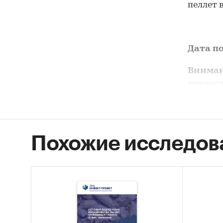
пеллет 
Дата по
Вниман
предост
Цель и
Похожие исследов
Оценка 
Задачи
Проа