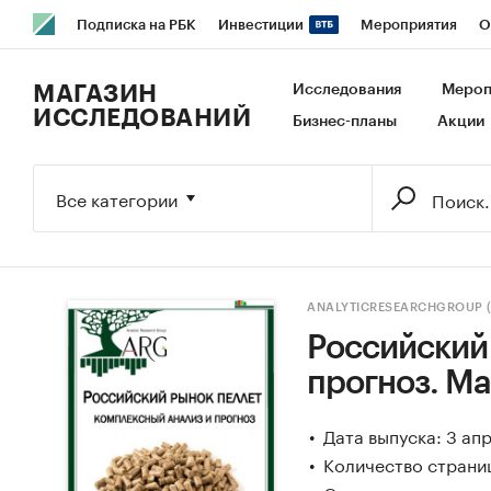
Подписка на РБК
Инвестиции
Мероприятия
О
РБК Образование
РБК Курсы
РБК Life
Тренды
В
МАГАЗИН
Исследования
Мероп
ИССЛЕДОВАНИЙ
Бизнес-планы
Акции
Исследования
Кредитные рейтинги
Франшизы
Га
Экономика
Бизнес
Технологии и медиа
Финансы
Все категории
ANALYTICRESEARCHGROUP 
Российский 
прогноз. Ма
Дата выпуска: 3 ап
Количество страниц