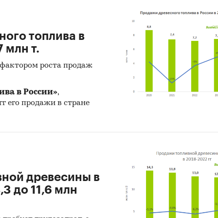
ты, проанализированные в исследовании:
ного топлива в
дство:
 млн т.
еты.
фактором роста продаж
и экспорт:
ива в России»
,
ивные гранулы.
гг его продажи в стране
оизводителей:
еты;
ды лесозаготовок;
 технологическая.
вной древесины в
,3 до 11,6 млн
и:
Промышленность
/
Деревообработка
/
Топливные гранулы