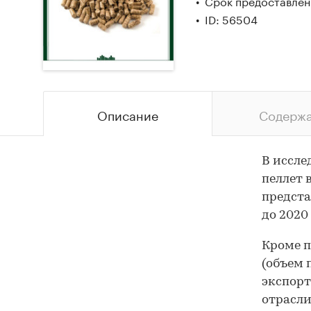
Срок предоставлени
ID: 56504
Описание
Содерж
В иссле
пеллет 
предста
до 2020 
Кроме п
(объем 
экспорт
отрасли