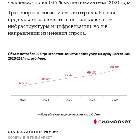
Инсайдерские источники
человека, что на 68,7% выше показателя 2020 года
Специализированные аналитические
Транспортно-логистическая отрасль России
продолжает развиваться не только в части
порталы
инфраструктуры и цифровизации, но и в
Методы:
направлении изменения спроса.
Кабинетное исследование. Поиск и анализ
информации из различных источников,
проведение расчетов. Статистика и
аналитика
Прогноз ГидМаркет. Современные
статистические методы прогнозирования с
поправкой на мнение экспертов.
Отчет отражает мнение авторов и не является
инвестиционной рекомендацией
Категории:
Транспорт и логистика
СТАТЬЯ, 23 СЕНТЯБРЯ 2025
КОМПАНИЯ ГИДМАРКЕТ