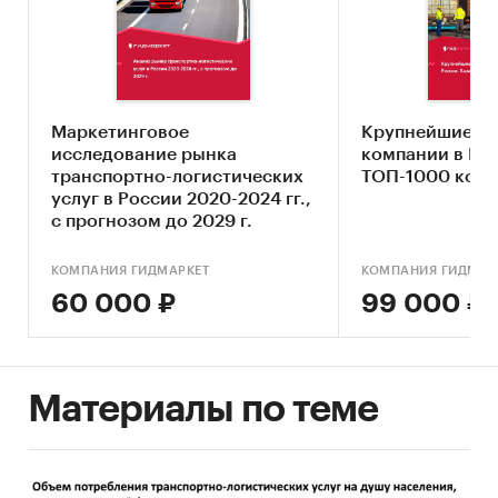
Анализ отраслевых показателей финансово-
экономической деятельности
Оценка факторов инвестиционной
привлекательности рынка логистических
услуг
Маркетинговое
Крупнейшие ло
исследование рынка
компании в Рос
Составление прогноза развития рынка до
транспортно-логистических
ТОП-1000 ком
2030 г.
услуг в России 2020-2024 гг.,
с прогнозом до 2029 г.
Основные блоки исследования:
Обзор российского рынка логистических
КОМПАНИЯ ГИДМАРКЕТ
КОМПАНИЯ ГИДМАР
услуг
60 000 ₽
99 000 ₽
Конкурентный анализ на рынке
логистических услуг в России
Анализ потребления
Материалы по теме
Оценка факторов инвестиционной
привлекательности рынка