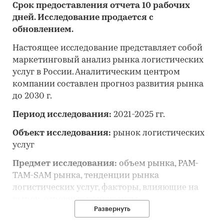
Срок предоставления отчета 10 рабочих
дней. Исследование продается с
обновлением.
Настоящее исследование представляет собой
маркетинговый анализ рынка логистических
услуг в России. Аналитическим центром
компании составлен прогноз развития рынка
до 2030 г.
Период исследования:
2021-2025 гг.
Объект исследования:
рынок логистических
услуг
Предмет исследования:
объем рынка, PAM-
TAM-SAM рынка, тенденции рынка
логистических услуг, факторы, влияющие на
рынок, основные конкуренты,
Развернуть
потребительские цены, отраслевые
финансово-экономические показатели, оценка