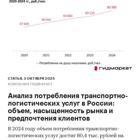
Прогноз развития рынка логистических
услуг до 2030 г.
Выводы по исследованию
Источники информации:
Базы данных государственных органов
статистики
Данные налоговой службы РФ
Официальные интернет-порталы правовой
информации
СТАТЬЯ, 3 ОКТЯБРЯ 2025
КОМПАНИЯ ГИДМАРКЕТ
Открытые источники (сайты, порталы)
Анализ потребления транспортно-
Отчетность эмитентов
логистических услуг в России:
объем, насыщенность рынка и
Сайты компаний
предпочтения клиентов
Архивы СМИ
В 2024 году объем потребления транспортно-
Региональные и федеральные СМИ
логистических услуг достиг 80,4 тыс. рублей на