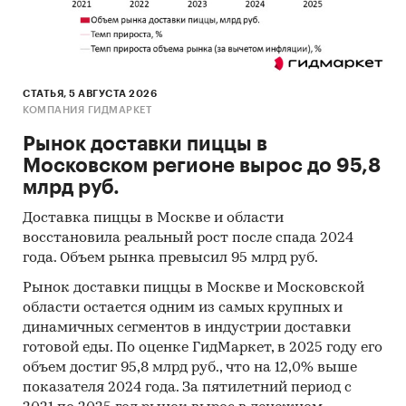
Архивы СМИ
Региональные и федеральные СМИ
Инсайдерские источники
СТАТЬЯ, 5 АВГУСТА 2026
Специализированные аналитические
КОМПАНИЯ ГИДМАРКЕТ
порталы
Рынок доставки пиццы в
Методы
Московском регионе вырос до 95,8
млрд руб.
Кабинетное исследование. Поиск и анализ
информации из различных источников,
Доставка пиццы в Москве и области
проведение расчетов. Статистика и
восстановила реальный рост после спада 2024
аналитика.
года. Объем рынка превысил 95 млрд руб.
Прогноз ГидМаркет. Современные
Рынок доставки пиццы в Москве и Московской
статистические методы прогнозирования с
области остается одним из самых крупных и
поправкой на мнение экспертов.
динамичных сегментов в индустрии доставки
готовой еды. По оценке ГидМаркет, в 2025 году его
Отчет отражает мнение авторов и не является
объем достиг 95,8 млрд руб., что на 12,0% выше
инвестиционной рекомендацией
показателя 2024 года. За пятилетний период с