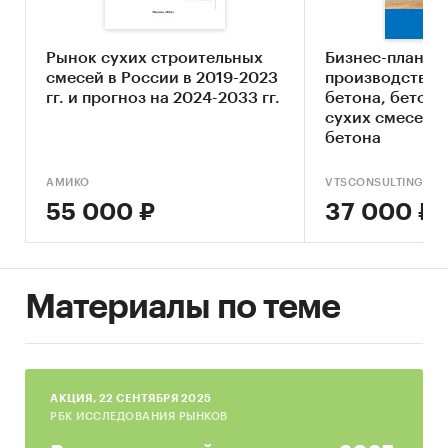
Определение стадии жизненного цикла
рынка
Рынок сухих строительных
Бизнес-план о
Оценка угроз со стороны основных товаров-
смесей в России в 2019-2023
производства 
заменителей
гг. и прогноз на 2024-2033 гг.
бетона, бетонн
Составление прогноза развития рынка до
сухих смесей и
бетона
2030 г.
Основные блоки исследования
АМИКО
VTSCONSULTING
55 000 ₽
37 000 ₽
Обзор рынка грунтовки в Москве и
Московской области
Конкурентный анализ на рынке грунтовки
Материалы по теме
в Москве и Московской области
Анализ производства грунтовки
Анализ потребления грунтовки
Прогноз объема рынка до 2030 г. в Москве и
AКЦИЯ, 22 СЕНТЯБРЯ 2025
РБК ИССЛЕДОВАНИЯ РЫНКОВ
Московской области