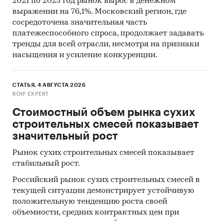
2021 по 2025 год рынок вырос в денежном
Категории:
Потребительские товары
/
...
/
выражении на 76,1%. Московский регион, где
Стройматериалы
/
Сухие смеси, грунтовка
сосредоточена значительная часть
Россия
/
Центральный федеральный округ
/
платежеспособного спроса, продолжает задавать
Москва
тренды для всей отрасли, несмотря на признаки
Россия
/
Центральный федеральный округ
/
насыщения и усиление конкуренции.
Московская область
СТАТЬЯ, 4 АВГУСТА 2026
ROIF EXPERT
Стоимостный объем рынка сухих
строительных смесей показывает
значительный рост
Рынок сухих строительных смесей показывает
стабильный рост.
Российский рынок сухих строительных смесей в
текущей ситуации демонстрирует устойчивую
положительную тенденцию роста своей
объемности, средних контрактных цен при