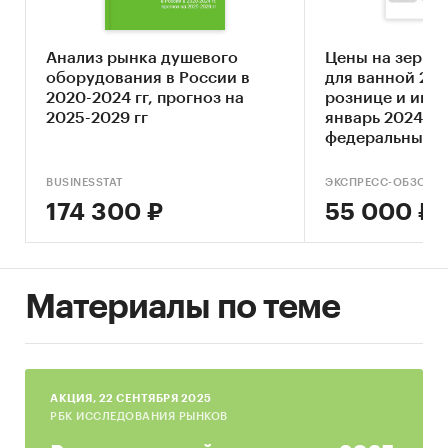
Определение стадии жизненного цикла
рынка
Анализ рынка душевого
Цены на зерка
Оценка угроз со стороны основных товаров-
оборудования в России в
для ванной 202
заменителей
2020-2024 гг, прогноз на
рознице и инф
2025-2029 гг
Составление прогноза развития рынка до
январь 2024. Р
федеральные о
2030 г.
регионы
Основные блоки исследования
BUSINESSTAT
ЭКСПРЕСС-ОБЗОР
174 300 ₽
55 000 ₽
Обзор рынка душевых кабин в Москве и
Московской области
Конкурентный анализ на рынке душевых
Материалы по теме
кабин в Москве и Московской области
Анализ производства душевых кабин
Анализ потребления душевых кабин
Прогноз объема рынка до 2030 г. в Москве и
AКЦИЯ, 22 СЕНТЯБРЯ 2025
РБК ИССЛЕДОВАНИЯ РЫНКОВ
Московской области