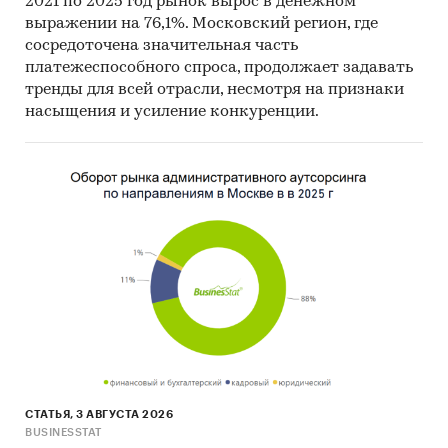
2021 по 2025 год рынок вырос в денежном
Категории:
Потребительские товары
/
...
/
выражении на 76,1%. Московский регион, где
Сантехника
/
Ванны и душевые кабины
сосредоточена значительная часть
Россия
/
Центральный федеральный округ
/
платежеспособного спроса, продолжает задавать
Москва
тренды для всей отрасли, несмотря на признаки
Россия
/
Центральный федеральный округ
/
насыщения и усиление конкуренции.
Московская область
СТАТЬЯ, 3 АВГУСТА 2026
BUSINESSTAT