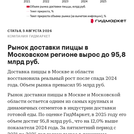
Архивы СМИ
Региональные и федеральные СМИ
Инсайдерские источники
СТАТЬЯ, 5 АВГУСТА 2026
Специализированные аналитические
КОМПАНИЯ ГИДМАРКЕТ
порталы
Рынок доставки пиццы в
Методы
Московском регионе вырос до 95,8
млрд руб.
Кабинетное исследование. Поиск и анализ
информации из различных источников,
Доставка пиццы в Москве и области
проведение расчетов. Статистика и
восстановила реальный рост после спада 2024
аналитика.
года. Объем рынка превысил 95 млрд руб.
Прогноз ГидМаркет. Современные
Рынок доставки пиццы в Москве и Московской
статистические методы прогнозирования с
области остается одним из самых крупных и
поправкой на мнение экспертов.
динамичных сегментов в индустрии доставки
готовой еды. По оценке ГидМаркет, в 2025 году его
Отчет отражает мнение авторов и не является
объем достиг 95,8 млрд руб., что на 12,0% выше
инвестиционной рекомендацией
показателя 2024 года. За пятилетний период с