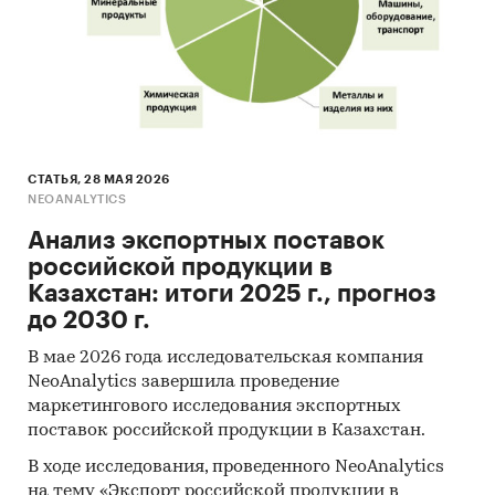
7650,3 млн. тенге.
На втором месте по объему продаж в
стоимостном выражении находится сегмент
«Витамины и БАДы». В 2016 г. объём данного
сегмента составил 16 813,6 млн. тенге. По
сравнению с 2015 г. он вырос на 2067,4 млн.
СТАТЬЯ, 28 МАЯ 2026
тенге. Еще одним крупным сегментом рынка
NEOANALYTICS
фармацевтической продукции в Казахстане в
Анализ экспортных поставок
2016 г. стал сегмент «Травы / народная
российской продукции в
медицина», его объем составил 10 683,5 млн.
Казахстан: итоги 2025 г., прогноз
тенге
до 2030 г.
Наибольший темп прироста рынка
В мае 2026 года исследовательская компания
фармацевтической продукции в стоимостном
NeoAnalytics завершила проведение
выражении в 2016 г. наблюдался в сегменте
маркетингового исследования экспортных
«Травы / народная медицина».
поставок российской продукции в Казахстан.
Темп прироста данного сегмента составил
В ходе исследования, проведенного NeoAnalytics
на тему «Экспорт российской продукции в
15,1%.