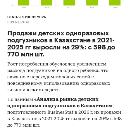
кабинетного исследования является
проанализировать ситуацию на рынке
СТАТЬЯ, 9 ИЮЛЯ 2026
фармацевтической продукции и получить
BUSINESSTAT
(рассчитать) показатели, характеризующие его
состояние в настоящее время и в будущем.
Продажи детских одноразовых
подгузников в Казахстане в 2021-
Метод анализа данных
2025 гг выросли на 29%: с 598 до
770 млн шт.
1. Базы данных Федеральной Таможенной
службы РФ, ФСГС РФ (Росстат).
Рост потребления обусловлен увеличением
расхода подгузников на одного ребенка, что
2. Материалы DataMonitor, EuroMonitor,
связано с переходом молодых семей к
Eurostat.
повседневному использованию одноразовых
3. Печатные и электронные деловые и
гигиенических средств.
специализированные издания, аналитические
По данным
«Анализа рынка детских
обзоры.
одноразовых подгузников в Казахстане»
,
подготовленного BusinesStat в 2026 г, их продажи
4. Ресурсы сети Интернет в России и мире.
в Казахстане в 2021-2025 гг выросли на 29%: с 598
5. Экспертные опросы.
до 770 млн шт.