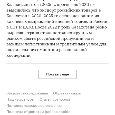
Казахстан: итоги 2025 г., прогноз до 2030 г.»,
Дистрибуция фармацевтической продукции в
выяснилось, что экспорт российских товаров в
Казахстане в основном осуществляется через
Казахстан в 2020–2025 гг. оставался одним из
внутримагазинную розницу. «Аптечные
ключевых направлений внешней торговли России
пункты» остаются наиболее важным каналом
в СНГ и ЕАЭС. После 2022 г. роль Казахстана резко
дистрибуции фармацевтической продукции в
выросла: страна стала не только крупным
Казахстане. В 2016 г. через данный канал было
рынком сбыта российской продукции, но и
реализовано 91,2% объема рынка в
важным логистическим и транзитным узлом для
стоимостном выражении.
параллельного импорта и региональной
кооперации.
Наиболее крупными производителями
фармацевтической продукции являются
компании GSK Consumer Healthcare и Санофи-
Показать еще
авентис Казахстан ТОО. Рыночная доля данных
компаний в стоимостном выражении в 2016 г.
составила 8,2% и 6,1% соответственно.
Заказать исследование
Обратная связь
Одним из наиболее крупных брендов в 2016 г.
Наши партнеры
Стать партнером
по объему продаж в Казахстане на рынке
Пользовательское соглашение
фармацевтической продукции стал Wellness by
Политика обработки файлов cookie