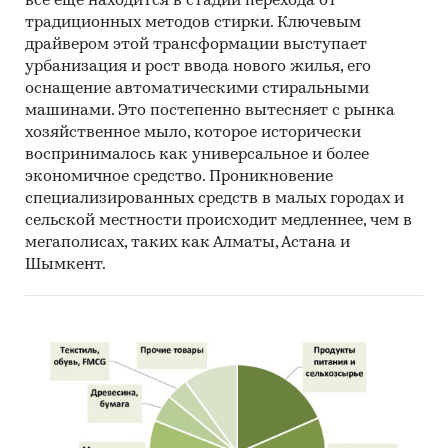
все еще находится в стадии перехода от
завершило исследование рынка
традиционных методов стирки. Ключевым
фармацевтической продукции в Казахстане.
драйвером этой трансформации выступает
урбанизация и рост ввода нового жилья, его
По расчетам Discovery Research Group, объем
оснащение автоматическими стиральными
рынка фармацевтической продукции в
машинами. Это постепенно вытесняет с рынка
Казахстане в 2016 г. составил 80 551,7 млн.
хозяйственное мыло, которое исторически
тенге. Темпы прироста объема рынка в 2016
воспринималось как универсальное и более
году в стоимостном выражении составили
экономичное средство. Проникновение
14,8%.
специализированных средств в малых городах и
сельской местности происходит медленнее, чем в
Рынок фармацевтической продукции состоит
мегаполисах, таких как Алматы, Астана и
из семи сегментов: «Безрецептурные
Шымкент.
лекарства», «Спортивное питание», «Витамины
и БАДы», «Продукция для контроля веса»,
«Травы / народная медицина», «Средства от
аллергии», «Педиатрические препараты».
Наиболее крупным сегментом рынка является
сегмент «Безрецептурные лекарства». Его
объем в 2016 г. составил 58 671,7 млн. тенге. По
сравнению с 2015 г. объем сегмента вырос на