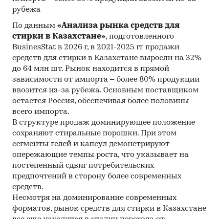
рубежа
14. Материалы Организации экономического
По данным
«Анализа рынка средств для
сотрудничества и развития (Organization for
стирки в Казахстане»
, подготовленного
Economic Cooperation and Development).
BusinesStat в 2026 г, в 2021-2025 гг продажи
15. Материалы International Trade Centre.
средств для стирки в Казахстане выросли на 32%
до 64 млн шт. Рынок находится в прямой
16. Материалы Index Mundi.
зависимости от импорта – более 80% продукции
ввозится из-за рубежа. Основным поставщиком
17. Результаты исследований DISCOVERY
остается Россия, обеспечивая более половины
Research Group.
всего импорта.
В структуре продаж доминирующее положение
Объем и структура выборки
сохраняют стиральные порошки. При этом
Процедура контент-анализа документов не
сегменты гелей и капсул демонстрируют
предполагает расчета объема выборочной
опережающие темпы роста, что указывает на
совокупности. Обработке и анализу подлежат
постепенный сдвиг потребительских
предпочтений в сторону более современных
все доступные исследователю документы.
средств.
Резюме:
Несмотря на доминирование современных
форматов, рынок средств для стирки в Казахстане
В сентябре 2017 г. DISCOVERY Research Group