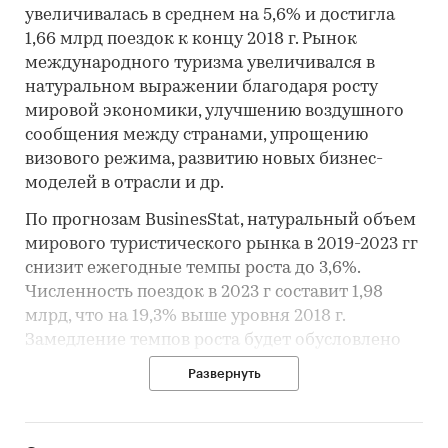
увеличивалась в среднем на 5,6% и достигла
1,66 млрд поездок к концу 2018 г. Рынок
международного туризма увеличивался в
натуральном выражении благодаря росту
мировой экономики, улучшению воздушного
сообщения между странами, упрощению
визового режима, развитию новых бизнес-
моделей в отрасли и др.
По прогнозам BusinesStat, натуральный объем
мирового туристического рынка в 2019-2023 гг
снизит ежегодные темпы роста до 3,6%.
Численность поездок в 2023 г составит 1,98
млрд, что на 19,3% выше уровня 2018 г.
Замедление темпов роста будет обусловлено
геополитической и торговой напряженностью
Развернуть
между странами, неопределенностью
относительно результата «брексита», в
результате чего часть инвесторов и