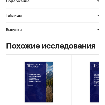
Содержание
потребителей отрасли займут позицию «ждать
и наблюдать».
Таблицы
Наибольшее число туристических поездок в
мире совершается во Францию и Испанию. В
2018 г во Францию было совершено 90,2 млн
Выпуски
поездок, в Испанию – 87,1 млн поездок. Европа
является основным международным центром
Похожие исследования
познавательного туризма. При этом
наблюдается ежегодное снижение доли
Европы в международном туризме из-за
старения туристического продукта ряда стран.
Более высокими темпами растет молодая
индустрия туризма Азиатско-Тихоокеанского
региона. Он привлекает туристов уникальной
природой и приятным климатом, а также
многочисленными памятниками архитектуры
и объектами культового назначения.
«Анализ мирового рынка туризма в 2014-