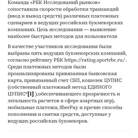
Команда «РБК Исследований рынков»
United Nations Statistics Division
сопоставила скорости обработки транзакций
(ввод и вывод средств) различных платежных
Organization for Economic Cooperation and
сценариев в ведущих российских букмекерских
Development
компаниях. Цель исследования — выявление
наиболее быстрых методов для пользователя
Eurostat
В качестве участников исследования были
The World Bank Group
выбраны пять ведущих букмекерских компаний,
Категории:
Потребительские
согласно рейтингу РБК https://rating.sportrbc.ru/.
услуги
/
HoReCa
/
Туризм
Среди платежных методов были
Россия
проанализированы привязанная банковская
карта, привязанный счет СБП, кошелек ЦУПИС
(собственный платежный метод ЕДИНОГО
ЦУПИС*
[1]
),обеспечивающего прозрачность и
легальность расчетов в сфере азартных игр),
мобильные платежи, SberPay и прочие способы
пополнения и снятия средств, доступные у
ведущих российских букмекеров.