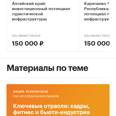
Алтайский край:
Карачаево-Чер
2018 гг, прогноз на 2019-2023 гг»
включает
инвестиционный потенциал
Республика: и
важнейшие данные, необходимые для
туристической
потенциал тур
понимания текущей конъюнктуры рынка
инфраструктуры
инфраструкту
международного туризма и оценки перспектив
его развития:
DELOMANT GROUP
DELOMANT GROUP
Общая оценка текущей экономической
150 000 ₽
150 000 ₽
ситуации в мире
Стоимостный объем туристического рынка
Численность туристов
Материалы по теме
Численность совершенных поездок
Цены поездок
Среднегодовые затраты на туризм
AКЦИЯ, 19 ИЮНЯ 2026
РБК ИССЛЕДОВАНИЯ РЫНКОВ
Ключевые туристические направления
Ключевые отрасли: кадры,
В обзоре приводятся следующие
фитнес и бьюти-индустрия
детализации: