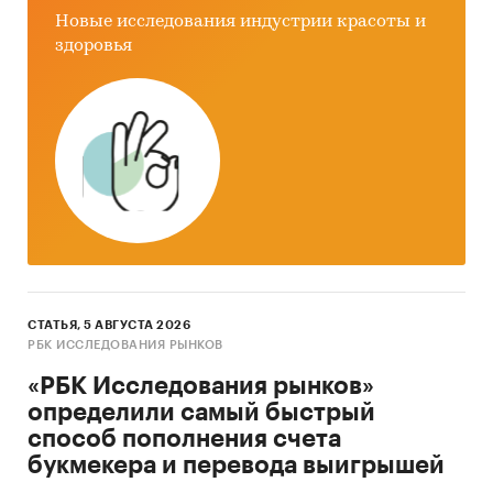
Новые исследования индустрии красоты и
Направления перемещения
: въездной
здоровья
туризм / выездной туризм
Ц
ели поездок:
отдых / деловые поездки /
оздоровительные, религиозные и прочие
поездки
Виды транспорта
: автомобильный /
воздушный / железнодорожный / водный
Отдельно в обзоре приведены расходы на
перевозки, товары и услуги для туристов.
Информация в обзоре детализирована по
СТАТЬЯ, 5 АВГУСТА 2026
РБК ИССЛЕДОВАНИЯ РЫНКОВ
странам мира. Обзор охватывает
международные туристические поездки.
«РБК Исследования рынков»
определили самый быстрый
При подготовке обзора использована
способ пополнения счета
официальная статистика:
букмекера и перевода выигрышей
World Tourism Organization