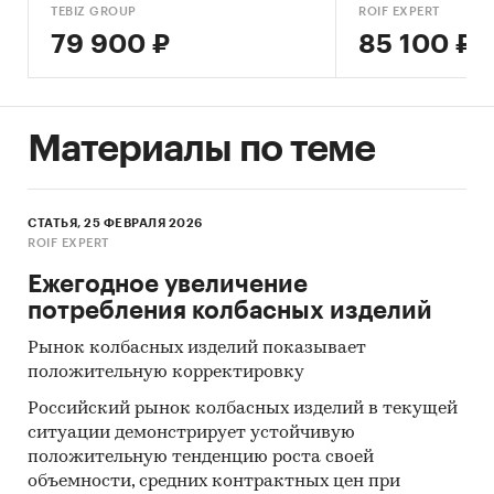
составил порядка
... тонн
TEBIZ GROUP
ROIF EXPERT
79 900 ₽
85 100 ₽
Категории:
Потребительские товары
/
...
/
Продукты питания
/
Колбаса, сосиски,
деликатесы
Промышленность
/
...
/
Продукты питания
/
Материалы по теме
Колбаса, сосиски, деликатесы
СТАТЬЯ, 25 ФЕВРАЛЯ 2026
ROIF EXPERT
Ежегодное увеличение
потребления колбасных изделий
Рынок колбасных изделий показывает
положительную корректировку
Российский рынок колбасных изделий в текущей
ситуации демонстрирует устойчивую
положительную тенденцию роста своей
объемности, средних контрактных цен при