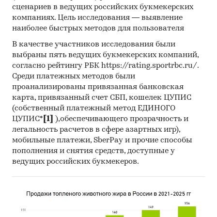
сценариев в ведущих российских букмекерских
Обзор содержит информацию за 12
компаниях. Цель исследования — выявление
календарных месяцев, заканчивая январем
наиболее быстрых методов для пользователя
2016 г
В качестве участников исследования были
выбраны пять ведущих букмекерских компаний,
согласно рейтингу РБК https://rating.sportrbc.ru/.
При подготовке обзора использована
Среди платежных методов были
статистическая информация из следующих
проанализированы привязанная банковская
источников:
карта, привязанный счет СБП, кошелек ЦУПИС
(собственный платежный метод ЕДИНОГО
Федеральная служба государственной
ЦУПИС*
[1]
),обеспечивающего прозрачность и
статистики РФ
легальность расчетов в сфере азартных игр),
мобильные платежи, SberPay и прочие способы
Федеральная таможенная служба РФ
пополнения и снятия средств, доступные у
Таможенный союз ЕврАзЭС
ведущих российских букмекеров.
Формат обзора:
текстовые документы PDF
или MS Word