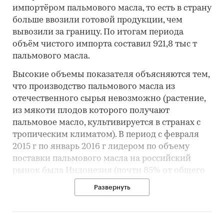
импортёром пальмового масла, то есть в страну
больше ввозили готовой продукции, чем
вывозили за границу. По итогам периода
объём чистого импорта составил 921,8 тыс т
пальмового масла.
Высокие объемы показателя объясняются тем,
что производство пальмового масла из
отечественного сырья невозможно (растение,
из мякоти плодов которого получают
пальмовое масло, культивируется в странах с
тропическим климатом). В период с февраля
2015 г по январь 2016 г лидером по объему
поставки пальмового масла на российский
рынок была Индонезия (почти 85% от общего
объема российского импорта). При этом цена
Развернуть
поставки продукции из этой страны была
минимальной за период – 0,7 долл за кг.
Максимальная же цена импорта пальмового