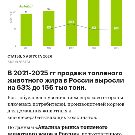
В дополнение к данному обзору BusinesStat
предлагает базы таможенных деклараций в
формате MS Excel, содержащие
дополнительную информацию: наименования
и характеристики товаров, регионы
отправления и условия поставки, ФИО,
должности и телефоны декларантов, виды
транспорта при доставке товаров до и после
СТАТЬЯ, 5 АВГУСТА 2026
BUSINESSTAT
границы и пр.
В 2021-2025 гг продажи топленого
Категории:
Промышленность
/
...
/
Пищевые
животного жира в России выросли
добавки
/
Растительные сливки
на 63% до 156 тыс тонн.
Россия
Рост обусловлен увеличением спроса со стороны
ключевых потребителей: производителей кормов
для домашних животных и
мясоперерабатывающих комбинатов.
По данным
«Анализа рынка топленого
животного жира в России»
, подготовленного