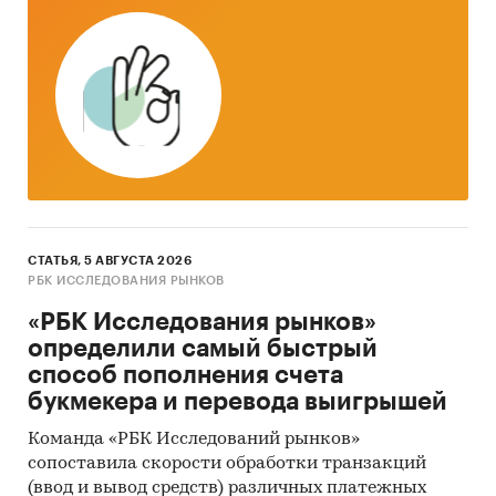
продукции (8 компаний) и иностранным
производителям импортируемой
продукции (51 компания)
По российским поставщикам
экспортируемой продукции (12 компаний) и
иностранным поставщикам импортной
продукции (69 компаний)
По зарубежным компаниям-получателям
российской продукции (13 компаний) и по
СТАТЬЯ, 5 АВГУСТА 2026
отечественным компаниям-получателям
РБК ИССЛЕДОВАНИЯ РЫНКОВ
импортной продукции (67 компаний)
«РБК Исследования рынков»
По торговым маркам: 51 торговая марка
определили самый быстрый
способ пополнения счета
По таможенным терминалам, в которые
букмекера и перевода выигрышей
предоставляется ГТД: все терминалы
Команда «РБК Исследований рынков»
сопоставила скорости обработки транзакций
Актуальность данных:
(ввод и вывод средств) различных платежных