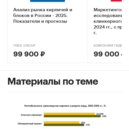
Возможность обновления: в течение 1
рабочего дня.
Анализ рынка кирпичей и
Маркетингово
блоков в России - 2025.
исследование 
Категории:
Потребительские товары
/
...
/
Показатели и прогнозы
клинкерного в 
Стройматериалы
/
Кирпич
2024 гг., с про
Промышленность
/
...
/
Стройматериалы
/
г.
Кирпич
Строительство и недвижимость
/
...
/
TEBIZ GROUP
КОМПАНИЯ ГИДМАР
Стройматериалы
/
Кирпич
99 900 ₽
99 000 ₽
Россия
/
Северо-Западный федеральный округ
Материалы по теме