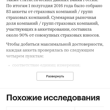
также статистических данных Банка России.
По итогам 1 полугодия 2016 года было собрано
83 анкеты от страховых компаний / групп
страховых компаний. Суммарная рыночная
доля компаний / групп страховых компаний,
участвующих в анкетировании, составила
около 90% от совокупных страховых взносов.
Чтобы добиться максимальной достоверности,
каждая анкета проверялась по следующим
четырем пунктам:
соответствие единиц измерения;
суммы строк в разбивке должны быть
Развернуть
меньше или равны итоговым значениям;
суммы разбивки отдельных строк также не
должны превышать итоговое значение;
Похожие исследования
суммарная величина взносов не должна