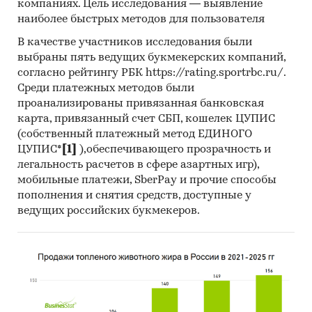
компаниях. Цель исследования — выявление
О компании:
наиболее быстрых методов для пользователя
Компания «Экспресс-Обзор» – с 2005 года на
В качестве участников исследования были
рынке готовых исследований. Исследования,
выбраны пять ведущих букмекерских компаний,
проведенные специалистами «Экспресс-
согласно рейтингу РБК https://rating.sportrbc.ru/.
Обзор», дают возможность в сжатом виде
Среди платежных методов были
проанализированы привязанная банковская
получить основную информацию и общее
карта, привязанный счет СБП, кошелек ЦУПИС
представление о ситуации на рынке.
(собственный платежный метод ЕДИНОГО
Полученные в ходе исследования оценки
ЦУПИС*
[1]
),обеспечивающего прозрачность и
независимы и объективны.
легальность расчетов в сфере азартных игр),
В портфеле компании более 2000 регулярно
мобильные платежи, SberPay и прочие способы
пополнения и снятия средств, доступные у
обновляемых исследований.
ведущих российских букмекеров.
Категории:
Потребительские товары
/
...
/
Продукты питания
/
Снеки
Промышленность
/
...
/
Продукты питания
/
Снеки
Россия