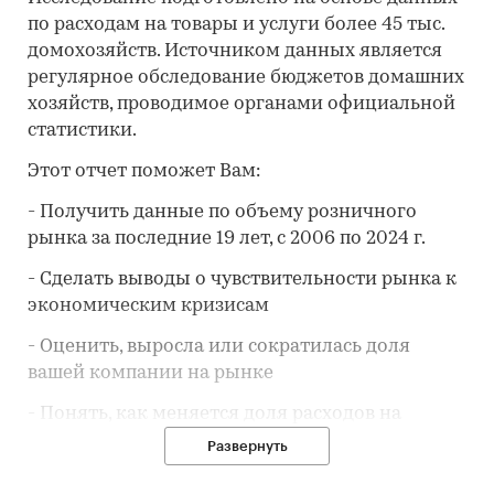
по расходам на товары и услуги более 45 тыс.
домохозяйств. Источником данных является
регулярное обследование бюджетов домашних
хозяйств, проводимое органами официальной
статистики.
Этот отчет поможет Вам:
- Получить данные по объему розничного
рынка за последние 19 лет, с 2006 по 2024 г.
- Сделать выводы о чувствительности рынка к
экономическим кризисам
- Оценить, выросла или сократилась доля
вашей компании на рынке
- Понять, как меняется доля расходов на
товар/услугу
в потребительской корзине
Развернуть
- Предположить, как будет развиваться