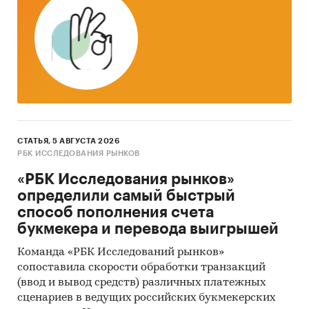
- Инфляции / индексу потребительских цен на
товар/услугу
или наиболее близкие товары/
услуги
- Объему розничных продаж услуг в
фактических и сопоставимых ценах
- Объему розничных продаж
продовольственных товаров в фактических и
сопоставимых ценах
СТАТЬЯ, 5 АВГУСТА 2026
РБК ИССЛЕДОВАНИЯ РЫНКОВ
- Объему розничных продаж
«РБК Исследования рынков»
непродовольственных товаров в фактических
определили самый быстрый
и сопоставимых ценах
способ пополнения счета
Изучаемая категория:
букмекера и перевода выигрышей
В категорию "сухари и сухарные изделия"
Команда «РБК Исследований рынков»
входят суммарно (без сегментации по видам):
сопоставила скорости обработки транзакций
сухари, хрустящие хлебцы, гренки, тосты и
(ввод и вывод средств) различных платежных
другие подобные изделия
сценариев в ведущих российских букмекерских