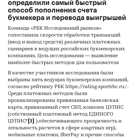
определили самый быстрый
`МЕТАЛЛООБРАБОТКА`, ООО `ДЕСЛА`, ООО
способ пополнения счета
`ЧЕЛЯБМЕТАЛЛСТРОЙ`
букмекера и перевода выигрышей
Выдержки из исследования:
Команда «РБК Исследований рынков»
- Российский рынок насосно-компрессорных
сопоставила скорости обработки транзакций
труб в последние годы показывает
(ввод и вывод средств) различных платежных
отрицательный тренд.
сценариев в ведущих российских букмекерских
- В структуре рынка насосно-компрессорных
компаниях. Цель исследования — выявление
труб в 2023 г. внутреннее производство
наиболее быстрых методов для пользователя
превышало объем импортных поставок в 82,8
В качестве участников исследования были
раз, а сальдо торгового баланса было
выбраны пять ведущих букмекерских компаний,
положительное и составляло 21,4 тыс.т.
согласно рейтингу РБК https://rating.sportrbc.ru/.
- Лидером по импортным поставкам в 2023 г.
Среди платежных методов были
является Китай (более 99%), ведущий
проанализированы привязанная банковская
поставщик насосно-компрессорных труб -
карта, привязанный счет СБП, кошелек ЦУПИС
JASON ENERGY TECHNOLOGIES CO., LTD
(собственный платежный метод ЕДИНОГО
ЦУПИС*
[1]
),обеспечивающего прозрачность и
- В импорте наибольшую долю занимает
легальность расчетов в сфере азартных игр),
сегмент high-priced с долей 43,4%, основные
мобильные платежи, SberPay и прочие способы
поставки сегмента из стран: Япония, Китай,