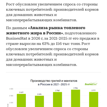
рассчитаны в тоннах, стоимостные - в
Рост обусловлен увеличением спроса со стороны
долларах и рублях
ключевых потребителей: производителей кормов
География исследования:
для домашних животных и
РФ, федеральные округа и регионы РФ, страны
мясоперерабатывающих комбинатов.
мира
По данным
«Анализа рынка топленого
животного жира в России»
, подготовленного
Категории:
Промышленность
/
...
/
Трубы и
BusinesStat в 2026 г, за 2021-2025 гг его продажи в
фитинги
/
Трубы НКТ
стране выросли на 63% до 156 тыс тонн. Рост
Россия
обусловлен увеличением спроса со стороны
Насосно-компрессорные трубы
ключевых потребителей: производителей кормов
для домашних животных и
мясоперерабатывающих комбинатов.