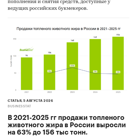
пополнения и снятия средств, доступные у
США.
ведущих российских букмекеров.
- Большую часть продукции российских
экспортеров покупает Азербайджан (более
42%), крупнейший покупатель - ОБЪЕДИНЕНИЕ
`АЗНЕФТЬ` ГОСУДАРСТВЕННОЙ НЕФТЯНОЙ
КОМПАНИИ АЗЕРБАЙДЖАНСКОЙ
РЕСПУБЛИКИ
Данные игроков ВЭД:
Также в исследовании представлена
информация об участниках ВЭД с объемами
поставок:
- Рейтинг крупнейших российских импортеров
и зарубежных поставщиков
СТАТЬЯ, 5 АВГУСТА 2026
- Рейтинг ведущих российских экспортеров и
BUSINESSTAT
зарубежных покупателей
В 2021-2025 гг продажи топленого
Единицы измерения:
животного жира в России выросли
Количественные показатели в отчете
на 63% до 156 тыс тонн.