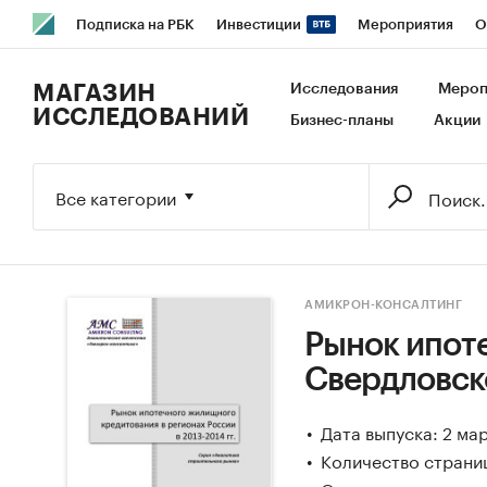
Подписка на РБК
Инвестиции
Мероприятия
О
РБК Образование
РБК Курсы
РБК Life
Тренды
В
МАГАЗИН
Исследования
Мероп
ИССЛЕДОВАНИЙ
Бизнес-планы
Акции
Исследования
Кредитные рейтинги
Франшизы
Га
Экономика
Бизнес
Технологии и медиа
Финансы
Все категории
АМИКРОН-КОНСАЛТИНГ
Рынок ипот
Свердловско
Дата выпуска: 2 ма
Количество страни