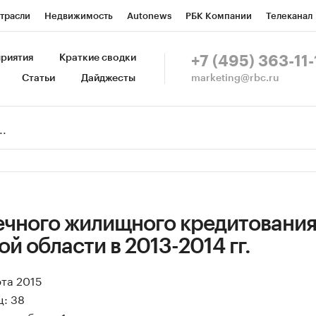
трасли
Недвижимость
Autonews
РБК Компании
Телеканал
изионеры
Национальные проекты
Город
Стиль
Крипто
Р
риятия
Краткие сводки
+7 (495) 363-11-
marketing@rbc.ru
Статьи
Дайджесты
зета
Спецпроекты СПб
Конференции СПб
Спецпроекты
Пр
Рынок наличной валюты
ечного жилищного кредитования
й области в 2013-2014 гг.
рта 2015
ц: 38