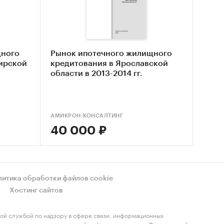
х.
икрон-
щного
Рынок ипотечного жилищного
ирской
кредитования в Ярославской
ентств,
области в 2013-2014 гг.
АМИКРОН-КОНСАЛТИНГ
40 000 ₽
литика обработки файлов cookie
Хостинг сайтов
ой службой по надзору в сфере связи, информационных
регистрации средства массовой информации выдано Федеральной