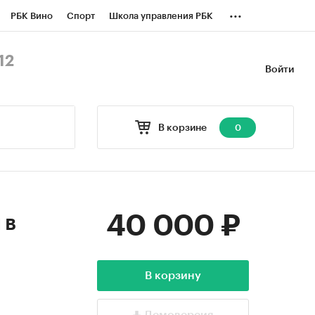
...
РБК Вино
Спорт
Школа управления РБК
БК Бизнес-среда
Дискуссионный клуб
12
Войти
оверка контрагентов
Политика
В корзине
0
40 000 ₽
 в
В корзину