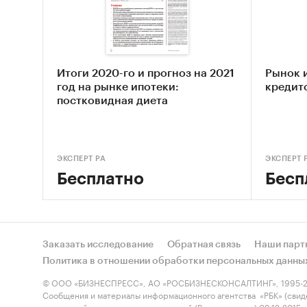
Формат
Информ
Итоги 2020-го и прогноз на 2021
Рынок 
консалт
год на рынке ипотеки:
кредит
министе
постковидная диета
собстве
Категори
ЭКСПЕРТ РА
ЭКСПЕРТ 
Россия
/
Бесплатно
Бесп
Заказать исследование
Обратная связь
Наши парт
Политика в отношении обработки персональных данны
© ООО «БИЗНЕСПРЕСС», АО «РОСБИЗНЕСКОНСАЛТИНГ», 1995-2
Сообщения и материалы информационного агентства «РБК» (свид
технологий и массовых коммуникаций (Роскомнадзор) 09.12.2015