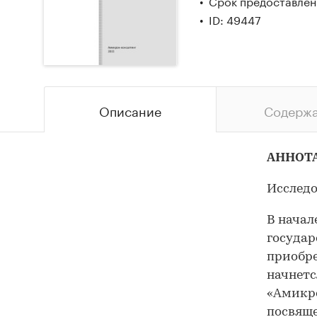
Срок предоставлени
ID: 49447
Описание
Содерж
АННОТ
Исследо
В начал
государ
приобре
начнетс
«Амикро
посвяще