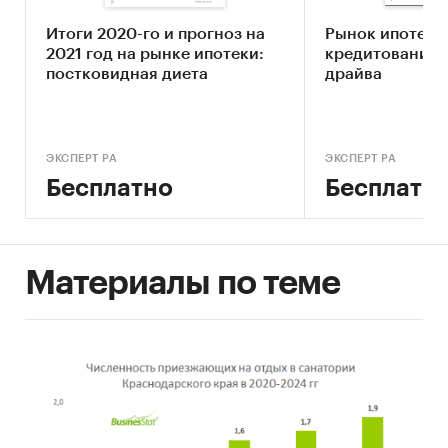
Информационная основа исследования
– база
данных «Амикрон-консалтинг», включающая в
Итоги 2020-го и прогноз на
Рынок ипотечн
себя данные статистики, министерств и
2021 год на рынке ипотеки:
кредитования:
ведомств, аналитических и рейтинговых
постковидная диета
драйва
агентств, собственные расчеты и оценки.
Категории:
Потребительские услуги
/
...
/
Кредиты
/
Ипотека
ЭКСПЕРТ РА
ЭКСПЕРТ РА
Россия
/
Южный федеральный округ
/
Бесплатно
Бесплатн
Краснодарский край
Материалы по теме