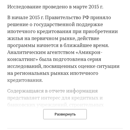
Исследование проведено в марте 2015 г.
В начале 2015 г. Правительство РФ приняло
решение о государственной поддержке
ипотечного кредитования при приобретении
жилья на первичном рынке, действие
программы начнется в ближайшее время.
Аналитическим агентством «Амикрон-
консалтинг» была подготовлена серия
исследований, посвященных оценке ситуации
на региональных рынках ипотечного
кредитования.
Содержащаяся в отчете информация
представляет интерес для кредитных и
банковских учреждений, строительных
компаний, девелоперов, государственных
Развернуть
органов.
В исследовании представлена информация о