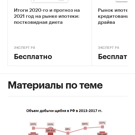
Информационная основа исследования
– база
данных «Амикрон-консалтинг», включающая в
Итоги 2020-го и прогноз на
Рынок ипотечн
себя данные статистики, министерств и
2021 год на рынке ипотеки:
кредитования:
ведомств, аналитических и рейтинговых
постковидная диета
драйва
агентств, собственные расчеты и оценки.
Категории:
Потребительские услуги
/
...
/
Кредиты
/
Ипотека
ЭКСПЕРТ РА
ЭКСПЕРТ РА
Россия
/
Центральный федеральный округ
/
Бесплатно
Бесплатн
Калужская область
Материалы по теме