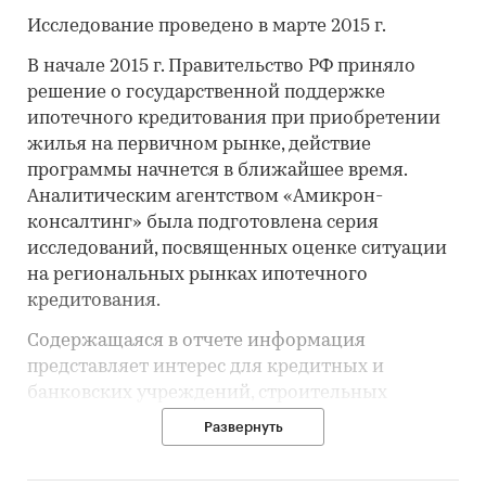
Исследование проведено в марте 2015 г.
В начале 2015 г. Правительство РФ приняло
решение о государственной поддержке
ипотечного кредитования при приобретении
жилья на первичном рынке, действие
программы начнется в ближайшее время.
Аналитическим агентством «Амикрон-
консалтинг» была подготовлена серия
исследований, посвященных оценке ситуации
на региональных рынках ипотечного
кредитования.
Содержащаяся в отчете информация
представляет интерес для кредитных и
банковских учреждений, строительных
компаний, девелоперов, государственных
Развернуть
органов.
В исследовании представлена информация о