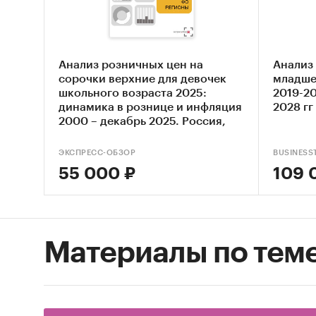
городс
Годова
Структ
Анализ розничных цен на
Анализ
сорочки верхние для девочек
младше
Раздел
школьного возраста 2025:
2019-20
городс
динамика в рознице и инфляция
2028 гг
2000 – декабрь 2025. Россия,
Анализ
федеральные округа, регионы
ЭКСПРЕСС-ОБЗОР
BUSINESS
55 000 ₽
109 
Анализ св
Годова
федера
Материалы по тем
Анализ
населе
Анализ
так и 