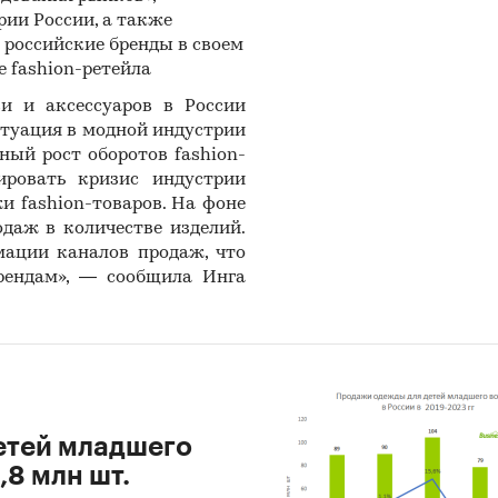
ии России, а также
 российские бренды в своем
 fashion-ретейла
и и аксессуаров в России
ситуация в модной индустрии
ьный рост оборотов
fashion-
ировать кризис индустрии
жи
fashion-товаров. На фоне
даж в количестве изделий.
мации каналов продаж, что
рендам», — сообщила Инга
етей младшего
,8 млн шт.