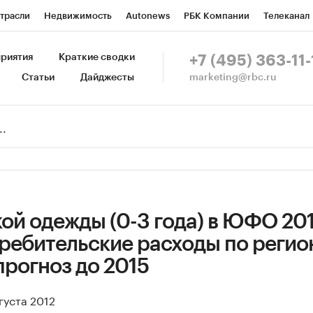
трасли
Недвижимость
Autonews
РБК Компании
Телеканал
изионеры
Национальные проекты
Город
Стиль
Крипто
Р
риятия
Краткие сводки
+7 (495) 363-11-
marketing@rbc.ru
Статьи
Дайджесты
зета
Спецпроекты СПб
Конференции СПб
Спецпроекты
Пр
Рынок наличной валюты
ой одежды (0-3 года) в ЮФО 201
требительские расходы по реги
прогноз до 2015
густа 2012