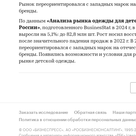
Рынок переориентировался с западных марок на
бренды.
По данным
«Анализа рынка одежды для дете
России»
, подготовленного BusinesStat в 2024 г, 
выросли на 5,1%: до 82,8 млн шт. Рост носил во
после значительного падения продаж в 2022 г. В 
переориентировался с западных марок на отече
бренды. Появились возможности и условия для 
рынке детской одежды.
Заказать исследование
Обратная связь
Наши парт
Политика в отношении обработки персональных данны
© ООО «БИЗНЕСПРЕСС», АО «РОСБИЗНЕСКОНСАЛТИНГ», 1995-2
Сообщения и материалы информационного агентства «РБК» (свид