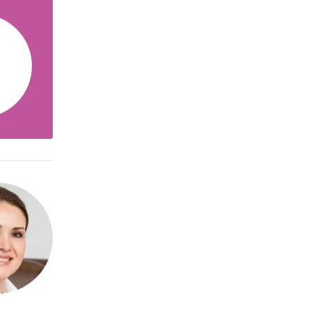
ыпуске
ор», дают
ние о
ктивны.