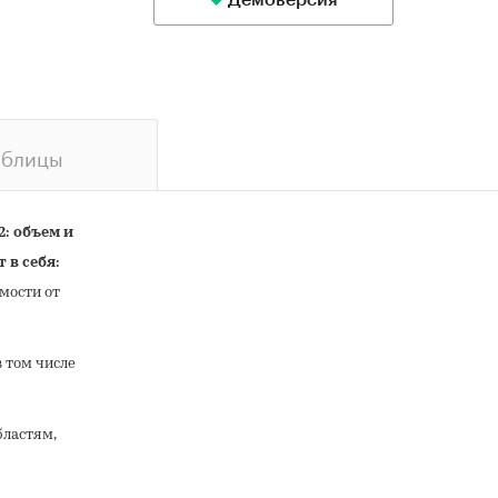
Демоверсия
аблицы
: объем и
 в себя:
мости от
в том числе
бластям,