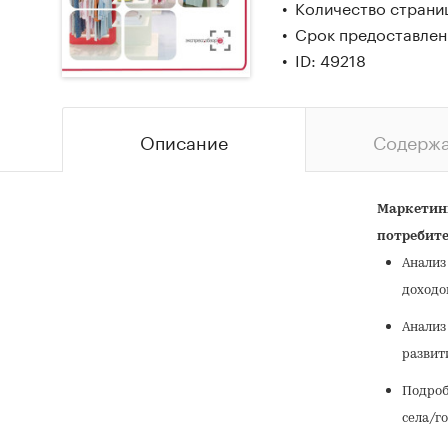
Количество страниц
Срок предоставлени
ID: 49218
Описание
Содерж
Маркетинг
потребите
Анализ
доходов
Анализ
развит
Подроб
села/г