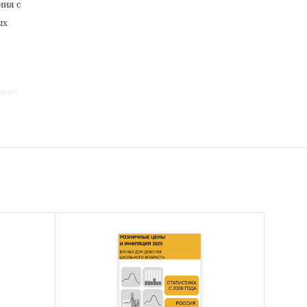
ния с
ых
ного
одежды:
а покупку
же в
 в разрезе