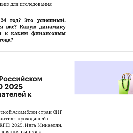
льно для исследования
ен богатый опыт аналитической и экспертной работы на рынках разл
24 год? Это успешный,
фики
ля вас? Какую динамику
но более 300 исследований, описывающих ситуацию практически в к
 и к каким финансовым
и
года?
ами «Экспресс-Обзор» стали более 800 компаний
и:
Потребительские товары
/
...
/
Одежда
/
Детская одежда
Южный федеральный округ
 Российском
D 2025
ателей к
тской Ассамблеи стран СНГ
вития», проходящей в
RFID 2025, Инга Микаелян,
дования рынков»,