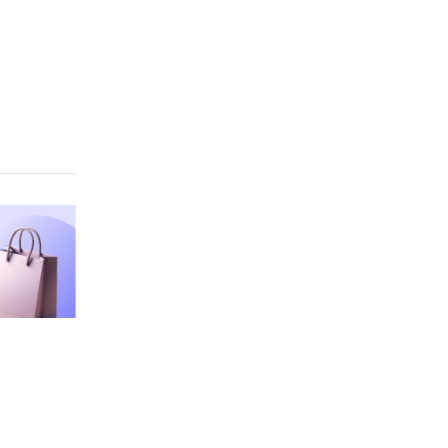
ичной
аждой