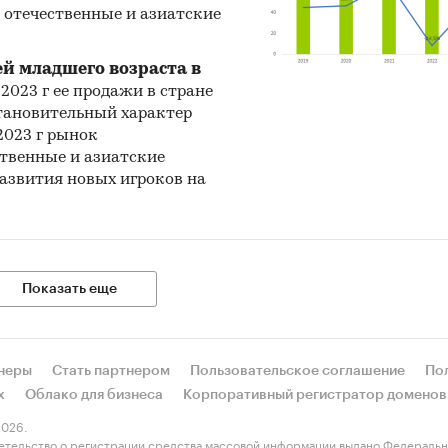
 отечественные и азиатские
й младшего возраста в
в 2023 г ее продажи в стране
сстановительный характер
2023 г рынок
ственные и азиатские
развития новых игроков на
Показать еще
неры
Стать партнером
Пользовательское соглашение
По
х
Облако для бизнеса
Корпоративный регистратор доменов
026.
етельство о регистрации средства массовой информации выдано Федеральн