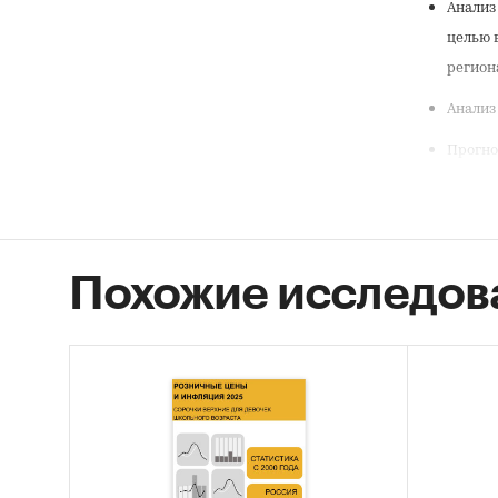
Анализ
целью 
регио
Анализ
Прогно
округа
В исследо
Объем рын
Похожие исследов
Годовая
детско
Объемы
Числен
разрез
Рождаем