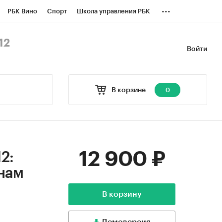
...
РБК Вино
Спорт
Школа управления РБК
БК Бизнес-среда
Дискуссионный клуб
12
Войти
оверка контрагентов
Политика
В корзине
0
12 900 ₽
2:
онам
В корзину