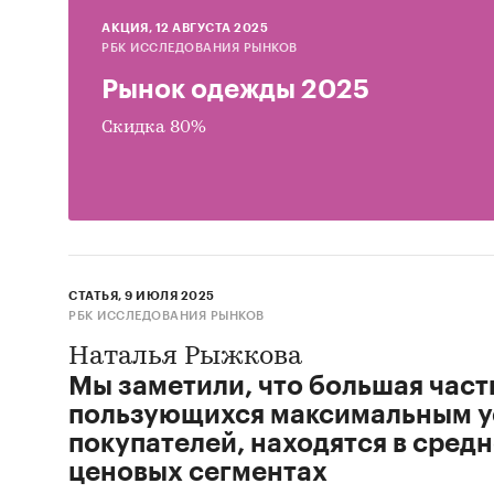
AКЦИЯ, 12 АВГУСТА 2025
Анализ се
РБК ИССЛЕДОВАНИЯ РЫНКОВ
Анализ
Рынок одежды 2025
Анализ
Скидка 80%
Прогноз р
Прогно
Прогно
О
компан
СТАТЬЯ, 9 ИЮЛЯ 2025
Компания «
РБК ИССЛЕДОВАНИЯ РЫНКОВ
готовых ис
Наталья Рыжкова
возможност
Мы заметили, что большая част
ситуации н
пользующихся максимальным у
покупателей, находятся в сред
ценовых сегментах
За 7 лет р