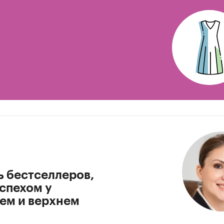
зонности
 сезонности доходов населения
 сезонности расходов на приобретение детской одежды
азвития рынка детской одежды
з развития рынка детской одежды до 2015 года
з структуры рынка детской одежды по федеральным округам
ии
Экспресс-Обзор» – первая компания, которая специализируется на в
следований. Исследования, проведенные специалистами «Экспресс-Обз
ь в сжатом виде получить основную информацию и общее представле
ь бестселлеров,
а рынке. Полученные в ходе исследования оценки независимы и объе
спехом у
нем и верхнем
аботы «Экспресс-Обзор»: