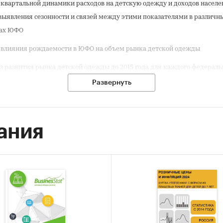
 квартальной динамики расходов на детскую одежду и доходов населе
выявления сезонности и связей между этими показателями в различн
нах ЮФО
 влияния рождаемости в ЮФО на объем рынка детской одежды
з развития рынка детской одежды до 2015 года для каждого федераль
Развернуть
вании проведен анализ следующих показателей рынка детской 
ка одежды для детей:
ания
 (2006-2011) и квартальная (1 кв. 2010-4 кв. 2011) динамика расходов н
й одежды по областям и федеральным округам
 расходов на детскую одежду городских и сельских жителей в рублях
ность населения (2011 год) по федеральным округам и областям, а так
е городского и сельского населения
ость (2011 г.) с выделением федеральных округов и областей, а так же