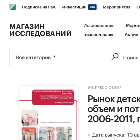
Подписка на РБК
Инвестиции
Мероприятия
О
РБК Образование
РБК Курсы
РБК Life
Тренды
В
МАГАЗИН
Исследования
Мероп
ИССЛЕДОВАНИЙ
Бизнес-планы
Акции
Исследования
Кредитные рейтинги
Франшизы
Га
Экономика
Бизнес
Технологии и медиа
Финансы
Все категории
ЭКСПРЕСС-ОБЗОР
Рынок детск
объем и по
2006-2011, 
Дата выпуска: 10 ав