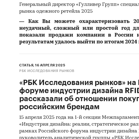
Генеральный директор «Гулливер Групп» специа
рынка одежного ретейла 2025
Накопл
―
Как Вы можете охарактеризовать 20
специ
неудачный, сложный или простой год д
Выпуще
показали продажи компании в России
отрасл
результатам удалось выйти по итогам 2024 
Клиент
СТАТЬЯ, 16 АПРЕЛЯ 2025
Категори
РБК ИССЛЕДОВАНИЯ РЫНКОВ
Россия
/
«РБК Исследования рынков» на
форуме индустрии дизайна RFI
рассказали об отношении покуп
российским брендам
15 апреля 2025 года на 1-й секции Межпарламен
«Индустрия дизайна: реалии, стратегическое раз
рамках Российского форума индустрии дизайна 
руководитель аналитической группы «РБК Иссле