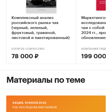
• российских и иностранных
производителей чая;
Комплексный анализ
Маркетингово
российского рынка чая
исследование 
• компаний-импортеров чёрного, зеленого
(черный, зеленый,
чая с собой в 
и фруктово-травяного чая;
фруктовый, травяной,
2024 гг., прогно
листовой и пакетированный)
обновлением)
• представителей розничной торговли;
2020-2024 гг. + Анализ
продаж через маркетплейсы.
EVENTUS CONSULTING
КОМПАНИЯ ГИДМАР
• маркетологов-аналитиков;
Прогноз до 2030 г.
78 000 ₽
199 000 ₽
• директоров и менеджеров по маркетингу,
директоров и менеджеров по продажам
компаний, работающих в сфере пищевой
промышленности и продовольственных
Материалы по теме
товаров.
Исследование проведено в декабре 2019 года.
AКЦИЯ, 19 ИЮНЯ 2026
РБК ИССЛЕДОВАНИЯ РЫНКОВ
Объем отчета – 68 стр.