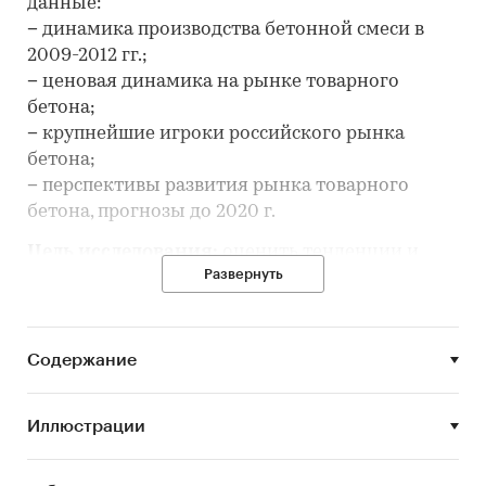
данные:
− динамика производства бетонной смеси в
2009-2012 гг.;
− ценовая динамика на рынке товарного
бетона;
− крупнейшие игроки российского рынка
бетона;
− перспективы развития рынка товарного
бетона, прогнозы до 2020 г.
Цель исследования:
оценить тенденции и
Развернуть
представить прогнозы развития рынка
товарного бетона в России.
Объем и структура отчета.
Аналитическая
записка состоит из 4 разделов общим объемом
Содержание
27 страниц; иллюстрирована 4 диаграммами; 11
таблицами.
Иллюстрации
Категории:
Потребительские товары
/
...
/
Стройматериалы
/
Бетон