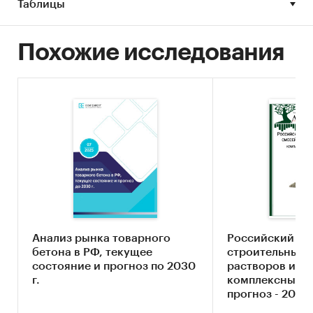
Таблицы
Промышленность
/
...
/
Стройматериалы
/
Бетон
Строительство и недвижимость
/
...
/
Похожие исследования
Стройматериалы
/
Бетон
Россия
Анализ рынка товарного
Российский ры
бетона в РФ, текущее
строительных 
состояние и прогноз по 2030
растворов и бе
г.
комплексный а
прогноз - 2024