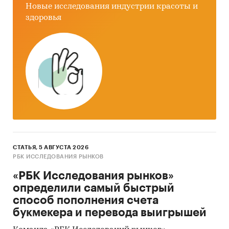
Новые исследования индустрии красоты и
4. Результаты готовых исследований
здоровья
5. Материалы отраслевых учреждений
6. Материалы участников рынка
7. Базы данныхABARUS MR.
Категории:
Потребительские товары
/
...
/
Стройматериалы
/
Стекловата
Промышленность
/
...
/
Стройматериалы
/
Стекловата
СТАТЬЯ, 5 АВГУСТА 2026
Строительство и недвижимость
/
...
/
РБК ИССЛЕДОВАНИЯ РЫНКОВ
Стройматериалы
/
Стекловата
«РБК Исследования рынков»
Россия
определили самый быстрый
способ пополнения счета
букмекера и перевода выигрышей