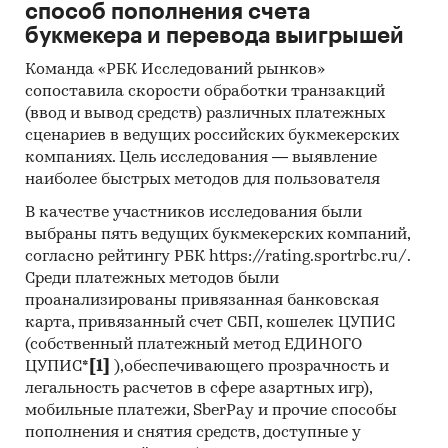
способ пополнения счета
Категории:
Потребительские услуги
/
букмекера и перевода выигрышей
Коллективные закупки
Команда «РБК Исследований рынков»
Россия
сопоставила скорости обработки транзакций
(ввод и вывод средств) различных платежных
сценариев в ведущих российских букмекерских
компаниях. Цель исследования — выявление
наиболее быстрых методов для пользователя
В качестве участников исследования были
выбраны пять ведущих букмекерских компаний,
согласно рейтингу РБК https://rating.sportrbc.ru/.
Среди платежных методов были
проанализированы привязанная банковская
карта, привязанный счет СБП, кошелек ЦУПИС
(собственный платежный метод ЕДИНОГО
ЦУПИС*
[1]
),обеспечивающего прозрачность и
легальность расчетов в сфере азартных игр),
мобильные платежи, SberPay и прочие способы
пополнения и снятия средств, доступные у