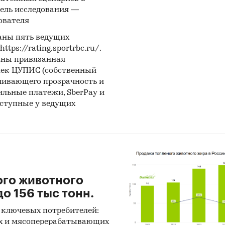
ель исследования —
ователя
аны пять ведущих
ps://rating.sportrbc.ru/.
аны привязанная
лек ЦУПИС (собственный
чивающего прозрачность и
бильные платежи, SberPay и
оступные у ведущих
ого животного
о 156 тыс тонн.
 ключевых потребителей:
х и мясоперерабатывающих