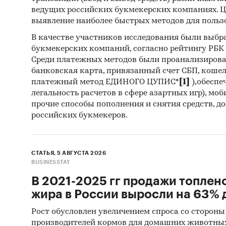
ведущих российских букмекерских компаниях. Ц
выявление наиболее быстрых методов для польз
В качестве участников исследования были выбр
букмекерских компаний, согласно рейтингу РБК htt
Среди платежных методов были проанализиров
банковская карта, привязанный счет СБП, коше
платежный метод ЕДИНОГО ЦУПИС*
[1]
),обеспе
легальность расчетов в сфере азартных игр), мо
прочие способы пополнения и снятия средств, д
российских букмекеров.
СТАТЬЯ, 5 АВГУСТА 2026
BUSINESSTAT
В 2021-2025 гг продажи топлен
жира в России выросли на 63% д
Рост обусловлен увеличением спроса со стороны
производителей кормов для домашних животны