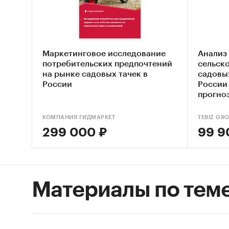
косилок
выражен
произво
Маркетинговое исследование
Анализ
потребительских предпочтений
сельск
на рынке садовых тачек в
садовы
Согласн
России
России 
суммиро
прогно
сегмент
2015 го
КОМПАНИЯ ГИДМАРКЕТ
TEBIZ GR
сравнен
299 000 ₽
99 9
В 2015 
Материалы по тем
состави