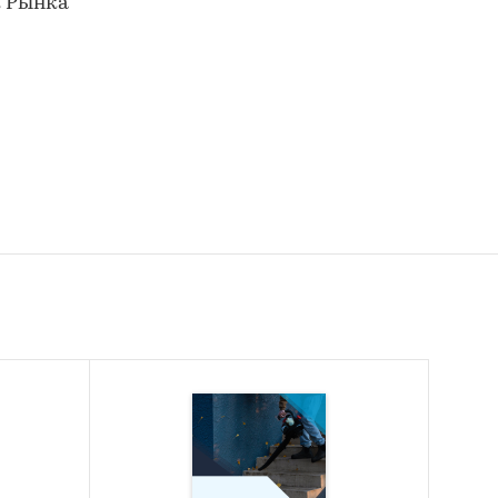
к Рынка
ковых,
 и
авил …%
зводство