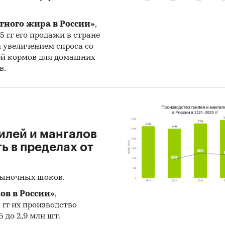
тного жира в России»
,
25 гг его продажи в стране
н увеличением спроса со
ей кормов для домашних
в.
илей и мангалов
 в пределах от
рыночных шоков.
ов в России»
,
5 гг их производство
 до 2,9 млн шт.