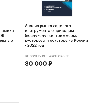
а
Анализ рынка садового
инамика
инструмента с приводом
09 –
(воздуходувки, триммеры,
альные
кусторезы и секаторы) в России
по
- 2022 год
ся, в
ниже по
DISCOVERY RESEARCH GROUP
80 000 ₽
ражении
.