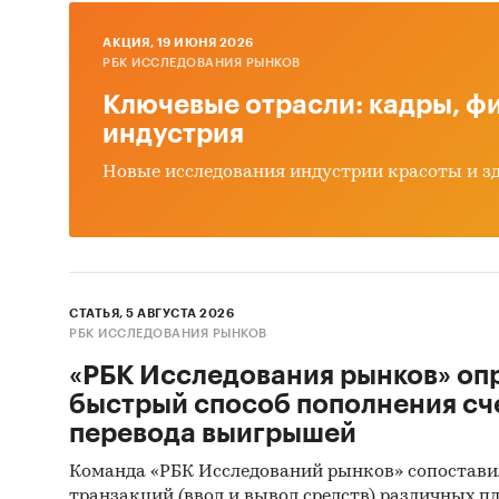
Объем 
значите
AКЦИЯ, 19 ИЮНЯ 2026
составл
РБК ИССЛЕДОВАНИЯ РЫНКОВ
…%.
Ключевые отрасли: кадры, фи
индустрия
Категори
Новые исследования индустрии красоты и з
Россия
СТАТЬЯ, 5 АВГУСТА 2026
РБК ИССЛЕДОВАНИЯ РЫНКОВ
«РБК Исследования рынков» оп
быстрый способ пополнения сч
перевода выигрышей
Команда «РБК Исследований рынков» сопостави
транзакций (ввод и вывод средств) различных п