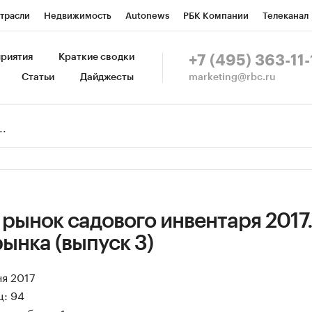
трасли
Недвижимость
Autonews
РБК Компании
Телеканал
изионеры
Национальные проекты
Город
Стиль
Крипто
Р
риятия
Краткие сводки
+7 (495) 363-11-
marketing@rbc.ru
Статьи
Дайджесты
зета
Спецпроекты СПб
Конференции СПб
Спецпроекты
Пр
Рынок наличной валюты
рынок садового инвентаря 2017
ынка (выпуск 3)
ня 2017
ц: 94