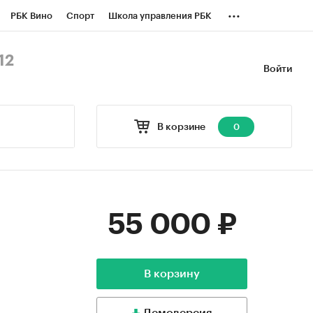
...
РБК Вино
Спорт
Школа управления РБК
БК Бизнес-среда
Дискуссионный клуб
12
Войти
оверка контрагентов
Политика
В корзине
0
55 000 ₽
.
В корзину