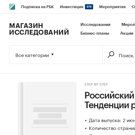
Подписка на РБК
Инвестиции
Мероприятия
О
РБК Образование
РБК Курсы
РБК Life
Тренды
В
МАГАЗИН
Исследования
Мероп
ИССЛЕДОВАНИЙ
Бизнес-планы
Акции
Исследования
Кредитные рейтинги
Франшизы
Га
Экономика
Бизнес
Технологии и медиа
Финансы
Все категории
STEP BY STEP
Российский 
Тенденции р
Дата выпуска: 2 ию
Количество страни