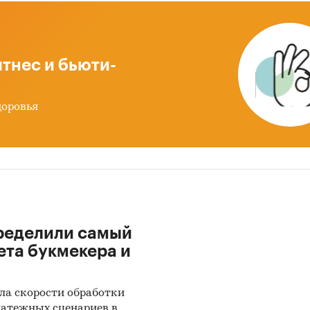
импорта в натуральном и стоимостном выражени
льно превышает экспорт. Доля импорта в общем о
яет в натуральном выражении почти …%, а в дене
тнес и бьюти-
и:
Потребительские товары
/
Товары для сада
/
Садовый инв
доровья
ределили самый
ета букмекера и
ла скорости обработки
латежных сценариев в