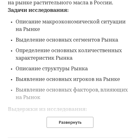
на рынке растительного масла в России.
Задачи исследования:
Описание макроэкономической ситуации
на Рынке
Выделение основных сегментов Рынка
Определение основных количественных
характеристик Рынка
Описание структуры Рынка
Выявление основных игроков на Рынке
Выявление основных факторов, влияющих
на Рынок
Выдержки из исследования:
Потребление растительных масел на мировом
Развернуть
рынке увеличилось за последние 5 лет на ....
тонн, или на ....%. При этом потребление