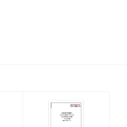
ски во
этому
сти, а
н:
одукции,
етом