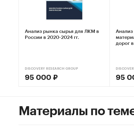
По дан
оценива
В общем
Анализ рынка сырья для ЛКМ в
Анализ
России 
России в 2020-2024 гг.
матери
дорог в
По данн
материа
2008 го
DISCOVERY RESEARCH GROUP
DISCOVER
спад на
95 000 ₽
95 0
произво
предшес
по осно
%.
Материалы по тем
По данн
Таможен
тыс. то