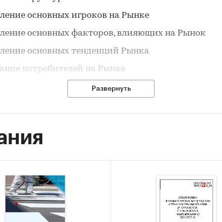
ление основных игроков на Рынке
ление основных факторов, влияющих на Рынок
ление основных тенденций Рынка
ание потребителей на Рынке
ки из исследования:
Развернуть
асочные материалы (ЛКМ) применяются практиче
раслях промышленности, в строительстве, быту, по
ания
ие производства ЛКМ может считаться одним из
оров состояния различных отраслей промышленно
ровня жизни населения. Ассортимент ЛКМ огроме
в России производится около … наименований пр
о создаются новые материалы, соответствующие
нным требованиям качества, разработанные с уч
тных условий применения…