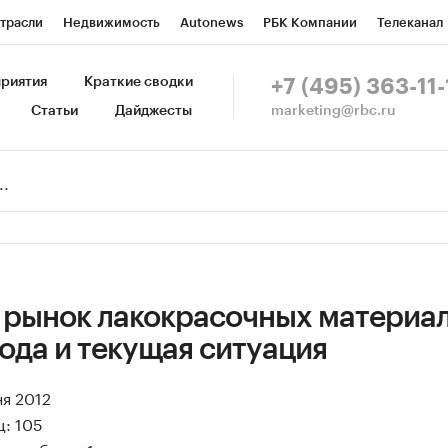
трасли
Недвижимость
Autonews
РБК Компании
Телеканал
изионеры
Национальные проекты
Город
Стиль
Крипто
Р
риятия
Краткие сводки
+7 (495) 363-11-
marketing@rbc.ru
Статьи
Дайджесты
зета
Спецпроекты СПб
Конференции СПб
Спецпроекты
Пр
Рынок наличной валюты
 рынок лакокрасочных материал
года и текущая ситуация
ня 2012
ц: 105