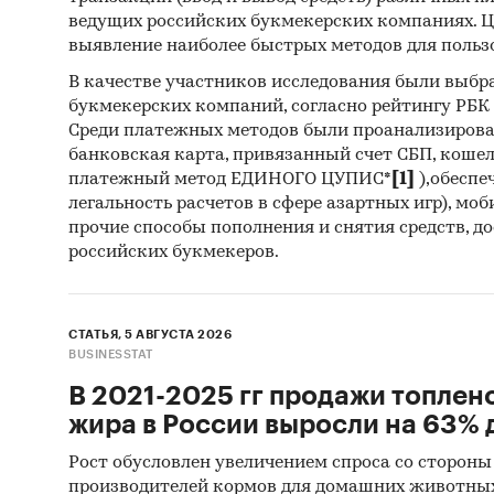
ведущих российских букмекерских компаниях. Ц
выявление наиболее быстрых методов для польз
В качестве участников исследования были выбр
букмекерских компаний, согласно рейтингу РБК htt
Среди платежных методов были проанализиров
банковская карта, привязанный счет СБП, коше
платежный метод ЕДИНОГО ЦУПИС*
[1]
),обеспе
легальность расчетов в сфере азартных игр), мо
прочие способы пополнения и снятия средств, д
российских букмекеров.
СТАТЬЯ, 5 АВГУСТА 2026
BUSINESSTAT
В 2021-2025 гг продажи топлен
жира в России выросли на 63% д
Рост обусловлен увеличением спроса со стороны
производителей кормов для домашних животны