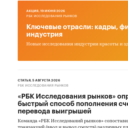
По прог
AКЦИЯ, 19 ИЮНЯ 2026
РБК ИССЛЕДОВАНИЯ РЫНКОВ
роста р
Ключевые отрасли: кадры, фи
индустрия
Категори
Лакокрас
Новые исследования индустрии красоты и з
Строител
Россия
СТАТЬЯ, 5 АВГУСТА 2026
РБК ИССЛЕДОВАНИЯ РЫНКОВ
«РБК Исследования рынков» оп
быстрый способ пополнения сч
перевода выигрышей
Команда «РБК Исследований рынков» сопостави
транзакций (ввод и вывод средств) различных п