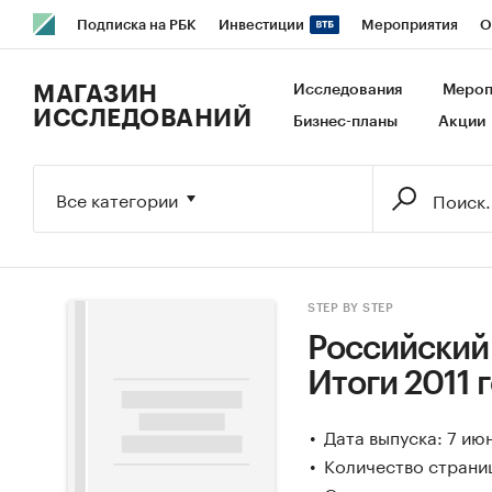
Подписка на РБК
Инвестиции
Мероприятия
О
РБК Образование
РБК Курсы
РБК Life
Тренды
В
МАГАЗИН
Исследования
Мероп
ИССЛЕДОВАНИЙ
Бизнес-планы
Акции
Исследования
Кредитные рейтинги
Франшизы
Га
Экономика
Бизнес
Технологии и медиа
Финансы
Все категории
STEP BY STEP
Российский
Итоги 2011 
Дата выпуска: 7 ию
Количество страни