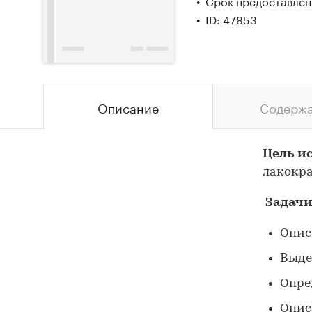
Срок предоставлени
ID: 47853
Описание
Содерж
Цель и
лакокра
Задачи
Опис
Выде
Опре
Опис