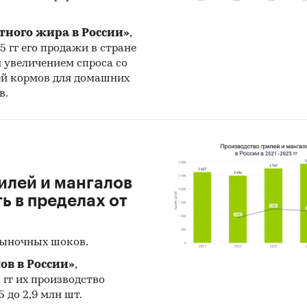
тного жира в России»
,
25 гг его продажи в стране
н увеличением спроса со
ей кормов для домашних
в.
илей и мангалов
 в пределах от
рыночных шоков.
ов в России»
,
5 гг их производство
 до 2,9 млн шт.