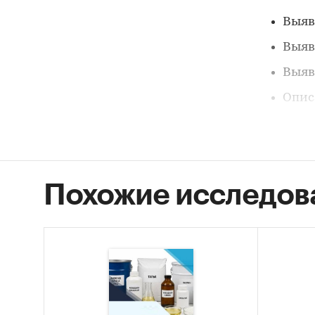
Выяв
Выяв
Выяв
Опис
Выдерж
Лакокр
всех от
Похожие исследов
состоян
индикат
также у
только 
ежегодн
совреме
конкре