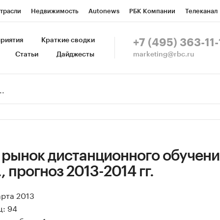
трасли
Недвижимость
Autonews
РБК Компании
Телеканал
изионеры
Национальные проекты
Город
Стиль
Крипто
Р
риятия
Краткие сводки
+7 (495) 363-11-
marketing@rbc.ru
Статьи
Дайджесты
зета
Спецпроекты СПб
Конференции СПб
Спецпроекты
Пр
Рынок наличной валюты
 рынок дистанционного обучени
., прогноз 2013-2014 гг.
арта 2013
ц: 94