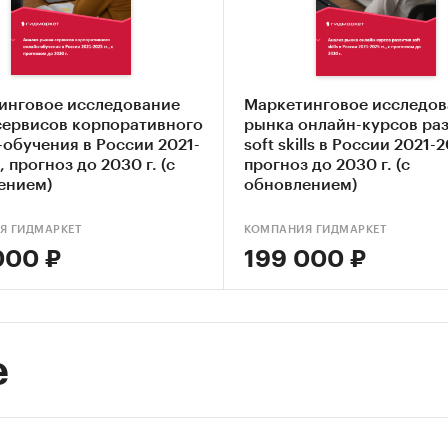
исследование предназначено для ряда специалист
образования:
кетологи
инговое исследование
Маркетинговое исследов
сервисов корпоративного
рынка онлайн-курсов ра
итики-маркетологи
обучения в России 2021-
soft skills в России 2021-2
, прогноз до 2030 г. (с
прогноз до 2030 г. (с
иалисты по проведнию маркетинговых исследо
ением)
обновлением)
еджеры по продажам
Я ГИДМАРКЕТ
КОМПАНИЯ ГИДМАРКЕТ
000 ₽
199 000 ₽
ктора по маркетингу
ерческие директора
е
вание проведено в январе-феврале 2013 года.
тчета – 94 стр.