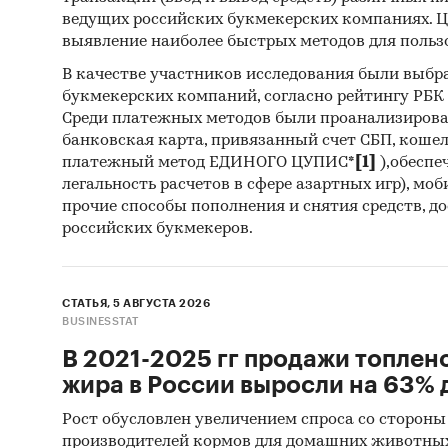
ведущих российских букмекерских компаниях. Ц
выявление наиболее быстрых методов для польз
В качестве участников исследования были выбр
букмекерских компаний, согласно рейтингу РБК htt
Среди платежных методов были проанализиров
банковская карта, привязанный счет СБП, коше
платежный метод ЕДИНОГО ЦУПИС*
[1]
),обеспе
легальность расчетов в сфере азартных игр), мо
прочие способы пополнения и снятия средств, д
российских букмекеров.
СТАТЬЯ, 5 АВГУСТА 2026
BUSINESSTAT
В 2021-2025 гг продажи топлен
жира в России выросли на 63% д
Рост обусловлен увеличением спроса со стороны
производителей кормов для домашних животны