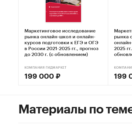
Данное 
сфе-ре 
• Мар
Маркетинговое исследование
Маркет
рынка онлайн-школ и онлайн-
рынка 
• Анал
курсов подготовки к ЕГЭ и ОГЭ
онлайн-
в России 2021-2025 гг., прогноз
2025 гг.
• Спец
до 2030 г. (с обновлением)
обновл
• Мен
КОМПАНИЯ ГИДМАРКЕТ
КОМПАНИ
199 000 ₽
199 
• Дире
• Комм
Материалы по тем
Исследо
Объем о