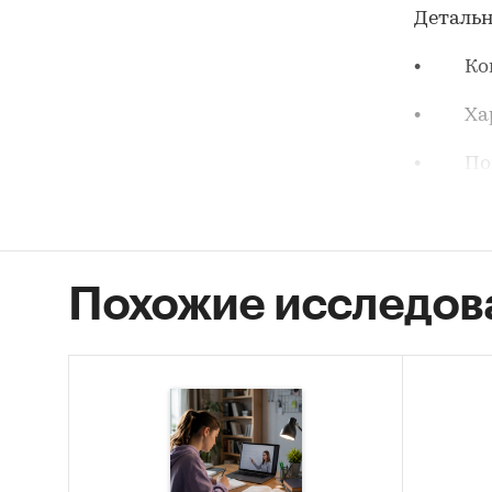
Детальн
• Конъ
• Хара
• Пока
структу
• Анал
чения
Похожие исследов
• Проф
дистанц
• Тенд
обучени