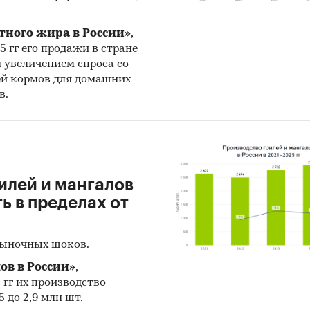
тного жира в России»
,
25 гг его продажи в стране
н увеличением спроса со
ей кормов для домашних
в.
илей и мангалов
 в пределах от
рыночных шоков.
ов в России»
,
5 гг их производство
 до 2,9 млн шт.