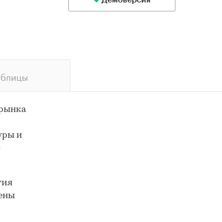
Демоверсия
аблицы
 рынка
уры и
о
тия
оены