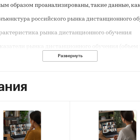
ым образом проанализированы, такие данные, как
юнктура российского рынка дистанционного об
ктеристика рынка дистанционного обучения
затели рынка дистанционного обучения (объем 
ра рынка)
Развернуть
из спроса и предложения на рынке дистанционно
ания
или ведущих компаний осуществляющих
ионное обучение на российском рынке
енции и перспективы развития рынка дистанци
я в РФ