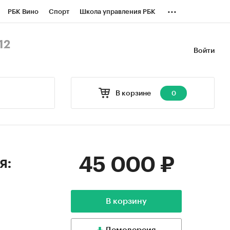
...
РБК Вино
Спорт
Школа управления РБК
БК Бизнес-среда
Дискуссионный клуб
12
Войти
оверка контрагентов
Политика
В корзине
0
45 000 ₽
я:
В корзину