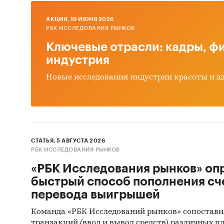
AКЦИЯ, 19 ИЮНЯ 2026
Отчет с
РБК ИССЛЕДОВАНИЯ РЫНКОВ
Язык от
Ключевые отрасли: кадры, фи
индустрия
Новые исследования индустрии красоты и з
Аналити
собстве
Категори
Услуги дл
СТАТЬЯ, 5 АВГУСТА 2026
Россия
РБК ИССЛЕДОВАНИЯ РЫНКОВ
«РБК Исследования рынков» оп
быстрый способ пополнения сч
перевода выигрышей
Команда «РБК Исследований рынков» сопостави
транзакций (ввод и вывод средств) различных п