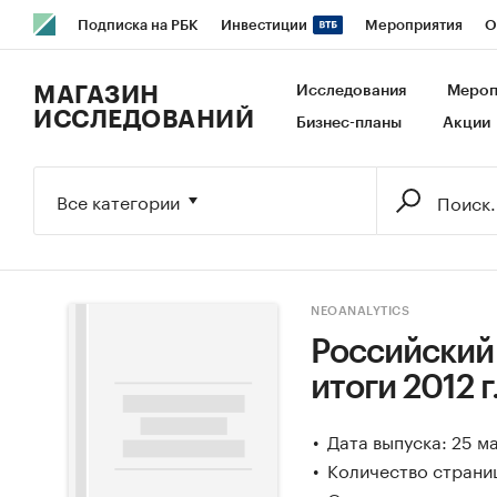
Подписка на РБК
Инвестиции
Мероприятия
О
РБК Образование
РБК Курсы
РБК Life
Тренды
В
МАГАЗИН
Исследования
Мероп
ИССЛЕДОВАНИЙ
Бизнес-планы
Акции
Исследования
Кредитные рейтинги
Франшизы
Га
Экономика
Бизнес
Технологии и медиа
Финансы
Все категории
NEOANALYTICS
Российский
итоги 2012 г
Дата выпуска: 25 м
Количество страни