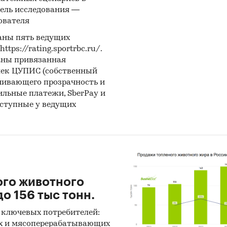
ель исследования —
ователя
аны пять ведущих
ps://rating.sportrbc.ru/.
аны привязанная
лек ЦУПИС (собственный
чивающего прозрачность и
бильные платежи, SberPay и
оступные у ведущих
ого животного
о 156 тыс тонн.
 ключевых потребителей:
х и мясоперерабатывающих