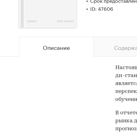
Срок предоставлени
ID: 47606
Описание
Содерж
Настоящ
ди-стан
являетс
перспек
обучени
В отчет
рынка д
прогнозы