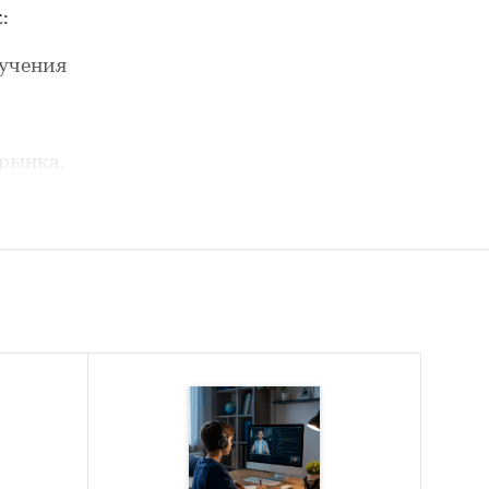
:
учения
рынка,
го обу-
онного