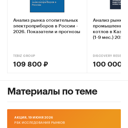
котлов;
частные инвесторы, планирующие
приобрести акции предприятий,
Анализ рынка отопительных
Анализ рынка
осуществляющих свою деятельность в сфере
электроприборов в России -
промышленных
производства газовых котлов.
2026. Показатели и прогнозы
котлов в Казах
(1-9 мес.) 2024 г
TEBIZ GROUP
DISCOVERY RESEAR
Исследование проведено в октябре 2016 года.
109 800 ₽
100 000 
Объем отчета – 65 стр.
Отчет содержит 10 таблиц и 18 графиков.
Материалы по теме
Язык отчета – русский.
Категории:
Потребительские товары
/
...
/
Водоснабжение
/
Котлы и отопители
Строительство и недвижимость
/
...
/
AКЦИЯ, 19 ИЮНЯ 2026
Водоснабжение
/
Котлы и отопители
РБК ИССЛЕДОВАНИЯ РЫНКОВ