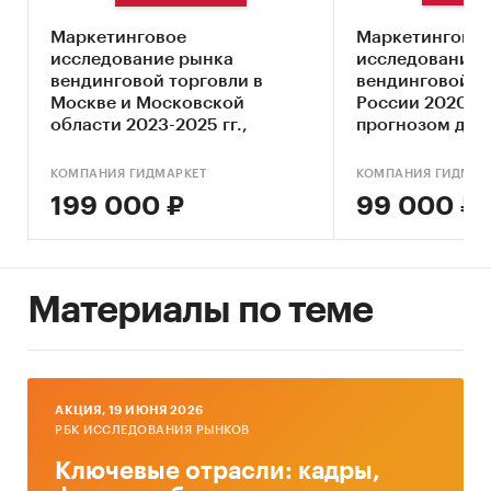
информацию и тарифы.
Маркетинговое
Маркетингово
Категории:
Потребительские услуги
/
...
/
исследование рынка
исследование 
Рестораны
/
Вендинг
вендинговой торговли в
вендинговой т
Весь мир
Москве и Московской
России 2020-202
Россия
области 2023-2025 гг.,
прогнозом до 2
прогноз до 2030 г. (с
обновлением)
КОМПАНИЯ ГИДМАРКЕТ
КОМПАНИЯ ГИДМАР
199 000 ₽
99 000 ₽
Материалы по теме
AКЦИЯ, 19 ИЮНЯ 2026
РБК ИССЛЕДОВАНИЯ РЫНКОВ
Ключевые отрасли: кадры,