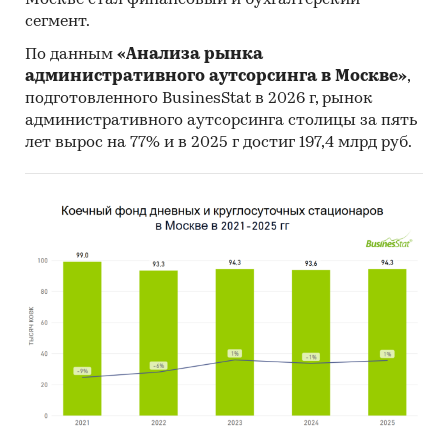
Москве стал финансовый и бухгалтерский
цемента на основе прогнозов строительной
сегмент.
активности в Москве и Московской области.
По данным
«Анализа рынка
Объем и структура отчета. Аналитический
административного аутсорсинга в Москве»
,
отчет по исследованию состоит из 7 разделов
подготовленного BusinesStat в 2026 г, рынок
общим объемом 135 страниц; отчет
административного аутсорсинга столицы за пять
лет вырос на 77% и в 2025 г достиг 197,4 млрд руб.
иллюстрирован 37 диаграммами; 55
таблицами.
Категории:
Потребительские товары
/
...
/
Стройматериалы
/
Цемент
Промышленность
/
...
/
Стройматериалы
/
Цемент
Строительство и недвижимость
/
...
/
Стройматериалы
/
Цемент
Россия
/
Центральный федеральный округ
/
Москва
Россия
/
Центральный федеральный округ
/
Московская область