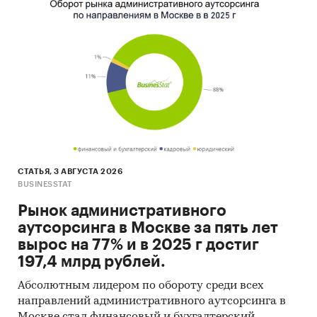
рынке цемента Москвы и Московской области,
оценить влияние на нее изменения объемов
спроса;
6. Оценить доли цементных заводов на рынке
Московского региона и изменение рыночных
позиций поставщиков;
7. Охарактеризовать особенности логистики на
рынке цемента в Московском регионе,
представить карты поставок по железной
дороге, автотранспортом.
СТАТЬЯ, 3 АВГУСТА 2026
BUSINESSTAT
8. Представить информацию о
Рынок административного
производственных мощностях цементной
аутсорсинга в Москве за пять лет
промышленности Московской области:
вырос на 77% и в 2025 г достиг
охарактеризовать производителей цемента,
197,4 млрд рублей.
оценить динамику их выпуска, уровня загрузки
мощностей, особенности логистики поставок;
Абсолютным лидером по обороту среди всех
направлений административного аутсорсинга в
9. Представить прогнозы развития рынка