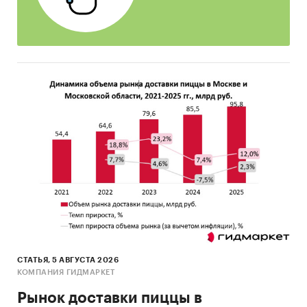
данные официальной статистики, таможенной
статистики, статистики железнодорожных
поставок, данные участников рынка и
экспертов, а также собственную базу данных
«Амикрон-консалтинг». Что в конечном итоге
позволяет оценить инвестиционную
привлекательность цементной отрасли
региона, определить перспективность рынков
сбыта для поставщиков, выявить барьеры
вхождения на региональные рынки.
Регион исследования - Московский регион
(Москва и Московская область).
Цель исследования: проанализировать
развитие ситуации на рынке цемента
Московского региона и представить прогнозы
СТАТЬЯ, 5 АВГУСТА 2026
до 2020 г.
КОМПАНИЯ ГИДМАРКЕТ
Основные задачи Исследования:
Рынок доставки пиццы в