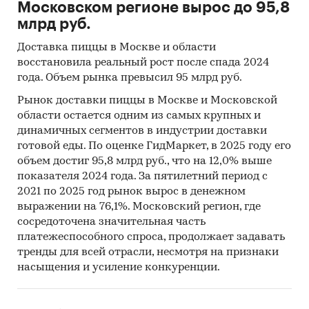
Московском регионе вырос до 95,8
1. Охарактеризовать развитие цементной
млрд руб.
отрасли в Московском регионе и основные
тенденции ее развития в 2007-2010 гг.;
Доставка пиццы в Москве и области
восстановила реальный рост после спада 2024
2. Оценить объемы потребления цемента в
года. Объем рынка превысил 95 млрд руб.
Московском регионе и их динамику, в т.ч.
помесячную;
Рынок доставки пиццы в Москве и Московской
области остается одним из самых крупных и
3. Оценить объемы грузооборота по цементу
динамичных сегментов в индустрии доставки
по грузополучателям, представить краткую
готовой еды. По оценке ГидМаркет, в 2025 году его
характеристику крупнейших потребителей
объем достиг 95,8 млрд руб., что на 12,0% выше
цемента и посреднических структур;
показателя 2024 года. За пятилетний период с
2021 по 2025 год рынок вырос в денежном
4. Оценить ситуацию в сегментах потребления
выражении на 76,1%. Московский регион, где
цемента: строительстве, стройиндустрии
сосредоточена значительная часть
(производстве бетона, ЖБИ), выявить
платежеспособного спроса, продолжает задавать
крупнейших потребителей цемента и оценить
тренды для всей отрасли, несмотря на признаки
объемы их потребления;
насыщения и усиление конкуренции.
5. Проанализировать ценовую динамику на