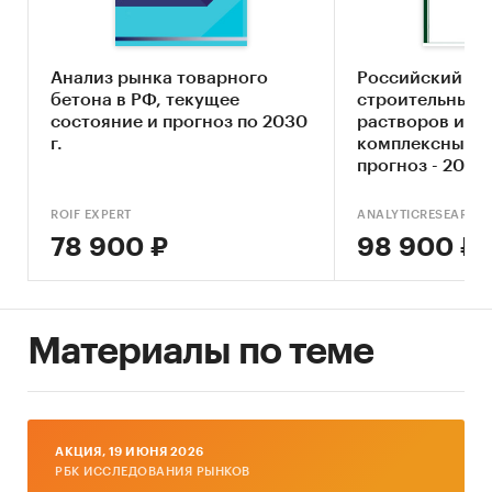
экономико-математические методы, анализ
временных рядов, количественных и
качественных взаимосвязей. При
Анализ рынка товарного
Российский ры
прогнозировании использовались методы
бетона в РФ, текущее
строительных 
экстраполяции, моделирования,
состояние и прогноз по 2030
растворов и бе
корреляционного анализа, экспертных оценок.
г.
комплексный а
прогноз - 2024
ROIF EXPERT
ANALYTICRESEARCH
О компании
78 900 ₽
98 900 ₽
Аналитическое агентство «Амикрон-
консалтинг» специализируется на аналитике в
сфере строительства и стройиндустрии с
акцентом на региональных трендах развития
Материалы по теме
рынков. Узкая специализация позволяет
своевременно отслеживать тенденции
изменения рыночной ситуации и
обеспечивать адекватность прогнозов
AКЦИЯ, 19 ИЮНЯ 2026
текущим реалиям.
РБК ИССЛЕДОВАНИЯ РЫНКОВ