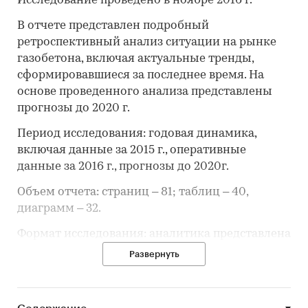
Исследование проведено в ноябре 2016 г.
В отчете представлен подробный
ретроспективный анализ ситуации на рынке
газобетона, включая актуальные тренды,
сформировавшиеся за последнее время. На
основе проведенного анализа представлены
прогнозы до 2020 г.
Период исследования
: годовая динамика,
включая данные за 2015 г., оперативные
данные за 2016 г., прогнозы до 2020г.
Объем отчета
: страниц – 81; таблиц – 40,
диаграмм – 32.
Формат исследования
: аналитика представлена
в таблицах и диаграммах; результирующая
Развернуть
аналитическая (текстовая) часть с описанием
трендов и прогнозов представлена в форме
резюме.