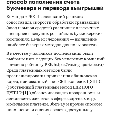
способ пополнения счета
исследований может быть обновлено,
букмекера и перевода выигрышей
дополнено, расширено.
Команда «РБК Исследований рынков»
сопоставила скорости обработки транзакций
Категории:
Потребительские товары
/
...
/
(ввод и вывод средств) различных платежных
Стройматериалы
/
Бетон
сценариев в ведущих российских букмекерских
Промышленность
/
...
/
Стройматериалы
/
компаниях. Цель исследования — выявление
Бетон
наиболее быстрых методов для пользователя
Строительство и недвижимость
/
...
/
В качестве участников исследования были
Стройматериалы
/
Бетон
выбраны пять ведущих букмекерских компаний,
Россия
согласно рейтингу РБК https://rating.sportrbc.ru/.
Среди платежных методов были
проанализированы привязанная банковская
карта, привязанный счет СБП, кошелек ЦУПИС
(собственный платежный метод ЕДИНОГО
ЦУПИС*
[1]
),обеспечивающего прозрачность и
легальность расчетов в сфере азартных игр),
мобильные платежи, SberPay и прочие способы
пополнения и снятия средств, доступные у