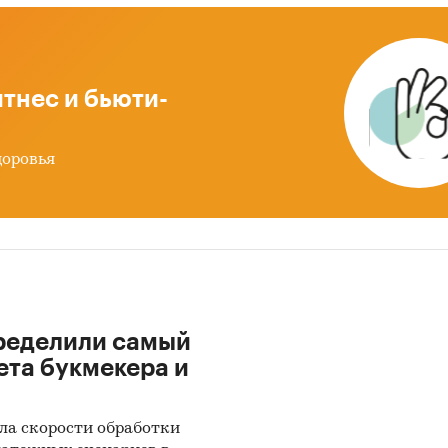
тнес и бьюти-
доровья
ределили самый
ета букмекера и
ла скорости обработки