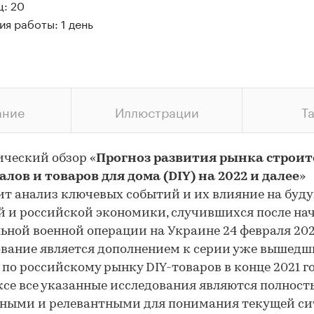
ц: 20
я работы: 1 день
ание
Иллюстрации
Т
ческий обзор «
Прогноз развития рынка строи
лов и товаров для дома (DIY) на 2022 и далее
»
т анализ ключевых событий и их влияние на буд
 и российской экономики, случившихся после на
ьной военной операции на Украине 24 февраля 202
вание является дополнением к серии уже вышедш
 по российскому рынку DIY-товаров в конце 2021 го
се все указанные исследования являются полност
ьными и релевантными для понимания текущей с