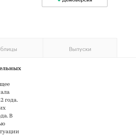
Демоверсия
аблицы
Выпуски
тельных
ущее
чала
2 года.
их
да. В
ью
итуации