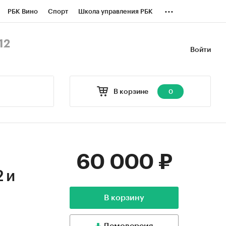
...
РБК Вино
Спорт
Школа управления РБК
БК Бизнес-среда
Дискуссионный клуб
12
Войти
оверка контрагентов
Политика
В корзине
0
60 000 ₽
2 и
В корзину