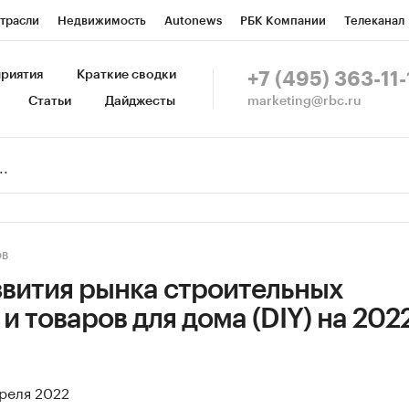
трасли
Недвижимость
Autonews
РБК Компании
Телеканал
изионеры
Национальные проекты
Город
Стиль
Крипто
Р
риятия
Краткие сводки
+7 (495) 363-11-
marketing@rbc.ru
Статьи
Дайджесты
зета
Спецпроекты СПб
Конференции СПб
Спецпроекты
Пр
Рынок наличной валюты
ОВ
звития рынка строительных
и товаров для дома (DIY) на 202
преля 2022