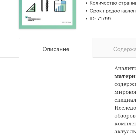
Количество страни
Срок предоставлени
ID: 71799
Описание
Содерж
Аналити
материа
содержи
мировой
специал
Исследо
обзоров
комплек
актуал