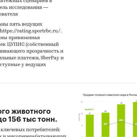
латежных сценариев в
ель исследования —
ователя
аны пять ведущих
ps://rating.sportrbc.ru/.
аны привязанная
лек ЦУПИС (собственный
чивающего прозрачность и
бильные платежи, SberPay и
оступные у ведущих
ого животного
о 156 тыс тонн.
 ключевых потребителей:
х и мясоперерабатывающих