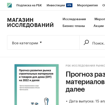
Подписка на РБК
Инвестиции
Мероприятия
О
РБК Образование
РБК Курсы
РБК Life
Тренды
В
МАГАЗИН
Исследования
Мероп
ИССЛЕДОВАНИЙ
Бизнес-планы
Акции
Исследования
Кредитные рейтинги
Франшизы
Га
Экономика
Бизнес
Технологии и медиа
Финансы
Все категории
РБК ИССЛЕДОВАНИЯ РЫНК
Прогноз ра
материалов 
далее
Дата выпуска: 15 а