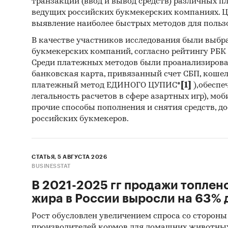
транзакций (ввод и вывод средств) различных п
ведущих российских букмекерских компаниях. Ц
выявление наиболее быстрых методов для польз
В качестве участников исследования были выбр
букмекерских компаний, согласно рейтингу РБК htt
Среди платежных методов были проанализиров
банковская карта, привязанный счет СБП, коше
платежный метод ЕДИНОГО ЦУПИС*
[1]
),обеспе
легальность расчетов в сфере азартных игр), мо
прочие способы пополнения и снятия средств, д
российских букмекеров.
СТАТЬЯ, 5 АВГУСТА 2026
BUSINESSTAT
В 2021-2025 гг продажи топлен
жира в России выросли на 63% д
Рост обусловлен увеличением спроса со стороны
производителей кормов для домашних животны