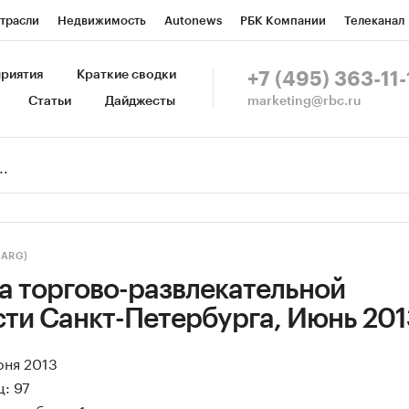
трасли
Недвижимость
Autonews
РБК Компании
Телеканал
изионеры
Национальные проекты
Город
Стиль
Крипто
Р
риятия
Краткие сводки
+7 (495) 363-11-
marketing@rbc.ru
Статьи
Дайджесты
зета
Спецпроекты СПб
Конференции СПб
Спецпроекты
Пр
Рынок наличной валюты
(ARG)
а торгово-развлекательной
ти Санкт-Петербурга, Июнь 201
юня 2013
: 97