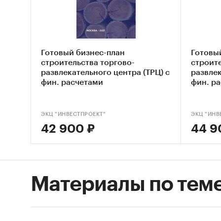
Сост
Категори
Готовый бизнес-план
Готовы
недвижи
строительства торгово-
строите
Россия
/
развлекательного центра (ТРЦ) с
развлек
фин. расчетами
фин. р
ЭКЦ "ИНВЕСТПРОЕКТ"
ЭКЦ "ИНВ
42 900 ₽
44 9
Материалы по тем