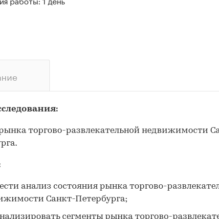
я работы: 1 день
ание
сследования:
рынка торгово-развлекательной недвижимости С
рга.
:
ести анализ состояния рынка торгово-развлекате
ижимости Санкт-Петербурга;
нализировать сегменты рынка торгово-развлекат