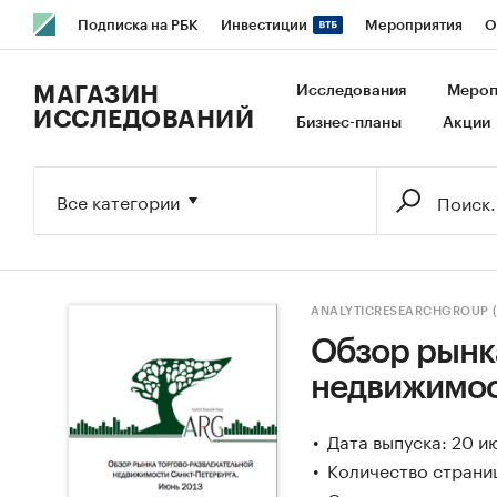
Подписка на РБК
Инвестиции
Мероприятия
О
РБК Образование
РБК Курсы
РБК Life
Тренды
В
МАГАЗИН
Исследования
Мероп
ИССЛЕДОВАНИЙ
Бизнес-планы
Акции
Исследования
Кредитные рейтинги
Франшизы
Га
Экономика
Бизнес
Технологии и медиа
Финансы
Все категории
ANALYTICRESEARCHGROUP 
Обзор рынк
недвижимос
Дата выпуска: 20 и
Количество страниц