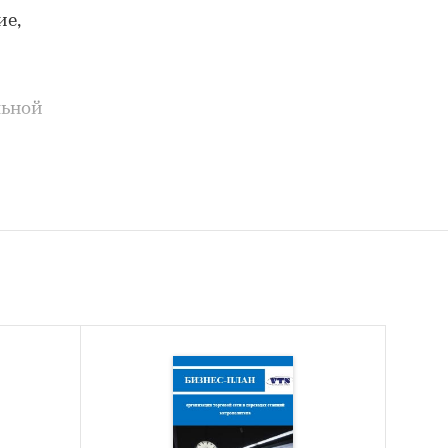
е,
льной
тия
едуемом
вых и
 рынка,
ий;