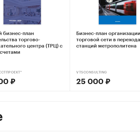
авление и анализ базы данных.
и:
Строительство и недвижимость
/
...
/
Коммерческая
й бизнес-план
Бизнес-план организаци
мость
/
Торговая
льства торгово-
торговой сети в переход
Северо-Западный федеральный округ
/
Санкт-Петербург
ательного центра (ТРЦ) с
станций метрополитена
асчетами
ЕСТПРОЕКТ"
VTSCONSULTING
00 ₽
25 000 ₽
е