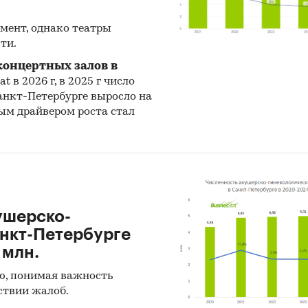
мент, однако театры
ти.
концертных залов в
t в 2026 г, в 2025 г число
анкт-Петербурге выросло на
ным драйвером роста стал
ушерско-
анкт-Петербурге
 млн.
ю, понимая важность
ствии жалоб.