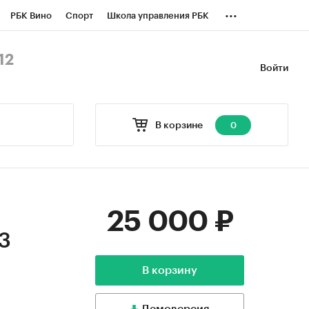
...
РБК Вино
Спорт
Школа управления РБК
БК Бизнес-среда
Дискуссионный клуб
12
Войти
оверка контрагентов
Политика
В корзине
0
25 000 ₽
3
В корзину